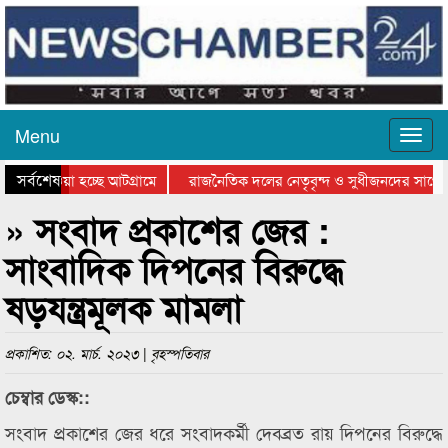
Menu
সর্বশেষ
য়ে যাওয়া হচ্ছে আটগ্রামে
রাজনৈতিক দলের নেতৃবৃন্দ ও সুধীজনদের সাথে ক
িযোগিতার পুরস্কার বিতরণ সম্পন্ন
সিলেটে বাংলাদেশ গ্রুপ থিয়েটার ফেডারেশানের বি
» সংবাদ প্রকাশের জের :
সাংবাদিক দিপনের বিরুদ্ধে
ষড়যন্ত্রমূলক মামলা
প্রকাশিত: ০২. মার্চ. ২০২৩ | বৃহস্পতিবার
চেম্বার ডেস্ক::
সংবাদ প্রকাশের জের ধরে সংবাদকর্মী দেবব্রত রায় দিপনের বিরুদ্ধে