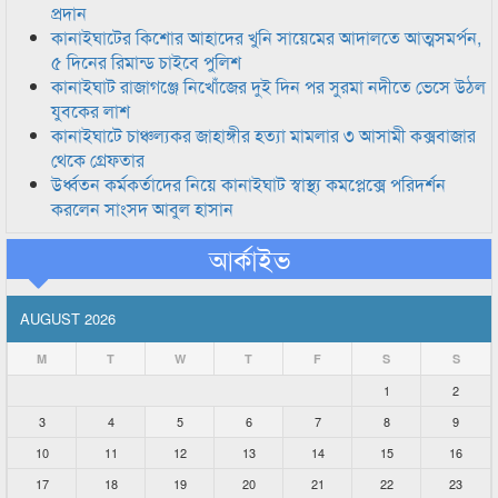
প্রদান
কানাইঘাটের কিশোর আহাদের খুনি সায়েমের আদালতে আত্মসমর্পন,
৫ দিনের রিমান্ড চাইবে পুলিশ
কানাইঘাট রাজাগঞ্জে নিখোঁজের দুই দিন পর সুরমা নদীতে ভেসে উঠল
যুবকের লাশ
কানাইঘাটে চাঞ্চল্যকর জাহাঙ্গীর হত্যা মামলার ৩ আসামী কক্সবাজার
থেকে গ্রেফতার
উর্ধ্বতন কর্মকর্তাদের নিয়ে কানাইঘাট স্বাস্থ্য কমপ্লেক্সে পরিদর্শন
করলেন সাংসদ আবুল হাসান
আর্কাইভ
AUGUST 2026
M
T
W
T
F
S
S
1
2
3
4
5
6
7
8
9
10
11
12
13
14
15
16
17
18
19
20
21
22
23