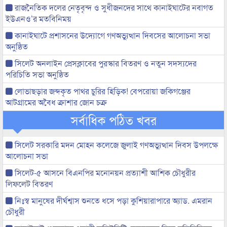
রাজনৈতিক দলের নেতৃবৃন্দ ও সুধীজনদের সাথে কানাইঘাটের নবাগত
ইউএনও’র মতবিনিময়
কানাইঘাটে প্রশাসনের উদ্যোগে গণঅভ্যুত্থান দিবসের আলোচনা সভা
অনুষ্ঠিত
সিলেট অনলাইন প্রেসক্লাবের পুরস্কার বিতরণ ও নতুন সদস্যদের
পরিচিতি সভা অনুষ্ঠিত
লোভাছড়ার জব্দকৃত পাথর চুরির হিড়িক! বেপরোয়া জকিগঞ্জের
আটগ্রামের অবৈধ ক্রাশার জোন চক্র
সর্বাধিক পঠিত খবর
সিলেট সরকারি মদন মোহন কলেজে জুলাই গণঅভ্যুত্থান দিবস উপলক্ষে
আলোচনা সভা
সিলেট-৫ আসনে বিএনপির মনোনয়ন প্রত্যাশী আশিক চৌধুরীর
লিফলেট বিতরণ
নিঃস্ব মানুষের দীর্ঘশ্বাস শুনতে ধসে পড়া কুশিয়ারাপারে অ্যাড. এমরান
চৌধুরী