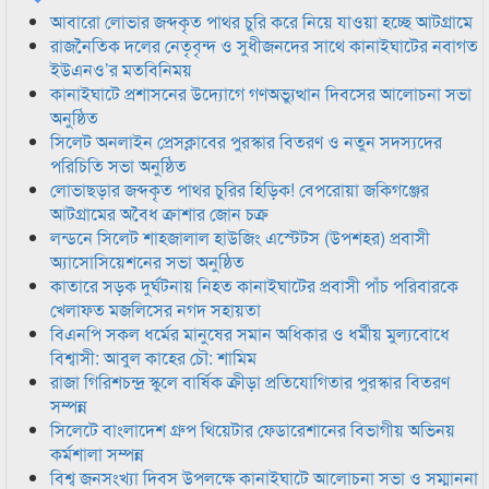
আবারো লোভার জব্দকৃত পাথর চুরি করে নিয়ে যাওয়া হচ্ছে আটগ্রামে
রাজনৈতিক দলের নেতৃবৃন্দ ও সুধীজনদের সাথে কানাইঘাটের নবাগত
ইউএনও’র মতবিনিময়
কানাইঘাটে প্রশাসনের উদ্যোগে গণঅভ্যুত্থান দিবসের আলোচনা সভা
অনুষ্ঠিত
সিলেট অনলাইন প্রেসক্লাবের পুরস্কার বিতরণ ও নতুন সদস্যদের
পরিচিতি সভা অনুষ্ঠিত
লোভাছড়ার জব্দকৃত পাথর চুরির হিড়িক! বেপরোয়া জকিগঞ্জের
আটগ্রামের অবৈধ ক্রাশার জোন চক্র
লন্ডনে সিলেট শাহজালাল হাউজিং এস্টেটস (উপশহর) প্রবাসী
অ্যাসোসিয়েশনের সভা অনুষ্ঠিত
কাতারে সড়ক দুর্ঘটনায় নিহত কানাইঘাটের প্রবাসী পাঁচ পরিবারকে
খেলাফত মজলিসের নগদ সহায়তা
বিএনপি সকল ধর্মের মানুষের সমান অধিকার ও ধর্মীয় মুল্যবোধে
বিশ্বাসী: আবুল কাহের চৌ: শামিম
রাজা গিরিশচন্দ্র স্কুলে বার্ষিক ক্রীড়া প্রতিযোগিতার পুরস্কার বিতরণ
সম্পন্ন
সিলেটে বাংলাদেশ গ্রুপ থিয়েটার ফেডারেশানের বিভাগীয় অভিনয়
কর্মশালা সম্পন্ন
বিশ্ব জনসংখ্যা দিবস উপলক্ষে কানাইঘাটে আলোচনা সভা ও সম্মাননা