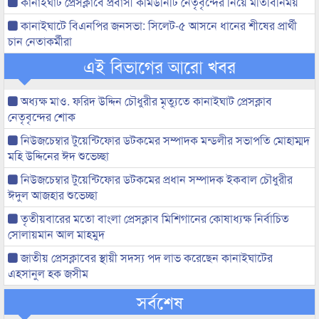
কানাইঘাট প্রেসক্লাবে প্রবাসী কমিউনিটি নেতৃবৃন্দের নিয়ে মতিবিনিময়
কানাইঘাটে বিএনপির জনসভা: সিলেট-৫ আসনে ধানের শীষের প্রার্থী
চান নেতাকর্মীরা
এই বিভাগের আরো খবর
অধ্যক্ষ মাও. ফরিদ উদ্দিন চৌধুরীর মৃত্যুতে কানাইঘাট প্রেসক্লাব
নেতৃবৃন্দের শোক
নিউজচেম্বার টুয়েন্টিফোর ডটকমের সম্পাদক মন্ডলীর সভাপতি মোহাম্মদ
মহি উদ্দিনের ঈদ শুভেচ্ছা
নিউজচেম্বার টুয়েন্টিফোর ডটকমের প্রধান সম্পাদক ইকবাল চৌধুরীর
ঈদুল আজহার শুভেচ্ছা
তৃতীয়বারের মতো বাংলা প্রেসক্লাব মিশিগানের কোষাধ্যক্ষ নির্বাচিত
সোলায়মান আল মাহমুদ
জাতীয় প্রেসক্লাবের স্থায়ী সদস্য পদ লাভ করেছেন কানাইঘাটের
এহসানুল হক জসীম
সর্বশেষ