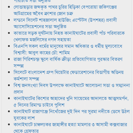
পরিচিতি সভা অনুষ্ঠিত
লোভাছড়ার জব্দকৃত পাথর চুরির হিড়িক! বেপরোয়া জকিগঞ্জের
আটগ্রামের অবৈধ ক্রাশার জোন চক্র
লন্ডনে সিলেট শাহজালাল হাউজিং এস্টেটস (উপশহর) প্রবাসী
অ্যাসোসিয়েশনের সভা অনুষ্ঠিত
কাতারে সড়ক দুর্ঘটনায় নিহত কানাইঘাটের প্রবাসী পাঁচ পরিবারকে
খেলাফত মজলিসের নগদ সহায়তা
বিএনপি সকল ধর্মের মানুষের সমান অধিকার ও ধর্মীয় মুল্যবোধে
বিশ্বাসী: আবুল কাহের চৌ: শামিম
রাজা গিরিশচন্দ্র স্কুলে বার্ষিক ক্রীড়া প্রতিযোগিতার পুরস্কার বিতরণ
সম্পন্ন
সিলেটে বাংলাদেশ গ্রুপ থিয়েটার ফেডারেশানের বিভাগীয় অভিনয়
কর্মশালা সম্পন্ন
বিশ্ব জনসংখ্যা দিবস উপলক্ষে কানাইঘাটে আলোচনা সভা ও সম্মাননা
প্রদান
কানাইঘাটের কিশোর আহাদের খুনি সায়েমের আদালতে আত্মসমর্পন,
৫ দিনের রিমান্ড চাইবে পুলিশ
কানাইঘাট রাজাগঞ্জে নিখোঁজের দুই দিন পর সুরমা নদীতে ভেসে উঠল
যুবকের লাশ
কানাইঘাটে চাঞ্চল্যকর জাহাঙ্গীর হত্যা মামলার ৩ আসামী কক্সবাজার
থেকে গ্রেফতার