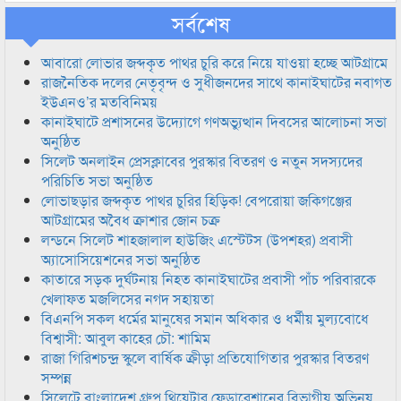
সর্বশেষ
আবারো লোভার জব্দকৃত পাথর চুরি করে নিয়ে যাওয়া হচ্ছে আটগ্রামে
রাজনৈতিক দলের নেতৃবৃন্দ ও সুধীজনদের সাথে কানাইঘাটের নবাগত
ইউএনও’র মতবিনিময়
কানাইঘাটে প্রশাসনের উদ্যোগে গণঅভ্যুত্থান দিবসের আলোচনা সভা
অনুষ্ঠিত
সিলেট অনলাইন প্রেসক্লাবের পুরস্কার বিতরণ ও নতুন সদস্যদের
পরিচিতি সভা অনুষ্ঠিত
লোভাছড়ার জব্দকৃত পাথর চুরির হিড়িক! বেপরোয়া জকিগঞ্জের
আটগ্রামের অবৈধ ক্রাশার জোন চক্র
লন্ডনে সিলেট শাহজালাল হাউজিং এস্টেটস (উপশহর) প্রবাসী
অ্যাসোসিয়েশনের সভা অনুষ্ঠিত
কাতারে সড়ক দুর্ঘটনায় নিহত কানাইঘাটের প্রবাসী পাঁচ পরিবারকে
খেলাফত মজলিসের নগদ সহায়তা
বিএনপি সকল ধর্মের মানুষের সমান অধিকার ও ধর্মীয় মুল্যবোধে
বিশ্বাসী: আবুল কাহের চৌ: শামিম
রাজা গিরিশচন্দ্র স্কুলে বার্ষিক ক্রীড়া প্রতিযোগিতার পুরস্কার বিতরণ
সম্পন্ন
সিলেটে বাংলাদেশ গ্রুপ থিয়েটার ফেডারেশানের বিভাগীয় অভিনয়