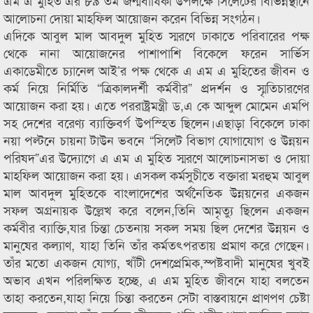
এম এ মুহিত এর ৮৯ তম জন্মবার্ষিকী উপলক্ষে সিলেটের বিভিন্নস্থানে
আলোচনা দোয়া মাহফিল আয়োজন করেন বিভিন্ন সংগঠন।
এদিকে আবুল মাল আবদুল মুহিত স্মরণে ঢাকাতে পরিবারের পক্ষ
থেকে নানা আয়োজনের পাশাপাশি বিকেলে ফরেন সার্ভিস
একাডেমীতে চ্যানেল আই’র পক্ষ থেকে এ এম এ মুহিতের জীবন ও
কর্ম নিয়ে নির্মিতি “ত্রিকালদর্শী কর্মবীর” প্রদর্শন ও স্মৃতিচারণের
আয়োজন করা হয়। এতে পররাষ্ট্রমন্ত্রী ড,এ কে আব্দুল মোমেন এমপি
সহ দেশের বরেণ্য ব্যাক্তিবর্গ উপস্হিত ছিলেন।এছাড়া বিকেলে ঢাকা
নয়া পল্টনে চায়না টাউন ভবনে “সিলেট বিভাগ যোগাযোগ ও উন্নয়ন
পরিষদ”এর উদ্যোগে এ এম এ মুহিত স্মরণে আলোচনাসভা ও দোয়া
মাহফিল আয়োজন করা হয়। এসকল কর্মসুচীতে বক্তারা মরহুম আবুল
মাল আবদুল মুহিতকে বাংলাদেশের অর্থনৈতিক উন্নয়নের একজন
সফল অগ্রনায়ক উল্লেখ করে বলেন,তিনি আমৃত্যু ছিলেন একজন
কর্মবীর ব্যাক্তি,যার চিন্তা চেতনায় সকল সময় ছিল দেশের উন্নয়ন ও
মানুষের কল্যাণ, যাহা তিনি তাঁর কর্মতৎপরতায় প্রমাণ করে গেছেন।
তাঁর মতো একজন যোগ্য, খাঁটী দেশপ্রেমিক,স্পষ্টবাদী মানুষের খুবই
অভাব এখন পরিলক্ষিত হচ্ছে, এ এম মুহিত জীবনে যাহা বলতেন
তাহা করতেন,যাহা নিয়ে চিন্তা করতেন সেটা বাস্তবায়নে প্রাণপণ চেষ্টা