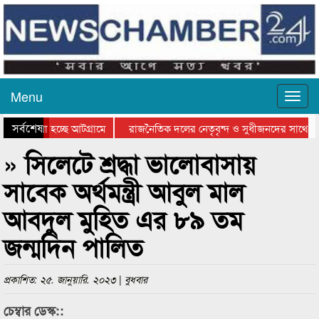
Menu
সর্বশেষ
ে যাওয়া হচ্ছে আটগ্রামে
রাজনৈতিক দলের নেতৃবৃন্দ ও সুধীজনদের সাথে কা
যোগিতার পুরস্কার বিতরণ সম্পন্ন
সিলেটে বাংলাদেশ গ্রুপ থিয়েটার ফেডারেশানের বিভ
» সিলেটে শ্রদ্ধা ভালোবাসায়
সাবেক অর্থমন্ত্রী আবুল মাল
আবদুল মুহিত এর ৮৯ তম
জন্মদিন পালিত
প্রকাশিত: ২৫. জানুয়ারি. ২০২৩ | বুধবার
চেম্বার ডেস্ক::