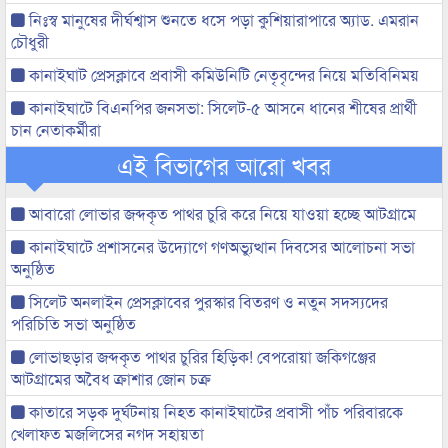
নিঃস্ব মানুষের দীর্ঘশ্বাস শুনতে ধসে পড়া কুশিয়ারাপারে অ্যাড. এমরান
চৌধুরী
কানাইঘাট প্রেসক্লাবে প্রবাসী কমিউনিটি নেতৃবৃন্দের নিয়ে মতিবিনিময়
কানাইঘাটে বিএনপির জনসভা: সিলেট-৫ আসনে ধানের শীষের প্রার্থী
চান নেতাকর্মীরা
এই বিভাগের আরো খবর
আবারো লোভার জব্দকৃত পাথর চুরি করে নিয়ে যাওয়া হচ্ছে আটগ্রামে
কানাইঘাটে প্রশাসনের উদ্যোগে গণঅভ্যুত্থান দিবসের আলোচনা সভা
অনুষ্ঠিত
সিলেট অনলাইন প্রেসক্লাবের পুরস্কার বিতরণ ও নতুন সদস্যদের
পরিচিতি সভা অনুষ্ঠিত
লোভাছড়ার জব্দকৃত পাথর চুরির হিড়িক! বেপরোয়া জকিগঞ্জের
আটগ্রামের অবৈধ ক্রাশার জোন চক্র
কাতারে সড়ক দুর্ঘটনায় নিহত কানাইঘাটের প্রবাসী পাঁচ পরিবারকে
খেলাফত মজলিসের নগদ সহায়তা