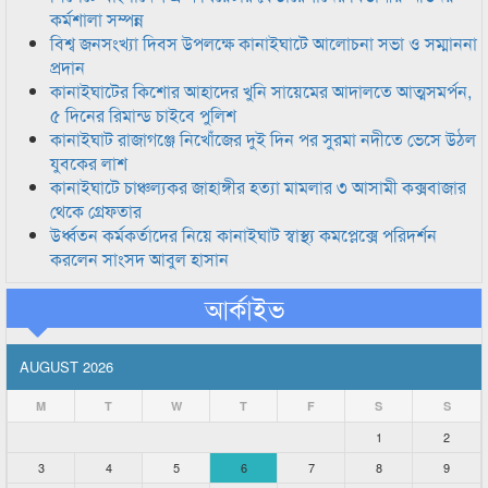
কর্মশালা সম্পন্ন
বিশ্ব জনসংখ্যা দিবস উপলক্ষে কানাইঘাটে আলোচনা সভা ও সম্মাননা
প্রদান
কানাইঘাটের কিশোর আহাদের খুনি সায়েমের আদালতে আত্মসমর্পন,
৫ দিনের রিমান্ড চাইবে পুলিশ
কানাইঘাট রাজাগঞ্জে নিখোঁজের দুই দিন পর সুরমা নদীতে ভেসে উঠল
যুবকের লাশ
কানাইঘাটে চাঞ্চল্যকর জাহাঙ্গীর হত্যা মামলার ৩ আসামী কক্সবাজার
থেকে গ্রেফতার
উর্ধ্বতন কর্মকর্তাদের নিয়ে কানাইঘাট স্বাস্থ্য কমপ্লেক্সে পরিদর্শন
করলেন সাংসদ আবুল হাসান
আর্কাইভ
AUGUST 2026
M
T
W
T
F
S
S
1
2
3
4
5
6
7
8
9