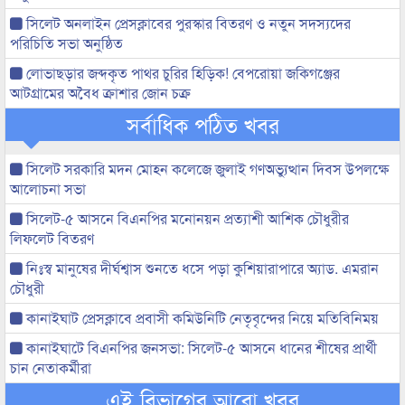
সিলেট অনলাইন প্রেসক্লাবের পুরস্কার বিতরণ ও নতুন সদস্যদের
পরিচিতি সভা অনুষ্ঠিত
লোভাছড়ার জব্দকৃত পাথর চুরির হিড়িক! বেপরোয়া জকিগঞ্জের
আটগ্রামের অবৈধ ক্রাশার জোন চক্র
সর্বাধিক পঠিত খবর
সিলেট সরকারি মদন মোহন কলেজে জুলাই গণঅভ্যুত্থান দিবস উপলক্ষে
আলোচনা সভা
সিলেট-৫ আসনে বিএনপির মনোনয়ন প্রত্যাশী আশিক চৌধুরীর
লিফলেট বিতরণ
নিঃস্ব মানুষের দীর্ঘশ্বাস শুনতে ধসে পড়া কুশিয়ারাপারে অ্যাড. এমরান
চৌধুরী
কানাইঘাট প্রেসক্লাবে প্রবাসী কমিউনিটি নেতৃবৃন্দের নিয়ে মতিবিনিময়
কানাইঘাটে বিএনপির জনসভা: সিলেট-৫ আসনে ধানের শীষের প্রার্থী
চান নেতাকর্মীরা
এই বিভাগের আরো খবর