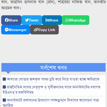
খান, তাহসিন হাসনাত খান (রনি), শাহরিয়া নাফিজ খান, তানভীর
আহমদ খান।
Share
Tweet
Share
WhatsApp
Messenger
Copy Link
সর্বশেষ খবর
আবারো লোভার জব্দকৃত পাথর চুরি করে নিয়ে যাওয়া হচ্ছে আটগ্রামে
রাজনৈতিক দলের নেতৃবৃন্দ ও সুধীজনদের সাথে কানাইঘাটের নবাগত
ইউএনও’র মতবিনিময়
কানাইঘাটে প্রশাসনের উদ্যোগে গণঅভ্যুত্থান দিবসের আলোচনা সভা
অনুষ্ঠিত