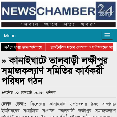
Menu
সর্বশেষ
িয়ে যাওয়া হচ্ছে আটগ্রামে
রাজনৈতিক দলের নেতৃবৃন্দ ও সুধীজনদের সাথে
তিযোগিতার পুরস্কার বিতরণ সম্পন্ন
সিলেটে বাংলাদেশ গ্রুপ থিয়েটার ফেডারেশানের ব
» কানাইঘাটে তালবাড়ী লক্ষীপুর
সমাজকল্যাণ সমিতির কার্যকরী
পরিষদ গঠন
প্রকাশিত: ২১. জানুয়ারি. ২০২৩ | শনিবার
সিলেটের কানাইঘাট উপজেলার ৯নং রাজাগঞ্জ
চেম্বার ডেস্ক::
ইউনিয়নের সামাজিক সংগঠন “তালবাড়ী লক্ষীপুর সমাজকল্যাণ
সমিতি” এর ২০২৩-২৪ ইং. এর কার্যকরী পরিষদ গঠন করা হয়েছে।