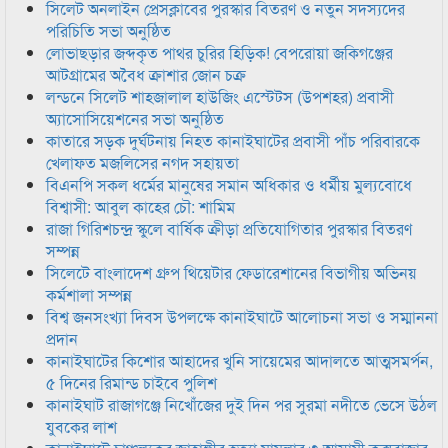
সিলেট অনলাইন প্রেসক্লাবের পুরস্কার বিতরণ ও নতুন সদস্যদের
পরিচিতি সভা অনুষ্ঠিত
লোভাছড়ার জব্দকৃত পাথর চুরির হিড়িক! বেপরোয়া জকিগঞ্জের
আটগ্রামের অবৈধ ক্রাশার জোন চক্র
লন্ডনে সিলেট শাহজালাল হাউজিং এস্টেটস (উপশহর) প্রবাসী
অ্যাসোসিয়েশনের সভা অনুষ্ঠিত
কাতারে সড়ক দুর্ঘটনায় নিহত কানাইঘাটের প্রবাসী পাঁচ পরিবারকে
খেলাফত মজলিসের নগদ সহায়তা
বিএনপি সকল ধর্মের মানুষের সমান অধিকার ও ধর্মীয় মুল্যবোধে
বিশ্বাসী: আবুল কাহের চৌ: শামিম
রাজা গিরিশচন্দ্র স্কুলে বার্ষিক ক্রীড়া প্রতিযোগিতার পুরস্কার বিতরণ
সম্পন্ন
সিলেটে বাংলাদেশ গ্রুপ থিয়েটার ফেডারেশানের বিভাগীয় অভিনয়
কর্মশালা সম্পন্ন
বিশ্ব জনসংখ্যা দিবস উপলক্ষে কানাইঘাটে আলোচনা সভা ও সম্মাননা
প্রদান
কানাইঘাটের কিশোর আহাদের খুনি সায়েমের আদালতে আত্মসমর্পন,
৫ দিনের রিমান্ড চাইবে পুলিশ
কানাইঘাট রাজাগঞ্জে নিখোঁজের দুই দিন পর সুরমা নদীতে ভেসে উঠল
যুবকের লাশ