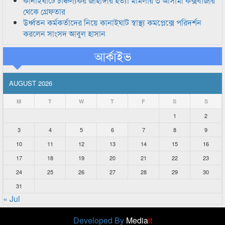
কানাইঘাটে চাঞ্চল্যকর জাহাঙ্গীর হত্যা মামলার ৩ আসামী কক্সবাজার
থেকে গ্রেফতার
উর্ধ্বতন কর্মকর্তাদের নিয়ে কানাইঘাট স্বাস্থ্য কমপ্লেক্সে পরিদর্শন
করলেন সাংসদ আবুল হাসান
আর্কাইভ
AUGUST 2026
M
T
W
T
F
S
S
1
2
3
4
5
6
7
8
9
10
11
12
13
14
15
16
17
18
19
20
21
22
23
24
25
26
27
28
29
30
31
« Jul
Developed By
Media
it