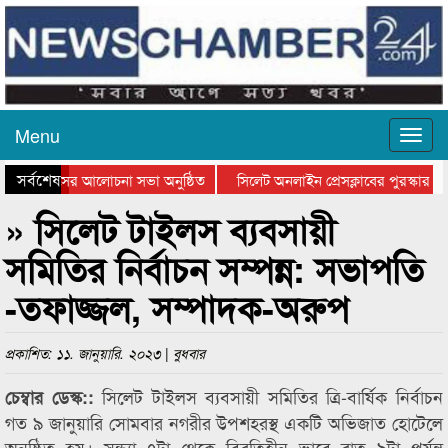
Menu
সর্বশেষ
ত্থান দিবসের আলোচনা সভা অনুষ্ঠিত
সিলেট অনলাইন প্রেসক্লাবের পুরস্কার বি
টে আলোচনা সভা ও সম্মাননা প্রদান
কানাইঘাটের কিশোর আহাদের খুনি সায়েমের
» সিলেট টাইলস ব্যবসায়ী
সমিতির নির্বাচন সম্পন্ন: সভাপতি
-তফাজ্জল, সম্পাদক-অরুপ
প্রকাশিত: ১১. জানুয়ারি. ২০২৩ | বুধবার
সিলেট টাইলস ব্যবসায়ী সমিতির ত্রি-বার্ষিক নির্বাচন
চেম্বার ডেস্ক::
গত ৯ জানুয়ারি সোমবার নগরীর উপশহরস্থ একটি অভিজাত হোটেলে
অনুষ্ঠিত হয়। সন্ধ্যা ৭টা থেকে বিরতিহীন ভাবে রাত ৯টা পর্যন্ত