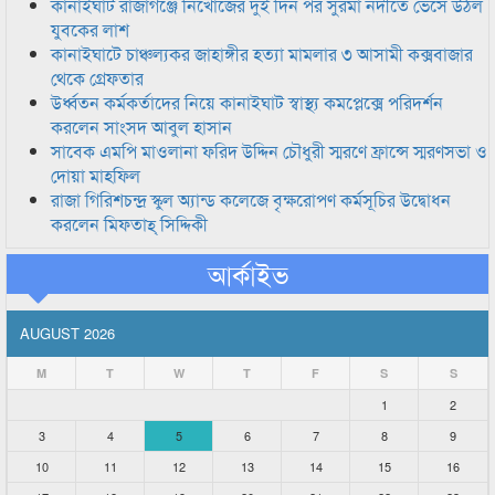
কানাইঘাট রাজাগঞ্জে নিখোঁজের দুই দিন পর সুরমা নদীতে ভেসে উঠল
যুবকের লাশ
কানাইঘাটে চাঞ্চল্যকর জাহাঙ্গীর হত্যা মামলার ৩ আসামী কক্সবাজার
থেকে গ্রেফতার
উর্ধ্বতন কর্মকর্তাদের নিয়ে কানাইঘাট স্বাস্থ্য কমপ্লেক্সে পরিদর্শন
করলেন সাংসদ আবুল হাসান
সাবেক এমপি মাওলানা ফরিদ উদ্দিন চৌধুরী স্মরণে ফ্রান্সে স্মরণসভা ও
দোয়া মাহফিল
রাজা গিরিশচন্দ্র স্কুল অ্যান্ড কলেজে বৃক্ষরোপণ কর্মসূচির উদ্বোধন
করলেন মিফতাহ্ সিদ্দিকী
আর্কাইভ
AUGUST 2026
M
T
W
T
F
S
S
1
2
3
4
5
6
7
8
9
10
11
12
13
14
15
16