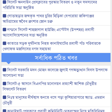
সিলেট অনলাইন প্রেসক্লাবের পুরস্কার বিতরণ ও নতুন সদস্যদের
পরিচিতি সভা অনুষ্ঠিত
লোভাছড়ার জব্দকৃত পাথর চুরির হিড়িক! বেপরোয়া জকিগঞ্জের
আটগ্রামের অবৈধ ক্রাশার জোন চক্র
লন্ডনে সিলেট শাহজালাল হাউজিং এস্টেটস (উপশহর) প্রবাসী
অ্যাসোসিয়েশনের সভা অনুষ্ঠিত
কাতারে সড়ক দুর্ঘটনায় নিহত কানাইঘাটের প্রবাসী পাঁচ পরিবারকে
খেলাফত মজলিসের নগদ সহায়তা
সর্বাধিক পঠিত খবর
সিলেট সরকারি মদন মোহন কলেজে জুলাই গণঅভ্যুত্থান দিবস উপলক্ষে
আলোচনা সভা
সিলেট-৫ আসনে বিএনপির মনোনয়ন প্রত্যাশী আশিক চৌধুরীর
লিফলেট বিতরণ
নিঃস্ব মানুষের দীর্ঘশ্বাস শুনতে ধসে পড়া কুশিয়ারাপারে অ্যাড. এমরান
চৌধুরী
কানাইঘাট প্রেসক্লাবে প্রবাসী কমিউনিটি নেতৃবৃন্দের নিয়ে মতিবিনিময়