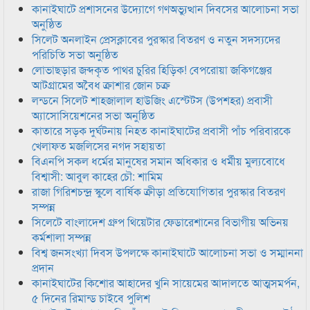
কানাইঘাটে প্রশাসনের উদ্যোগে গণঅভ্যুত্থান দিবসের আলোচনা সভা
অনুষ্ঠিত
সিলেট অনলাইন প্রেসক্লাবের পুরস্কার বিতরণ ও নতুন সদস্যদের
পরিচিতি সভা অনুষ্ঠিত
লোভাছড়ার জব্দকৃত পাথর চুরির হিড়িক! বেপরোয়া জকিগঞ্জের
আটগ্রামের অবৈধ ক্রাশার জোন চক্র
লন্ডনে সিলেট শাহজালাল হাউজিং এস্টেটস (উপশহর) প্রবাসী
অ্যাসোসিয়েশনের সভা অনুষ্ঠিত
কাতারে সড়ক দুর্ঘটনায় নিহত কানাইঘাটের প্রবাসী পাঁচ পরিবারকে
খেলাফত মজলিসের নগদ সহায়তা
বিএনপি সকল ধর্মের মানুষের সমান অধিকার ও ধর্মীয় মুল্যবোধে
বিশ্বাসী: আবুল কাহের চৌ: শামিম
রাজা গিরিশচন্দ্র স্কুলে বার্ষিক ক্রীড়া প্রতিযোগিতার পুরস্কার বিতরণ
সম্পন্ন
সিলেটে বাংলাদেশ গ্রুপ থিয়েটার ফেডারেশানের বিভাগীয় অভিনয়
কর্মশালা সম্পন্ন
বিশ্ব জনসংখ্যা দিবস উপলক্ষে কানাইঘাটে আলোচনা সভা ও সম্মাননা
প্রদান
কানাইঘাটের কিশোর আহাদের খুনি সায়েমের আদালতে আত্মসমর্পন,
৫ দিনের রিমান্ড চাইবে পুলিশ