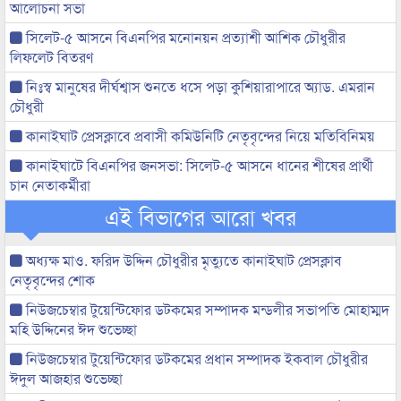
আলোচনা সভা
সিলেট-৫ আসনে বিএনপির মনোনয়ন প্রত্যাশী আশিক চৌধুরীর
লিফলেট বিতরণ
নিঃস্ব মানুষের দীর্ঘশ্বাস শুনতে ধসে পড়া কুশিয়ারাপারে অ্যাড. এমরান
চৌধুরী
কানাইঘাট প্রেসক্লাবে প্রবাসী কমিউনিটি নেতৃবৃন্দের নিয়ে মতিবিনিময়
কানাইঘাটে বিএনপির জনসভা: সিলেট-৫ আসনে ধানের শীষের প্রার্থী
চান নেতাকর্মীরা
এই বিভাগের আরো খবর
অধ্যক্ষ মাও. ফরিদ উদ্দিন চৌধুরীর মৃত্যুতে কানাইঘাট প্রেসক্লাব
নেতৃবৃন্দের শোক
নিউজচেম্বার টুয়েন্টিফোর ডটকমের সম্পাদক মন্ডলীর সভাপতি মোহাম্মদ
মহি উদ্দিনের ঈদ শুভেচ্ছা
নিউজচেম্বার টুয়েন্টিফোর ডটকমের প্রধান সম্পাদক ইকবাল চৌধুরীর
ঈদুল আজহার শুভেচ্ছা