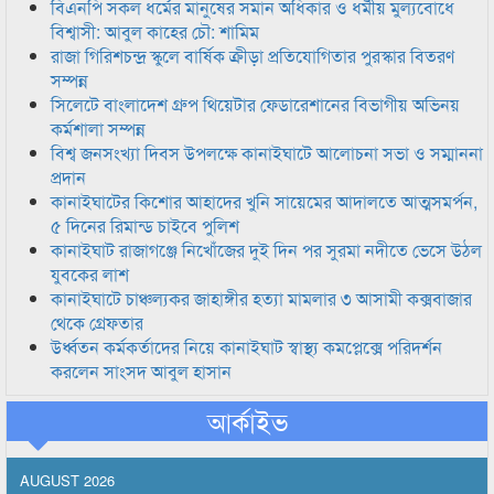
বিএনপি সকল ধর্মের মানুষের সমান অধিকার ও ধর্মীয় মুল্যবোধে
বিশ্বাসী: আবুল কাহের চৌ: শামিম
রাজা গিরিশচন্দ্র স্কুলে বার্ষিক ক্রীড়া প্রতিযোগিতার পুরস্কার বিতরণ
সম্পন্ন
সিলেটে বাংলাদেশ গ্রুপ থিয়েটার ফেডারেশানের বিভাগীয় অভিনয়
কর্মশালা সম্পন্ন
বিশ্ব জনসংখ্যা দিবস উপলক্ষে কানাইঘাটে আলোচনা সভা ও সম্মাননা
প্রদান
কানাইঘাটের কিশোর আহাদের খুনি সায়েমের আদালতে আত্মসমর্পন,
৫ দিনের রিমান্ড চাইবে পুলিশ
কানাইঘাট রাজাগঞ্জে নিখোঁজের দুই দিন পর সুরমা নদীতে ভেসে উঠল
যুবকের লাশ
কানাইঘাটে চাঞ্চল্যকর জাহাঙ্গীর হত্যা মামলার ৩ আসামী কক্সবাজার
থেকে গ্রেফতার
উর্ধ্বতন কর্মকর্তাদের নিয়ে কানাইঘাট স্বাস্থ্য কমপ্লেক্সে পরিদর্শন
করলেন সাংসদ আবুল হাসান
আর্কাইভ
AUGUST 2026