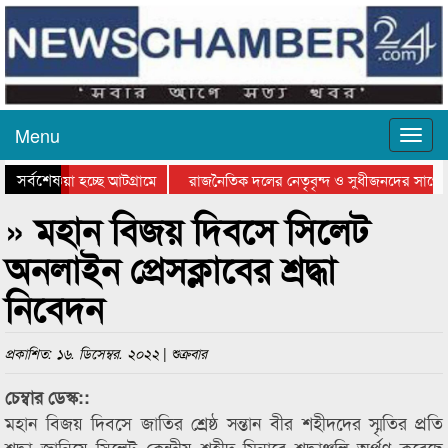
Menu
সর্বশেষ
িয়ে যাওয়া হচ্ছে আটগ্রামে
রাজনৈতিক দলের নেতৃবৃন্দ ও সুধীজনদের সাথে 
তিযোগিতার পুরস্কার বিতরণ সম্পন্ন
সিলেটে বাংলাদেশ গ্রুপ থিয়েটার ফেডারেশানের ব
» মহান বিজয় দিবসে সিলেট
অনলাইন প্রেসক্লাবের শ্রদ্ধা
নিবেদন
প্রকাশিত: ১৬. ডিসেম্বর. ২০২২ | শুক্রবার
চেম্বার ডেস্ক::
মহান বিজয় দিবসে জাতির শ্রেষ্ঠ সন্তান বীর শহীদদের স্মৃতির প্রতি
শ্রদ্ধা জানিয়ে সিলেট কেন্দ্রীয় শহীদ মিনারে শ্রদ্ধাঞ্জলি অর্পণ করেছে