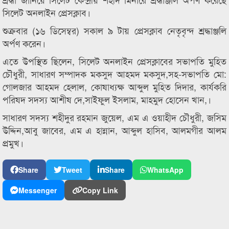
সিলেট অনলাইন প্রেসক্লাব।
শুক্রবার (১৬ ডিসেম্বর) সকাল ৯ টায় প্রেসক্লাব নেতৃবৃন্দ শ্রদ্ধাঞ্জলি
অর্পণ করেন।
এতে উপস্থিত ছিলেন, সিলেট অনলাইন প্রেসক্লাবের সভাপতি মুহিত
চৌধুরী, সাধারণ সম্পাদক মকসুদ আহমদ মকসুদ,সহ-সভাপতি মো:
গোলজার আহমদ হেলাল, কোষাধ্যক্ষ আব্দুল মুহিত দিদার, কার্যকরি
পরিষদ সদস্য আশীষ দে,সাইফুল ইসলাম, মাহমুদ হোসেন খান,।
সাধারণ সদস্য শহীদুর রহমান জুয়েল, এম এ ওয়াহীদ চৌধুরী, জসিম
উদ্দিন,আবু জাবের, এম এ হান্নান, আব্দুল হাসিব, আলমগীর আলম
প্রমুখ।
Share
Tweet
Share
WhatsApp
Messenger
Copy Link