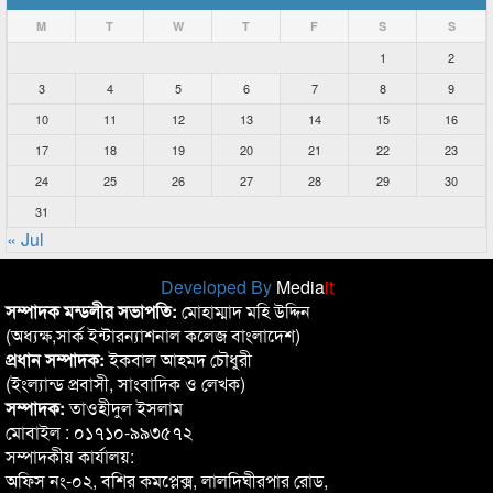
M
T
W
T
F
S
S
1
2
3
4
5
6
7
8
9
10
11
12
13
14
15
16
17
18
19
20
21
22
23
24
25
26
27
28
29
30
31
« Jul
Developed By
Media
it
সম্পাদক মন্ডলীর সভাপতি:
মোহাম্মাদ মহি উদ্দিন
(অধ্যক্ষ,সার্ক ইন্টারন্যাশনাল কলেজ বাংলাদেশ)
প্রধান সম্পাদক:
ইকবাল আহমদ চৌধুরী
(ইংল্যান্ড প্রবাসী, সাংবাদিক ও লেখক)
সম্পাদক:
তাওহীদুল ইসলাম
মোবাইল : ০১৭১০-৯৯৩৫৭২
সম্পাদকীয় কার্যালয়:
অফিস নং-০২, বশির কমপ্লেক্স, লালদিঘীরপার রোড,