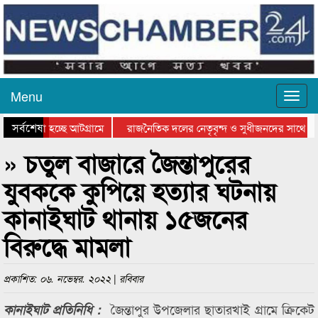
Menu
সর্বশেষ
ে যাওয়া হচ্ছে আটগ্রামে
রাজনৈতিক দলের নেতৃবৃন্দ ও সুধীজনদের সাথে কা
োগিতার পুরস্কার বিতরণ সম্পন্ন
সিলেটে বাংলাদেশ গ্রুপ থিয়েটার ফেডারেশানের বিভ
» চতুল বাজারে জৈন্তাপুরের
যুবককে কুপিয়ে হত্যার ঘটনায়
কানাইঘাট থানায় ১৫জনের
বিরুদ্ধে মামলা
প্রকাশিত: ০৬. নভেম্বর. ২০২২ | রবিবার
জৈন্তাপুর উপজেলার ছাতারখাই গ্রামে ক্রিকেট
কানাইঘাট প্রতিনিধি :