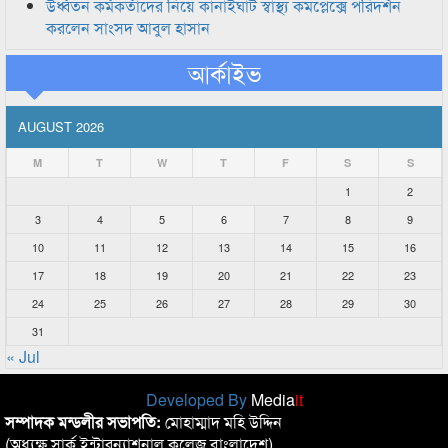
উর্ধ্বতন কর্মকর্তাদের নিয়ে কানাইঘাট স্বাস্থ্য কমপ্লেক্সে পরিদর্শন
করলেন সাংসদ আবুল হাসান
আর্কাইভ
AUGUST 2026
M
T
W
T
F
S
S
1
2
3
4
5
6
7
8
9
10
11
12
13
14
15
16
17
18
19
20
21
22
23
24
25
26
27
28
29
30
31
« Jul
Developed By
Media
it
সম্পাদক মন্ডলীর সভাপতি:
মোহাম্মাদ মহি উদ্দিন
(অধ্যক্ষ,সার্ক ইন্টারন্যাশনাল কলেজ বাংলাদেশ)