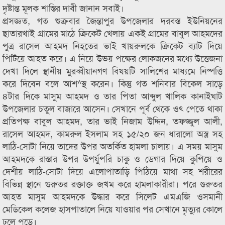
দৃষ্টান্ত মূলক শাস্তির দাবী জানান সবাই।
প্রসজ্ঞত, গত শুক্রবার জৈন্তাপুর উপজেলার দরবস্ত ইউনিয়নের
ছাতারখাই গ্রামের মাঠে ক্রিকেট খেলায় একই গ্রামের বাবুল আহমদের
পুত্র রাসেল আহমদ নিহতের ভাই খায়রুলকে ক্রিকেট ব্যাট দিয়ে
পিটিয়ে আহত করে। এ নিয়ে উভয় পক্ষের লোকজনের মধ্যে উত্তেজনা
দেখা দিলে স্থানীয় মুরব্বীয়ানগণ বিষয়টি সালিশের মাধ্যমে নিষ্পত্তি
করে দিবেন বলে আশ^স্থ করেন। কিন্তু গত শনিবার বিকেল সাড়ে
৪টার দিকে মাসুম আহমদ ও তার পিতা আব্দুল খালিক কানাইঘাট
উপজেলার চতুল বাজারে আসেন। সেখানে পূর্ব থেকে ওৎ পেতে থাকা
প্রতিপক্ষ বাবুল আহমদ, তার ভাই নিজাম উদ্দিন, তফজ্জুল আলী,
রাসেল আহমদ, কামরুল ইসলাম সহ ১৫/২০ জন ধারালো অস্ত্র সহ
লাঠি-সোটা নিয়ে তাদের উপর অতর্কিত হামলা চালায়। এ সময় মাসুম
আহমদকে রাস্তার উপর উপর্যুপরি চাকু ও ডেগার দিয়ে কুপিয়ে ও
দেশীয় লাঠি-সোটা দিয়ে এলোপাতাড়ি পিঠিয়ে মাথা সহ শরীরের
বিভিন্ন স্থানে গুরুতর রক্তাক্ত জখম করে হামলাকারীরা। পরে গুরুতর
আহত মাসুম আহমদকে উদ্ধার করে সিলেট এমএজি ওসমানী
মেডিকেল কলেজ হাসপাতালে নিয়ে যাওয়ার পর সেখানে মৃত্যুর কোলে
ঢলে পড়ে।