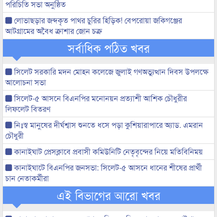
পরিচিতি সভা অনুষ্ঠিত
লোভাছড়ার জব্দকৃত পাথর চুরির হিড়িক! বেপরোয়া জকিগঞ্জের
আটগ্রামের অবৈধ ক্রাশার জোন চক্র
সর্বাধিক পঠিত খবর
সিলেট সরকারি মদন মোহন কলেজে জুলাই গণঅভ্যুত্থান দিবস উপলক্ষে
আলোচনা সভা
সিলেট-৫ আসনে বিএনপির মনোনয়ন প্রত্যাশী আশিক চৌধুরীর
লিফলেট বিতরণ
নিঃস্ব মানুষের দীর্ঘশ্বাস শুনতে ধসে পড়া কুশিয়ারাপারে অ্যাড. এমরান
চৌধুরী
কানাইঘাট প্রেসক্লাবে প্রবাসী কমিউনিটি নেতৃবৃন্দের নিয়ে মতিবিনিময়
কানাইঘাটে বিএনপির জনসভা: সিলেট-৫ আসনে ধানের শীষের প্রার্থী
চান নেতাকর্মীরা
এই বিভাগের আরো খবর