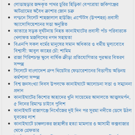
লোভাছড়ার জব্দকৃত পাথর চুরির হিড়িক! বেপরোয়া জকিগঞ্জের
আটগ্রামের অবৈধ ক্রাশার জোন চক্র
লন্ডনে সিলেট শাহজালাল হাউজিং এস্টেটস (উপশহর) প্রবাসী
অ্যাসোসিয়েশনের সভা অনুষ্ঠিত
কাতারে সড়ক দুর্ঘটনায় নিহত কানাইঘাটের প্রবাসী পাঁচ পরিবারকে
খেলাফত মজলিসের নগদ সহায়তা
বিএনপি সকল ধর্মের মানুষের সমান অধিকার ও ধর্মীয় মুল্যবোধে
বিশ্বাসী: আবুল কাহের চৌ: শামিম
রাজা গিরিশচন্দ্র স্কুলে বার্ষিক ক্রীড়া প্রতিযোগিতার পুরস্কার বিতরণ
সম্পন্ন
সিলেটে বাংলাদেশ গ্রুপ থিয়েটার ফেডারেশানের বিভাগীয় অভিনয়
কর্মশালা সম্পন্ন
বিশ্ব জনসংখ্যা দিবস উপলক্ষে কানাইঘাটে আলোচনা সভা ও সম্মাননা
প্রদান
কানাইঘাটের কিশোর আহাদের খুনি সায়েমের আদালতে আত্মসমর্পন,
৫ দিনের রিমান্ড চাইবে পুলিশ
কানাইঘাট রাজাগঞ্জে নিখোঁজের দুই দিন পর সুরমা নদীতে ভেসে উঠল
যুবকের লাশ
কানাইঘাটে চাঞ্চল্যকর জাহাঙ্গীর হত্যা মামলার ৩ আসামী কক্সবাজার
থেকে গ্রেফতার