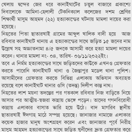
খেলায় দ্বন্দের জের ধরে কানাইঘাটের চতুল বাজারে প্রকাশ্যে
দিবালোকে আমিনা-হেলালী টেকনিক্যাল কলেজের দশম শ্রেণির
শিক্ষার্থী মাসুম আহমদ (২২) হত্যাকান্ডের ঘটনায় মামলা দায়ের করা
হয়েছে।
নিহতের পিতা ছাতারখাই গ্রামের আব্দুল খালিক বাদী হয়ে আজ
রবিবার কানাইঘাট থানায় এ হত্যাকান্ডের সাথে জড়িত ১৫ জনের নাম
উল্লেখ সহ অজ্ঞাতনামা ৪/৫ জনকে আসামী করে হত্যা মামলা দায়ের
করেন। থানার মামলা নং- ০৪, তারিখ- ০৬/১১/২০২২ইং।
তবে এ নির্মম হত্যাকান্ডের সাথে জড়িতদের কাউকে এখনও গ্রেফতার
করতে পারেনি কানাইঘাট থানা ও জৈন্তাপুর মডেল থানা পুলিশ।
আসামীদের গ্রেফতার করতে বিভিন্ন এলাকায় অভিযান অব্যাহত
রয়েছে বলে কানাইঘাট থানার ওসি (তদন্ত) দিলীপ কান্ত নাথ।
নিহতের লাশ ময়না তদন্তের পর গতকাল রবিবার নিজ বাড়িতে নিয়ে
আসার পর আত্মীয়-স্বজরা কান্নায় ভেঙ্গে পড়েন। তাদের গগনবিরোধী
কান্নায় এলাকার বাসাত ভারি হয়ে উঠে। বাদ মাগরিব স্থানীয়
ছাতারখাই ঈদগাহ মাঠে সম্পন্ন হয়েছে। জানাজার নামাজে এলাকার
কয়েক হাজার মানুষ অংশগ্রহণ করেন এবং জানাজার পূর্বে নিরীহ
মাসুম আহমদ হত্যাকান্ডের সাথে জড়িত খুনীদের দ্রুত গ্রেফতার করে