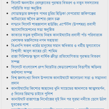
সিলেট অনলাইন প্রেসক্লাবের পুরস্কার বিতরণ ও নতুন সদস্যদের
পরিচিতি সভা অনুষ্ঠিত
লোভাছড়ার জব্দকৃত পাথর চুরির হিড়িক! বেপরোয়া জকিগঞ্জের
আটগ্রামের অবৈধ ক্রাশার জোন চক্র
লন্ডনে সিলেট শাহজালাল হাউজিং এস্টেটস (উপশহর) প্রবাসী
অ্যাসোসিয়েশনের সভা অনুষ্ঠিত
কাতারে সড়ক দুর্ঘটনায় নিহত কানাইঘাটের প্রবাসী পাঁচ পরিবারকে
খেলাফত মজলিসের নগদ সহায়তা
বিএনপি সকল ধর্মের মানুষের সমান অধিকার ও ধর্মীয় মুল্যবোধে
বিশ্বাসী: আবুল কাহের চৌ: শামিম
রাজা গিরিশচন্দ্র স্কুলে বার্ষিক ক্রীড়া প্রতিযোগিতার পুরস্কার বিতরণ
সম্পন্ন
সিলেটে বাংলাদেশ গ্রুপ থিয়েটার ফেডারেশানের বিভাগীয় অভিনয়
কর্মশালা সম্পন্ন
বিশ্ব জনসংখ্যা দিবস উপলক্ষে কানাইঘাটে আলোচনা সভা ও সম্মাননা
প্রদান
কানাইঘাটের কিশোর আহাদের খুনি সায়েমের আদালতে আত্মসমর্পন,
৫ দিনের রিমান্ড চাইবে পুলিশ
কানাইঘাট রাজাগঞ্জে নিখোঁজের দুই দিন পর সুরমা নদীতে ভেসে উঠল
যুবকের লাশ