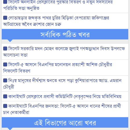
সিলেট অনলাইন প্রেসক্লাবের পুরস্কার বিতরণ ও নতুন সদস্যদের
পরিচিতি সভা অনুষ্ঠিত
লোভাছড়ার জব্দকৃত পাথর চুরির হিড়িক! বেপরোয়া জকিগঞ্জের
আটগ্রামের অবৈধ ক্রাশার জোন চক্র
সর্বাধিক পঠিত খবর
সিলেট সরকারি মদন মোহন কলেজে জুলাই গণঅভ্যুত্থান দিবস উপলক্ষে
আলোচনা সভা
সিলেট-৫ আসনে বিএনপির মনোনয়ন প্রত্যাশী আশিক চৌধুরীর
লিফলেট বিতরণ
নিঃস্ব মানুষের দীর্ঘশ্বাস শুনতে ধসে পড়া কুশিয়ারাপারে অ্যাড. এমরান
চৌধুরী
কানাইঘাট প্রেসক্লাবে প্রবাসী কমিউনিটি নেতৃবৃন্দের নিয়ে মতিবিনিময়
কানাইঘাটে বিএনপির জনসভা: সিলেট-৫ আসনে ধানের শীষের প্রার্থী
চান নেতাকর্মীরা
এই বিভাগের আরো খবর