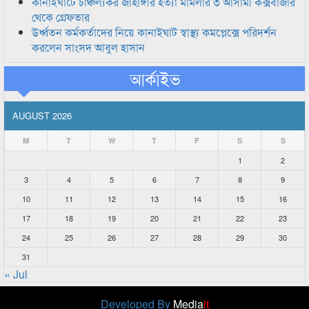
কানাইঘাটে চাঞ্চল্যকর জাহাঙ্গীর হত্যা মামলার ৩ আসামী কক্সবাজার
থেকে গ্রেফতার
উর্ধ্বতন কর্মকর্তাদের নিয়ে কানাইঘাট স্বাস্থ্য কমপ্লেক্সে পরিদর্শন
করলেন সাংসদ আবুল হাসান
আর্কাইভ
AUGUST 2026
M
T
W
T
F
S
S
1
2
3
4
5
6
7
8
9
10
11
12
13
14
15
16
17
18
19
20
21
22
23
24
25
26
27
28
29
30
31
« Jul
Developed By
Media
it