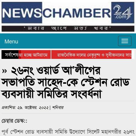
Menu
সর্বশেষ
িয়ে যাওয়া হচ্ছে আটগ্রামে
রাজনৈতিক দলের নেতৃবৃন্দ ও সুধীজনদের সাথে 
তিযোগিতার পুরস্কার বিতরণ সম্পন্ন
সিলেটে বাংলাদেশ গ্রুপ থিয়েটার ফেডারেশানের ব
» ২৬নং ওয়ার্ড আ’লীগের
সভাপতি সাহেদ-কে স্টেশন রোড
ব্যবসায়ী সমিতির সংবর্ধনা
প্রকাশিত: ২৯. অক্টোবর. ২০২২ | শনিবার
চেম্বার ডেস্ক::
পূর্ব স্টেশন রোড ব্যবসায়ী সমিতি উদ্যোগে সিলেট মহানগরীর ২৬নং