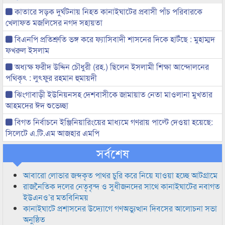
কাতারে সড়ক দুর্ঘটনায় নিহত কানাইঘাটের প্রবাসী পাঁচ পরিবারকে
খেলাফত মজলিসের নগদ সহায়তা
বিএনপি প্রতিশ্রুতি ভঙ্গ করে ফ্যাসিবাদী শাসনের দিকে হাটঁছে : মুহাম্মদ
ফখরুল ইসলাম
অধ্যক্ষ ফরীদ উদ্দিন চৌধুরী (রহ.) ছিলেন ইসলামী শিক্ষা আন্দোলনের
পথিকৃৎ : লুৎফুর রহমান হুমায়দী
ঝিংগাবাড়ী ইউনিয়নসহ দেশবাসীকে জামায়াত নেতা মাওলানা মুখতার
আহমদের ঈদ শুভেচ্ছা
বিগত নির্বাচনে ইঞ্জিনিয়ারিংয়ের মাধ্যমে গণরায় পাল্টে দেওয়া হয়েছে:
সিলেটে এ.টি.এম আজহার এমপি
সর্বশেষ
আবারো লোভার জব্দকৃত পাথর চুরি করে নিয়ে যাওয়া হচ্ছে আটগ্রামে
রাজনৈতিক দলের নেতৃবৃন্দ ও সুধীজনদের সাথে কানাইঘাটের নবাগত
ইউএনও’র মতবিনিময়
কানাইঘাটে প্রশাসনের উদ্যোগে গণঅভ্যুত্থান দিবসের আলোচনা সভা
অনুষ্ঠিত