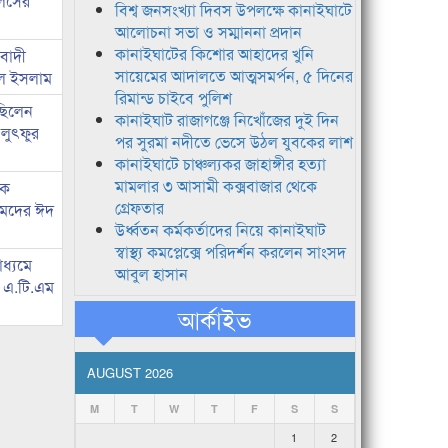
লিসের
বিশ্ব জনসংখ্যা দিবস উপলক্ষে কানাইঘাটে
আলোচনা সভা ও সম্মাননা প্রদান
কানাইঘাটের কিশোর আহাদের খুনি
িবাদী
সায়েমের আদালতে আত্মসমর্পন, ৫ দিনের
রুল ইসলাম
রিমান্ড চাইবে পুলিশ
 ছিলেন
কানাইঘাট রাজাগঞ্জে নিখোঁজের দুই দিন
 লুৎফুর
পর সুরমা নদীতে ভেসে উঠল যুবকের লাশ
কানাইঘাটে চাঞ্চল্যকর জাহাঙ্গীর হত্যা
মামলার ৩ আসামী কক্সবাজার থেকে
কে
গ্রেফতার
হমদের ঈদ
উর্ধ্বতন কর্মকর্তাদের নিয়ে কানাইঘাট
স্বাস্থ্য কমপ্লেক্সে পরিদর্শন করলেন সাংসদ
াধ্যমে
আবুল হাসান
ে এ.টি.এম
আর্কাইভ
AUGUST 2026
M
T
W
T
F
S
S
1
2