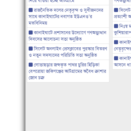
নিয়ে যাওয়া হচ্ছে আটগ্রামে
গণঅভ্যুত
রাজনৈতিক দলের নেতৃবৃন্দ ও সুধীজনদের
সিলেট
সাথে কানাইঘাটের নবাগত ইউএনও’র
প্রত্যাশ
মতবিনিময়
নিঃস্ব 
কানাইঘাটে প্রশাসনের উদ্যোগে গণঅভ্যুত্থান
কুশিয়ারাপ
দিবসের আলোচনা সভা অনুষ্ঠিত
কানাইঘা
সিলেট অনলাইন প্রেসক্লাবের পুরস্কার বিতরণ
নেতৃবৃন্দ
ও নতুন সদস্যদের পরিচিতি সভা অনুষ্ঠিত
কানাই
লোভাছড়ার জব্দকৃত পাথর চুরির হিড়িক!
আসনে ধানে
বেপরোয়া জকিগঞ্জের আটগ্রামের অবৈধ ক্রাশার
জোন চক্র