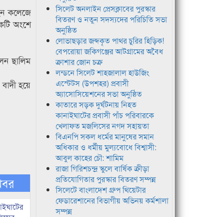
সিলেট অনলাইন প্রেসক্লাবের পুরস্কার
াহন কলেজে
বিতরণ ও নতুন সদস্যদের পরিচিতি সভা
েকটি অংশে
অনুষ্ঠিত
লোভাছড়ার জব্দকৃত পাথর চুরির হিড়িক!
বেপরোয়া জকিগঞ্জের আটগ্রামের অবৈধ
েন ছালিম
ক্রাশার জোন চক্র
লন্ডনে সিলেট শাহজালাল হাউজিং
এস্টেটস (উপশহর) প্রবাসী
া বাদী হয়ে
অ্যাসোসিয়েশনের সভা অনুষ্ঠিত
কাতারে সড়ক দুর্ঘটনায় নিহত
কানাইঘাটের প্রবাসী পাঁচ পরিবারকে
খেলাফত মজলিসের নগদ সহায়তা
বিএনপি সকল ধর্মের মানুষের সমান
অধিকার ও ধর্মীয় মুল্যবোধে বিশ্বাসী:
আবুল কাহের চৌ: শামিম
রাজা গিরিশচন্দ্র স্কুলে বার্ষিক ক্রীড়া
প্রতিযোগিতার পুরস্কার বিতরণ সম্পন্ন
খবর
সিলেটে বাংলাদেশ গ্রুপ থিয়েটার
ফেডারেশানের বিভাগীয় অভিনয় কর্মশালা
নাইঘাটের
সম্পন্ন