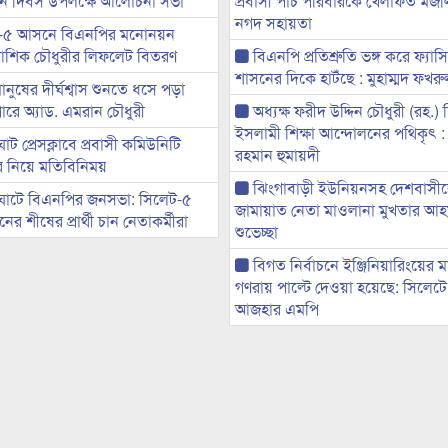
্থান দিবস উপলক্ষে আলোচনা সভা
প্রবাসী পাঁচ পরিবারকে খেলাফত মজ
নগদ সহায়তা
-৫ আসনে বিএনপির মনোনয়ন
ী আশিক চৌধুরীর লিফলেট বিতরণ
বিএনপি প্রতিশ্রুতি ভঙ্গ করে ফ্যাস
শাসনের দিকে হাটঁছে : মুহাম্মদ ফখ
মানুষের দীর্ঘশ্বাস শুনতে ধসে পড়া
ারে অ্যাড. এমরান চৌধুরী
অধ্যক্ষ ফরীদ উদ্দিন চৌধুরী (রহ.)
ইসলামী শিক্ষা আন্দোলনের পথিকৃৎ :
ট প্রেসক্লাবে প্রবাসী কমিউনিটি
রহমান হুমায়দী
ের নিয়ে মতিবিনিময়
ঝিংগাবাড়ী ইউনিয়নসহ দেশবাসী
ঘাটে বিএনপির জনসভা: সিলেট-৫
জামায়াত নেতা মাওলানা মুখতার আ
র শীষের প্রার্থী চান নেতাকর্মীরা
শুভেচ্ছা
বিগত নির্বাচনে ইঞ্জিনিয়ারিংয়ের ম
গণরায় পাল্টে দেওয়া হয়েছে: সিলেট
আজহার এমপি