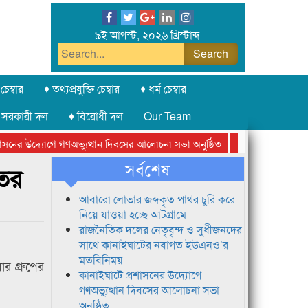
৯ই আগস্ট, ২০২৬ খ্রিস্টাব্দ
চেম্বার
♦ তথ্যপ্রযুক্তি চেম্বার
♦ ধর্ম চেম্বার
 সরকারী দল
♦ বিরোধী দল
Our Team
নের উদ্যোগে গণঅভ্যুত্থান দিবসের আলোচনা সভা অনুষ্ঠিত
সিলেট অনলাইন প্রেসক
সর্বশেষ
ুতর
আবারো লোভার জব্দকৃত পাথর চুরি করে
নিয়ে যাওয়া হচ্ছে আটগ্রামে
রাজনৈতিক দলের নেতৃবৃন্দ ও সুধীজনদের
সাথে কানাইঘাটের নবাগত ইউএনও’র
মতবিনিময়
র গ্রুপের
কানাইঘাটে প্রশাসনের উদ্যোগে
গণঅভ্যুত্থান দিবসের আলোচনা সভা
অনুষ্ঠিত