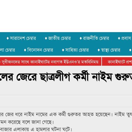
♦ সারাদেশ চেম্বার
♦ জাতীয় চেম্বার
♦ রাজনীতি চেম্বার
♦ প্রবাস 
লা চেম্বার
♦ বিনোদন চেম্বার
♦ সাহিত্য চেম্বার
♦ স্বাস্থ্য চেম্বার
♦
সুধীজনদের সাথে কানাইঘাটের নবাগত ইউএনও’র মতবিনিময়
কানাইঘাটে প্রশাস
টার ফেডারেশানের বিভাগীয় অভিনয় কর্মশালা সম্পন্ন
লের জেরে ছাত্রলীগ কর্মী নাইম গুর
দলের জের ধরে নাইম নামের এক কর্মী গুরুতর আহত হয়েছেন। নাইম তুষা
ক্রমন করেছে বলে জানা গেছে।
ীবাজার এলাকায় এ হামলার ঘটনা ঘটে।