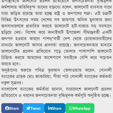
উপস্থিতিতে জালনোট প্রচলন প্রতিরোধে জনসচেতনতা বৃদ্ধিমূলক
কর্মশালায় অতিথিবৃন্দ তাদের বক্তব্যে বলেন, জালনোট ব্যবসার সাথে
যারা জড়িত রয়েছে তারা হচ্ছে রাষ্ট্র ও জনগণের শত্রু। এই চক্রটি
বিভিন্ন উৎসবের সময় দেশের সব জায়গায় অধিক মুনাফার জন্য
জনসাধারণকে প্রতারিত করতে জালনোট হাট-বাজার সহ সবখানে
ছড়িয়ে দেয়। বিশেষ করে কানাইঘাট উপজেলা সীমান্তবর্তী একটি
জনপদ হওয়ার কারনে পাশর্^বর্তী দেশ থেকে চোরাকারবারীদের
মাধ্যমে জালনোট আসার প্রবণতা রয়েছে। জনসচেতনতার মাধ্যমে
জালনোটের প্রচলন প্রতিরোধ গড়ে তোলার পাশাপাশি জালনোট
চিহ্নিত করতে আমাদের আশেপাশে সবাইকে বেশি করে সচেতন
করতে হবে।
অনুষ্ঠানের শুরুতে পবিত্র কুরআন তেলাওয়াত করেন, সোনালী
ব্যাংকের গ্রাহক মোঃ জাকারিয়া, গীতা পাঠ সোনালী ব্যাংকের কর্মকর্তা
নকুল সূত্রধর।
বাংলাদেশ ব্যাংকের কর্মর্তারা জানান, সারাদেশে জালনোট প্রচলন
প্রতিরোধে এ ধরনের জনসচেতনতা বৃদ্ধিমূলক কর্মসূচি অনুষ্ঠিত হচ্ছে।
Share
Tweet
Share
WhatsApp