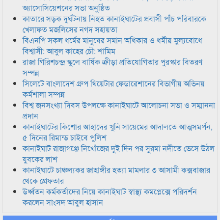
অ্যাসোসিয়েশনের সভা অনুষ্ঠিত
কাতারে সড়ক দুর্ঘটনায় নিহত কানাইঘাটের প্রবাসী পাঁচ পরিবারকে
খেলাফত মজলিসের নগদ সহায়তা
বিএনপি সকল ধর্মের মানুষের সমান অধিকার ও ধর্মীয় মুল্যবোধে
বিশ্বাসী: আবুল কাহের চৌ: শামিম
রাজা গিরিশচন্দ্র স্কুলে বার্ষিক ক্রীড়া প্রতিযোগিতার পুরস্কার বিতরণ
সম্পন্ন
সিলেটে বাংলাদেশ গ্রুপ থিয়েটার ফেডারেশানের বিভাগীয় অভিনয়
কর্মশালা সম্পন্ন
বিশ্ব জনসংখ্যা দিবস উপলক্ষে কানাইঘাটে আলোচনা সভা ও সম্মাননা
প্রদান
কানাইঘাটের কিশোর আহাদের খুনি সায়েমের আদালতে আত্মসমর্পন,
৫ দিনের রিমান্ড চাইবে পুলিশ
কানাইঘাট রাজাগঞ্জে নিখোঁজের দুই দিন পর সুরমা নদীতে ভেসে উঠল
যুবকের লাশ
কানাইঘাটে চাঞ্চল্যকর জাহাঙ্গীর হত্যা মামলার ৩ আসামী কক্সবাজার
থেকে গ্রেফতার
উর্ধ্বতন কর্মকর্তাদের নিয়ে কানাইঘাট স্বাস্থ্য কমপ্লেক্সে পরিদর্শন
করলেন সাংসদ আবুল হাসান