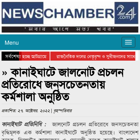
Menu
সর্বশেষ
ে যাওয়া হচ্ছে আটগ্রামে
রাজনৈতিক দলের নেতৃবৃন্দ ও সুধীজনদের সাথে ক
যোগিতার পুরস্কার বিতরণ সম্পন্ন
সিলেটে বাংলাদেশ গ্রুপ থিয়েটার ফেডারেশানের বিভ
» কানাইঘাটে জালনোট প্রচলন
প্রতিরোধে জনসচেতনতায়
কর্মশালা অনুষ্ঠিত
প্রকাশিত: ২৭. অক্টোবর. ২০২২ | বৃহস্পতিবার
জালনোট প্রচলন প্রতিরোধে জনসচেতনতা
কানাইঘাট প্রতিনিধি :
বৃদ্ধিমূলক এক কর্মশালা কানাইঘাটে অনুষ্ঠিত হয়েছে। বাংলাদেশ
ব্যাংক, সিলেটের আয়োজনে ও সোনালী ব্যাংক কানাইঘাট শাখার