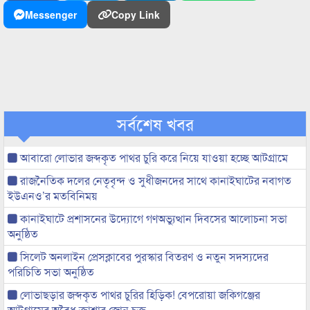
Messenger
Copy Link
সর্বশেষ খবর
আবারো লোভার জব্দকৃত পাথর চুরি করে নিয়ে যাওয়া হচ্ছে আটগ্রামে
রাজনৈতিক দলের নেতৃবৃন্দ ও সুধীজনদের সাথে কানাইঘাটের নবাগত
ইউএনও’র মতবিনিময়
কানাইঘাটে প্রশাসনের উদ্যোগে গণঅভ্যুত্থান দিবসের আলোচনা সভা
অনুষ্ঠিত
সিলেট অনলাইন প্রেসক্লাবের পুরস্কার বিতরণ ও নতুন সদস্যদের
পরিচিতি সভা অনুষ্ঠিত
লোভাছড়ার জব্দকৃত পাথর চুরির হিড়িক! বেপরোয়া জকিগঞ্জের
আটগ্রামের অবৈধ ক্রাশার জোন চক্র