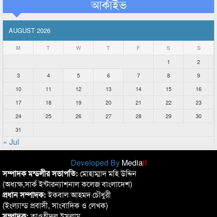
আর্কাইভ
AUGUST 2026
M
T
W
T
F
S
S
1
2
3
4
5
6
7
8
9
10
11
12
13
14
15
16
17
18
19
20
21
22
23
24
25
26
27
28
29
30
31
« Jul
Developed By
Media
it
সম্পাদক মন্ডলীর সভাপতি:
মোহাম্মাদ মহি উদ্দিন
(অধ্যক্ষ,সার্ক ইন্টারন্যাশনাল কলেজ বাংলাদেশ)
প্রধান সম্পাদক:
ইকবাল আহমদ চৌধুরী
(ইংল্যান্ড প্রবাসী, সাংবাদিক ও লেখক)
সম্পাদক:
তাওহীদুল ইসলাম