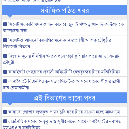
সর্বাধিক পঠিত খবর
সিলেট সরকারি মদন মোহন কলেজে জুলাই গণঅভ্যুত্থান দিবস উপলক্ষে
আলোচনা সভা
সিলেট-৫ আসনে বিএনপির মনোনয়ন প্রত্যাশী আশিক চৌধুরীর
লিফলেট বিতরণ
নিঃস্ব মানুষের দীর্ঘশ্বাস শুনতে ধসে পড়া কুশিয়ারাপারে অ্যাড. এমরান
চৌধুরী
কানাইঘাট প্রেসক্লাবে প্রবাসী কমিউনিটি নেতৃবৃন্দের নিয়ে মতিবিনিময়
কানাইঘাটে বিএনপির জনসভা: সিলেট-৫ আসনে ধানের শীষের প্রার্থী
চান নেতাকর্মীরা
এই বিভাগের আরো খবর
আবারো লোভার জব্দকৃত পাথর চুরি করে নিয়ে যাওয়া হচ্ছে আটগ্রামে
রাজনৈতিক দলের নেতৃবৃন্দ ও সুধীজনদের সাথে কানাইঘাটের নবাগত
ইউএনও’র মতবিনিময়