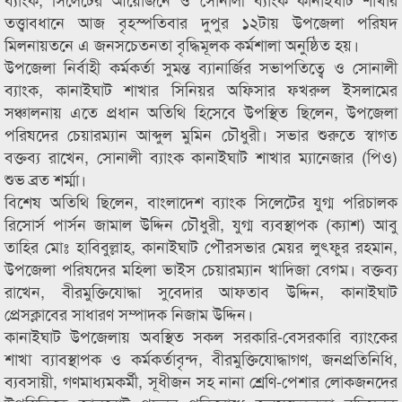
তত্ত্বাবধানে আজ বৃহস্পতিবার দুপুর ১২টায় উপজেলা পরিষদ
মিলনায়তনে এ জনসচেতনতা বৃদ্ধিমূলক কর্মশালা অনুষ্ঠিত হয়।
উপজেলা নির্বাহী কর্মকর্তা সুমন্ত ব্যানার্জির সভাপতিত্বে ও সোনালী
ব্যাংক, কানাইঘাট শাখার সিনিয়র অফিসার ফখরুল ইসলামের
সঞ্চালনায় এতে প্রধান অতিথি হিসেবে উপস্থিত ছিলেন, উপজেলা
পরিষদের চেয়ারম্যান আব্দুল মুমিন চৌধুরী। সভার শুরুতে স্বাগত
বক্তব্য রাখেন, সোনালী ব্যাংক কানাইঘাট শাখার ম্যানেজার (পিও)
শুভ ব্রত শর্ম্মা।
বিশেষ অতিথি ছিলেন, বাংলাদেশ ব্যাংক সিলেটের যুগ্ম পরিচালক
রিসোর্স পার্সন জামাল উদ্দিন চৌধুরী, যুগ্ম ব্যবস্থাপক (ক্যাশ) আবু
তাহির মোঃ হাবিবুল্লাহ, কানাইঘাট পৌরসভার মেয়র লুৎফুর রহমান,
উপজেলা পরিষদের মহিলা ভাইস চেয়ারম্যান খাদিজা বেগম। বক্তব্য
রাখেন, বীরমুক্তিযোদ্ধা সুবেদার আফতাব উদ্দিন, কানাইঘাট
প্রেসক্লাবের সাধারণ সম্পাদক নিজাম উদ্দিন।
কানাইঘাট উপজেলায় অবস্থিত সকল সরকারি-বেসরকারি ব্যাংকের
শাখা ব্যাবস্থাপক ও কর্মকর্তাবৃন্দ, বীরমুক্তিযোদ্ধাগণ, জনপ্রতিনিধি,
ব্যবসায়ী, গণমাধ্যমকর্মী, সূধীজন সহ নানা শ্রেণি-পেশার লোকজনদের