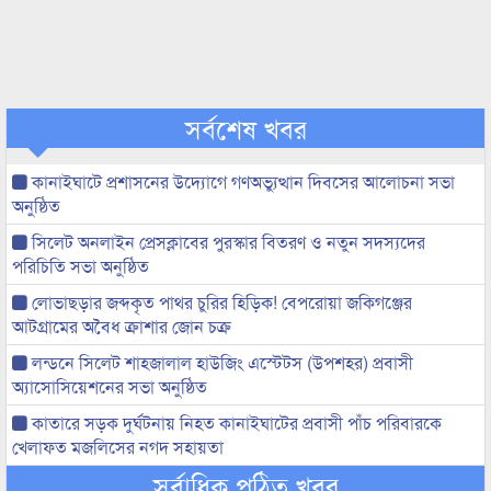
সর্বশেষ খবর
কানাইঘাটে প্রশাসনের উদ্যোগে গণঅভ্যুত্থান দিবসের আলোচনা সভা
অনুষ্ঠিত
সিলেট অনলাইন প্রেসক্লাবের পুরস্কার বিতরণ ও নতুন সদস্যদের
পরিচিতি সভা অনুষ্ঠিত
লোভাছড়ার জব্দকৃত পাথর চুরির হিড়িক! বেপরোয়া জকিগঞ্জের
আটগ্রামের অবৈধ ক্রাশার জোন চক্র
লন্ডনে সিলেট শাহজালাল হাউজিং এস্টেটস (উপশহর) প্রবাসী
অ্যাসোসিয়েশনের সভা অনুষ্ঠিত
কাতারে সড়ক দুর্ঘটনায় নিহত কানাইঘাটের প্রবাসী পাঁচ পরিবারকে
খেলাফত মজলিসের নগদ সহায়তা
সর্বাধিক পঠিত খবর