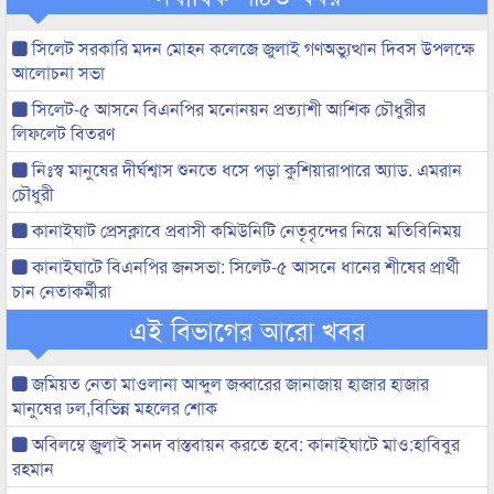
সিলেট সরকারি মদন মোহন কলেজে জুলাই গণঅভ্যুত্থান দিবস উপলক্ষে
আলোচনা সভা
সিলেট-৫ আসনে বিএনপির মনোনয়ন প্রত্যাশী আশিক চৌধুরীর
লিফলেট বিতরণ
নিঃস্ব মানুষের দীর্ঘশ্বাস শুনতে ধসে পড়া কুশিয়ারাপারে অ্যাড. এমরান
চৌধুরী
কানাইঘাট প্রেসক্লাবে প্রবাসী কমিউনিটি নেতৃবৃন্দের নিয়ে মতিবিনিময়
কানাইঘাটে বিএনপির জনসভা: সিলেট-৫ আসনে ধানের শীষের প্রার্থী
চান নেতাকর্মীরা
এই বিভাগের আরো খবর
জমিয়ত নেতা মাওলানা আব্দুল জব্বারের জানাজায় হাজার হাজার
মানুষের ঢল,বিভিন্ন মহলের শোক
অবিলম্বে জুলাই সনদ বাস্তবায়ন করতে হবে: কানাইঘাটে মাও:হাবিবুর
রহমান