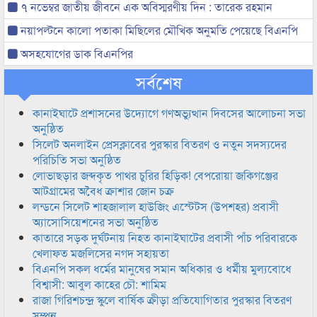
৭ নভেম্বর জাতীয় জীবনে এক অবিস্মরণীয় দিন : তারেক রহমান
নয়াপল্টনে কালো পতাকা মিছিলের মৌখিক অনুমতি পেয়েছে বিএনপি
অসহযোগের ডাক বিএনপির
সর্বশেষ
কানাইঘাটে প্রশাসনের উদ্যোগে গণঅভ্যুত্থান দিবসের আলোচনা সভা
অনুষ্ঠিত
সিলেট অনলাইন প্রেসক্লাবের পুরস্কার বিতরণ ও নতুন সদস্যদের
পরিচিতি সভা অনুষ্ঠিত
লোভাছড়ার জব্দকৃত পাথর চুরির হিড়িক! বেপরোয়া জকিগঞ্জের
আটগ্রামের অবৈধ ক্রাশার জোন চক্র
লন্ডনে সিলেট শাহজালাল হাউজিং এস্টেটস (উপশহর) প্রবাসী
অ্যাসোসিয়েশনের সভা অনুষ্ঠিত
কাতারে সড়ক দুর্ঘটনায় নিহত কানাইঘাটের প্রবাসী পাঁচ পরিবারকে
খেলাফত মজলিসের নগদ সহায়তা
বিএনপি সকল ধর্মের মানুষের সমান অধিকার ও ধর্মীয় মুল্যবোধে
বিশ্বাসী: আবুল কাহের চৌ: শামিম
রাজা গিরিশচন্দ্র স্কুলে বার্ষিক ক্রীড়া প্রতিযোগিতার পুরস্কার বিতরণ
সম্পন্ন