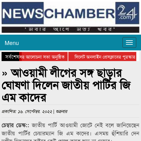
Menu
সর্বশেষ
ত্থান দিবসের আলোচনা সভা অনুষ্ঠিত
সিলেট অনলাইন প্রেসক্লাবের পুরস্কার বিত
টে আলোচনা সভা ও সম্মাননা প্রদান
কানাইঘাটের কিশোর আহাদের খুনি সায়েমের
» আওয়ামী লীগের সঙ্গ ছাড়ার
ঘোষণা দিলেন জাতীয় পার্টির জি
এম কাদের
প্রকাশিত: ১৬. সেপ্টেম্বর. ২০২২ | শুক্রবার
জাতীয় পার্টি আওয়ামী জোটে নেই বলে জানিয়েছেন
চেম্বার ডেস্ক::
জাতীয় পার্টির চেয়ারম্যান জি এম কাদের। এসময় হুঁশিয়ারি দেন
দলীয় সিদ্ধান্তের বাইরে কেউ গেলে তাকে ছাড় না দেয়ার।