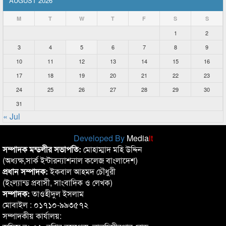
AUGUST 2026
M
T
W
T
F
S
S
1
2
3
4
5
6
7
8
9
10
11
12
13
14
15
16
17
18
19
20
21
22
23
24
25
26
27
28
29
30
31
« Jul
Developed By
Media
it
সম্পাদক মন্ডলীর সভাপতি:
মোহাম্মাদ মহি উদ্দিন
(অধ্যক্ষ,সার্ক ইন্টারন্যাশনাল কলেজ বাংলাদেশ)
প্রধান সম্পাদক:
ইকবাল আহমদ চৌধুরী
(ইংল্যান্ড প্রবাসী, সাংবাদিক ও লেখক)
সম্পাদক:
তাওহীদুল ইসলাম
মোবাইল : ০১৭১০-৯৯৩৫৭২
সম্পাদকীয় কার্যালয়: