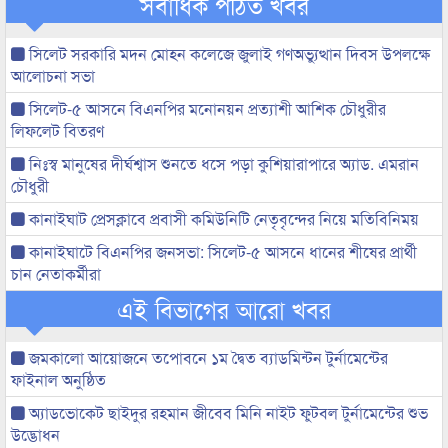
সর্বাধিক পঠিত খবর
সিলেট সরকারি মদন মোহন কলেজে জুলাই গণঅভ্যুত্থান দিবস উপলক্ষে
আলোচনা সভা
সিলেট-৫ আসনে বিএনপির মনোনয়ন প্রত্যাশী আশিক চৌধুরীর
লিফলেট বিতরণ
নিঃস্ব মানুষের দীর্ঘশ্বাস শুনতে ধসে পড়া কুশিয়ারাপারে অ্যাড. এমরান
চৌধুরী
কানাইঘাট প্রেসক্লাবে প্রবাসী কমিউনিটি নেতৃবৃন্দের নিয়ে মতিবিনিময়
কানাইঘাটে বিএনপির জনসভা: সিলেট-৫ আসনে ধানের শীষের প্রার্থী
চান নেতাকর্মীরা
এই বিভাগের আরো খবর
জমকালো আয়োজনে তপোবনে ১ম দ্বৈত ব্যাডমিন্টন টুর্নামেন্টের
ফাইনাল অনুষ্ঠিত
অ্যাডভোকেট ছাইদুর রহমান জীবেব মিনি নাইট ফুটবল টুর্নামেন্টের শুভ
উদ্ভোধন