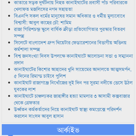
কাতারে সড়ক দুর্ঘটনায় নিহত কানাইঘাটের প্রবাসী পাঁচ পরিবারকে
খেলাফত মজলিসের নগদ সহায়তা
বিএনপি সকল ধর্মের মানুষের সমান অধিকার ও ধর্মীয় মুল্যবোধে
বিশ্বাসী: আবুল কাহের চৌ: শামিম
রাজা গিরিশচন্দ্র স্কুলে বার্ষিক ক্রীড়া প্রতিযোগিতার পুরস্কার বিতরণ
সম্পন্ন
সিলেটে বাংলাদেশ গ্রুপ থিয়েটার ফেডারেশানের বিভাগীয় অভিনয়
কর্মশালা সম্পন্ন
বিশ্ব জনসংখ্যা দিবস উপলক্ষে কানাইঘাটে আলোচনা সভা ও সম্মাননা
প্রদান
কানাইঘাটের কিশোর আহাদের খুনি সায়েমের আদালতে আত্মসমর্পন,
৫ দিনের রিমান্ড চাইবে পুলিশ
কানাইঘাট রাজাগঞ্জে নিখোঁজের দুই দিন পর সুরমা নদীতে ভেসে উঠল
যুবকের লাশ
কানাইঘাটে চাঞ্চল্যকর জাহাঙ্গীর হত্যা মামলার ৩ আসামী কক্সবাজার
থেকে গ্রেফতার
উর্ধ্বতন কর্মকর্তাদের নিয়ে কানাইঘাট স্বাস্থ্য কমপ্লেক্সে পরিদর্শন
করলেন সাংসদ আবুল হাসান
আর্কাইভ