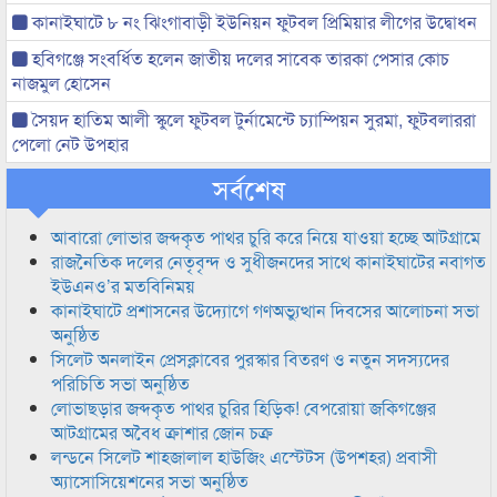
কানাইঘাটে ৮ নং ঝিংগাবাড়ী ইউনিয়ন ফুটবল প্রিমিয়ার লীগের উদ্বোধন
হবিগঞ্জে সংবর্ধিত হলেন জাতীয় দলের সাবেক তারকা পেসার কোচ
নাজমুল হোসেন
সৈয়দ হাতিম আলী স্কুলে ফুটবল টুর্নামেন্টে চ্যাম্পিয়ন সুরমা, ফুটবলাররা
পেলো নেট উপহার
সর্বশেষ
আবারো লোভার জব্দকৃত পাথর চুরি করে নিয়ে যাওয়া হচ্ছে আটগ্রামে
রাজনৈতিক দলের নেতৃবৃন্দ ও সুধীজনদের সাথে কানাইঘাটের নবাগত
ইউএনও’র মতবিনিময়
কানাইঘাটে প্রশাসনের উদ্যোগে গণঅভ্যুত্থান দিবসের আলোচনা সভা
অনুষ্ঠিত
সিলেট অনলাইন প্রেসক্লাবের পুরস্কার বিতরণ ও নতুন সদস্যদের
পরিচিতি সভা অনুষ্ঠিত
লোভাছড়ার জব্দকৃত পাথর চুরির হিড়িক! বেপরোয়া জকিগঞ্জের
আটগ্রামের অবৈধ ক্রাশার জোন চক্র
লন্ডনে সিলেট শাহজালাল হাউজিং এস্টেটস (উপশহর) প্রবাসী
অ্যাসোসিয়েশনের সভা অনুষ্ঠিত