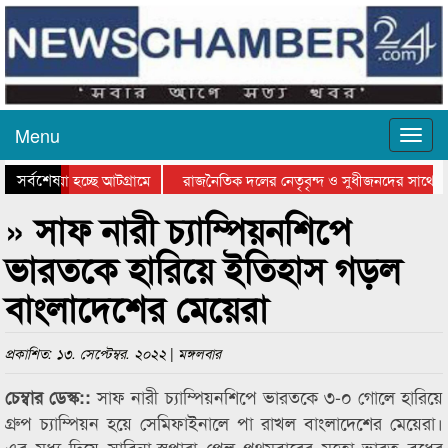
Menu
সর্বশেষ
ে যাওয়া হচ্ছে আটগ্রামে
রাজনৈতিক দলের নেতৃবৃন্দ ও সুধীজনদের সাথে ক
যোগিতার পুরস্কার বিতরণ সম্পন্ন
সিলেটে বাংলাদেশ গ্রুপ থিয়েটার ফেডারেশানের বিভ
» সাফ নারী চ্যাম্পিয়নশিপে
ভারতকে হারিয়ে ইতিহাস গড়ল
বাংলাদেশের মেয়েরা
প্রকাশিত: ১৩. সেপ্টেম্বর. ২০২২ | মঙ্গলবার
সাফ নারী চ্যাম্পিয়নশিপে ভারতকে ৩-০ গোলে হারিয়ে
চেম্বার ডেস্ক::
গ্রুপ চ্যাম্পিয়ন হয়ে সেমিফাইনালে পা রাখল বাংলাদেশের মেয়েরা।
এর মধ্য দিয়ে সাবিনা-স্বপ্নারা পেল প্রথমবারের মতো ভারত বধের