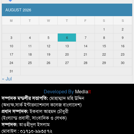
AUGUST 2026
M
T
W
T
F
S
S
1
2
3
4
5
6
7
8
9
10
11
12
13
14
15
16
17
18
19
20
21
22
23
24
25
26
27
28
29
30
31
« Jul
Developed By
Media
it
সম্পাদক মন্ডলীর সভাপতি:
মোহাম্মাদ মহি উদ্দিন
(অধ্যক্ষ,সার্ক ইন্টারন্যাশনাল কলেজ বাংলাদেশ)
প্রধান সম্পাদক:
ইকবাল আহমদ চৌধুরী
(ইংল্যান্ড প্রবাসী, সাংবাদিক ও লেখক)
সম্পাদক:
তাওহীদুল ইসলাম
মোবাইল : ০১৭১০-৯৯৩৫৭২