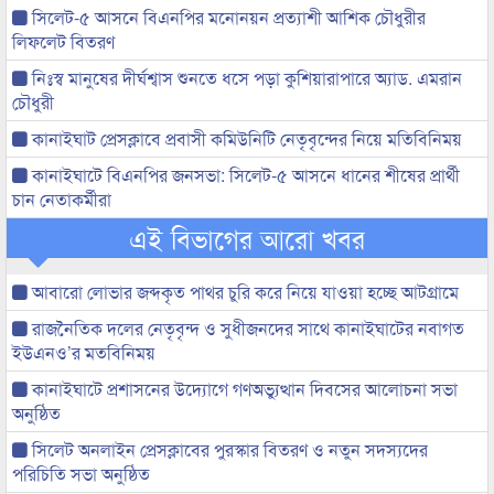
সিলেট-৫ আসনে বিএনপির মনোনয়ন প্রত্যাশী আশিক চৌধুরীর
লিফলেট বিতরণ
নিঃস্ব মানুষের দীর্ঘশ্বাস শুনতে ধসে পড়া কুশিয়ারাপারে অ্যাড. এমরান
চৌধুরী
কানাইঘাট প্রেসক্লাবে প্রবাসী কমিউনিটি নেতৃবৃন্দের নিয়ে মতিবিনিময়
কানাইঘাটে বিএনপির জনসভা: সিলেট-৫ আসনে ধানের শীষের প্রার্থী
চান নেতাকর্মীরা
এই বিভাগের আরো খবর
আবারো লোভার জব্দকৃত পাথর চুরি করে নিয়ে যাওয়া হচ্ছে আটগ্রামে
রাজনৈতিক দলের নেতৃবৃন্দ ও সুধীজনদের সাথে কানাইঘাটের নবাগত
ইউএনও’র মতবিনিময়
কানাইঘাটে প্রশাসনের উদ্যোগে গণঅভ্যুত্থান দিবসের আলোচনা সভা
অনুষ্ঠিত
সিলেট অনলাইন প্রেসক্লাবের পুরস্কার বিতরণ ও নতুন সদস্যদের
পরিচিতি সভা অনুষ্ঠিত