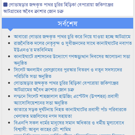
লোভাছড়ার জব্দকৃত পাথর চুরির হিড়িক! বেপরোয়া জকিগঞ্জের
আটগ্রামের অবৈধ ক্রাশার জোন চক্র
সর্বশেষ
আবারো লোভার জব্দকৃত পাথর চুরি করে নিয়ে যাওয়া হচ্ছে আটগ্রামে
রাজনৈতিক দলের নেতৃবৃন্দ ও সুধীজনদের সাথে কানাইঘাটের নবাগত
ইউএনও’র মতবিনিময়
কানাইঘাটে প্রশাসনের উদ্যোগে গণঅভ্যুত্থান দিবসের আলোচনা সভা
অনুষ্ঠিত
সিলেট অনলাইন প্রেসক্লাবের পুরস্কার বিতরণ ও নতুন সদস্যদের
পরিচিতি সভা অনুষ্ঠিত
লোভাছড়ার জব্দকৃত পাথর চুরির হিড়িক! বেপরোয়া জকিগঞ্জের
আটগ্রামের অবৈধ ক্রাশার জোন চক্র
লন্ডনে সিলেট শাহজালাল হাউজিং এস্টেটস (উপশহর) প্রবাসী
অ্যাসোসিয়েশনের সভা অনুষ্ঠিত
কাতারে সড়ক দুর্ঘটনায় নিহত কানাইঘাটের প্রবাসী পাঁচ পরিবারকে
খেলাফত মজলিসের নগদ সহায়তা
বিএনপি সকল ধর্মের মানুষের সমান অধিকার ও ধর্মীয় মুল্যবোধে
বিশ্বাসী: আবুল কাহের চৌ: শামিম