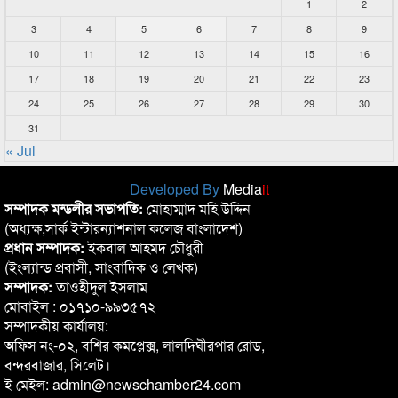
1
2
3
4
5
6
7
8
9
10
11
12
13
14
15
16
17
18
19
20
21
22
23
24
25
26
27
28
29
30
31
« Jul
Developed By
Media
it
সম্পাদক মন্ডলীর সভাপতি:
মোহাম্মাদ মহি উদ্দিন
(অধ্যক্ষ,সার্ক ইন্টারন্যাশনাল কলেজ বাংলাদেশ)
প্রধান সম্পাদক:
ইকবাল আহমদ চৌধুরী
(ইংল্যান্ড প্রবাসী, সাংবাদিক ও লেখক)
সম্পাদক:
তাওহীদুল ইসলাম
মোবাইল : ০১৭১০-৯৯৩৫৭২
সম্পাদকীয় কার্যালয়:
অফিস নং-০২, বশির কমপ্লেক্স, লালদিঘীরপার রোড,
বন্দরবাজার, সিলেট।
ই মেইল: admin@newschamber24.com