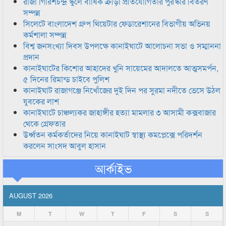
রাজা গিরিশচন্দ্র স্কুলে বার্ষিক ক্রীড়া প্রতিযোগিতার পুরস্কার বিতরণ
সম্পন্ন
সিলেটে বাংলাদেশ গ্রুপ থিয়েটার ফেডারেশানের বিভাগীয় অভিনয়
কর্মশালা সম্পন্ন
বিশ্ব জনসংখ্যা দিবস উপলক্ষে কানাইঘাটে আলোচনা সভা ও সম্মাননা
প্রদান
কানাইঘাটের কিশোর আহাদের খুনি সায়েমের আদালতে আত্মসমর্পন,
৫ দিনের রিমান্ড চাইবে পুলিশ
কানাইঘাট রাজাগঞ্জে নিখোঁজের দুই দিন পর সুরমা নদীতে ভেসে উঠল
যুবকের লাশ
কানাইঘাটে চাঞ্চল্যকর জাহাঙ্গীর হত্যা মামলার ৩ আসামী কক্সবাজার
থেকে গ্রেফতার
উর্ধ্বতন কর্মকর্তাদের নিয়ে কানাইঘাট স্বাস্থ্য কমপ্লেক্সে পরিদর্শন
করলেন সাংসদ আবুল হাসান
আর্কাইভ
AUGUST 2026
M
T
W
T
F
S
S