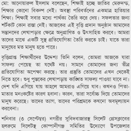
মো: আনোয়ারুল ইসলাম বলেছেন, শিক্ষাই হচ্ছে জাতির মেরুদন্ড,
শিক্ষার কোনো বিকল্প নেই। অবস্থা পরিবর্তনের একমাত্র হাতিয়ার
শিক্ষা। শিক্ষাই সবার মধ্যে পার্থক্য তৈরি করে দেয়। সফলতার জন্য
শর্টকাট কোন রাস্তা নেই। আজকের এই বৃত্তি প্রদান অনুষ্ঠান আমাদের
সন্তানদের লেখাপড়ার ক্ষেত্রে অনুপ্রাণিত ও উৎসাহিত করবে। আমরা
তাদের মাঝে একটি সুস্থ প্রতিযোগিতা তৈরি করতে চাই। যাতে তারা
মানুষের মত মানুষ হতে পারে।
বৃত্তিপ্রাপ্ত শিক্ষার্থীদের উদ্দেশ্য তিনি বলেন, তোমরা আজকে যারা
সাফল্য পেয়েছ তা যথেষ্ট নয়। সামনে তোমাদের জন্য তীব্র
প্রতিযোগিতা অপেক্ষা করছে। তার প্রস্তুতি তোমাদের এখন থেকেই
নিতে হবে। শুধু পুস্তকের লেখাপড়ায় কাঙ্খিত সাফল্য পাওয়া যাবে না।
দেশ যদি এগিয়ে যায় তাহলে আমরাও এগিয়ে যাব। কখনও পিতা-
মাতার মনঃকষ্টের কারণ হবানা। কারন, তারা সর্বোচ্চ দিয়ে তোমাদের
মানুষ করেছে। তাদের ত্যাগ, তাদের পরিশ্রমকে কখনো অবমূল্যায়ন
করবেনা।
শনিবার (৩ সেপ্টেম্বর) নগরীর সুবিদবাজারস্থ সিলেট প্রেসক্লাবের
হলরুমে সিলেটস্থ কোম্পানীগঞ্জ সমিতির উদ্যোগে উপজেলার