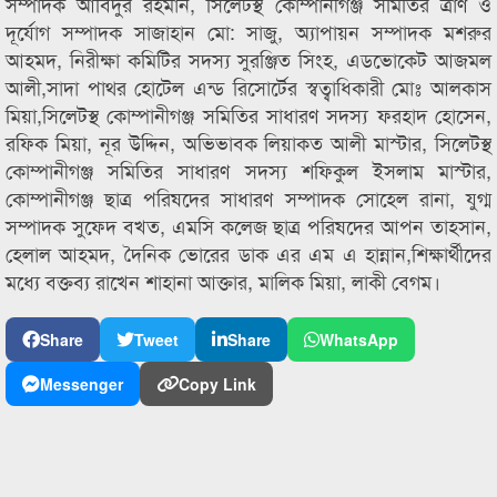
সম্পাদক আবিদুর রহমান, সিলেটস্থ কোম্পানীগঞ্জ সমিতির ত্রাণ ও
দূর্যোগ সম্পাদক সাজাহান মো: সাজু, অ্যাপায়ন সম্পাদক মশরুর
আহমদ, নিরীক্ষা কমিটির সদস্য সুরঞ্জিত সিংহ, এডভোকেট আজমল
আলী,সাদা পাথর হোটেল এন্ড রিসোর্টের স্বত্বাধিকারী মোঃ আলকাস
মিয়া,সিলেটস্থ কোম্পানীগঞ্জ সমিতির সাধারণ সদস্য ফরহাদ হোসেন,
রফিক মিয়া, নূর উদ্দিন, অভিভাবক লিয়াকত আলী মাস্টার, সিলেটস্থ
কোম্পানীগঞ্জ সমিতির সাধারণ সদস্য শফিকুল ইসলাম মাস্টার,
কোম্পানীগঞ্জ ছাত্র পরিষদের সাধারণ সম্পাদক সোহেল রানা, যুগ্ম
সম্পাদক সুফেদ বখত, এমসি কলেজ ছাত্র পরিষদের আপন তাহসান,
হেলাল আহমদ, দৈনিক ভোরের ডাক এর এম এ হান্নান,শিক্ষার্থীদের
মধ্যে বক্তব্য রাখেন শাহানা আক্তার, মালিক মিয়া, লাকী বেগম।
Share
Tweet
Share
WhatsApp
Messenger
Copy Link