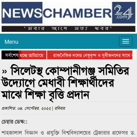
Menu
সর্বশেষ
 যাওয়া হচ্ছে আটগ্রামে
রাজনৈতিক দলের নেতৃবৃন্দ ও সুধীজনদের সাথে কান
গিতার পুরস্কার বিতরণ সম্পন্ন
সিলেটে বাংলাদেশ গ্রুপ থিয়েটার ফেডারেশানের বিভাগ
» সিলেটস্থ কোম্পানীগঞ্জ সমিতির
উদ্যোগে মেধাবী শিক্ষার্থীদের
মাঝে শিক্ষা বৃত্তি প্রদান
প্রকাশিত: ০৪. সেপ্টেম্বর. ২০২২ | রবিবার
চেম্বার ডেস্ক::
শাহজালাল বিজ্ঞান ও প্রযুক্তি বিশ্ববিদ্যালয়ের ট্রেজারার প্রফেসর ড.