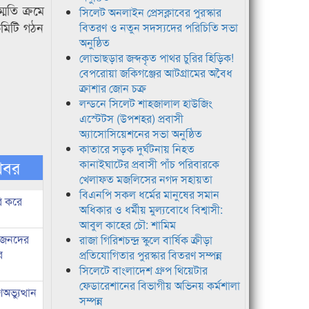
মতি ক্রমে
সিলেট অনলাইন প্রেসক্লাবের পুরস্কার
কমিটি গঠন
বিতরণ ও নতুন সদস্যদের পরিচিতি সভা
অনুষ্ঠিত
লোভাছড়ার জব্দকৃত পাথর চুরির হিড়িক!
বেপরোয়া জকিগঞ্জের আটগ্রামের অবৈধ
ক্রাশার জোন চক্র
লন্ডনে সিলেট শাহজালাল হাউজিং
এস্টেটস (উপশহর) প্রবাসী
অ্যাসোসিয়েশনের সভা অনুষ্ঠিত
কাতারে সড়ক দুর্ঘটনায় নিহত
খবর
কানাইঘাটের প্রবাসী পাঁচ পরিবারকে
খেলাফত মজলিসের নগদ সহায়তা
বিএনপি সকল ধর্মের মানুষের সমান
ি করে
অধিকার ও ধর্মীয় মুল্যবোধে বিশ্বাসী:
আবুল কাহের চৌ: শামিম
ধীজনদের
রাজা গিরিশচন্দ্র স্কুলে বার্ষিক ক্রীড়া
র
প্রতিযোগিতার পুরস্কার বিতরণ সম্পন্ন
সিলেটে বাংলাদেশ গ্রুপ থিয়েটার
ফেডারেশানের বিভাগীয় অভিনয় কর্মশালা
ভ্যুত্থান
সম্পন্ন