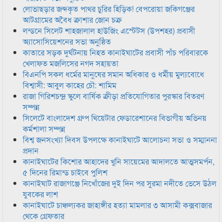
লোভাছড়ার জব্দকৃত পাথর চুরির হিড়িক! বেপরোয়া জকিগঞ্জের
আটগ্রামের অবৈধ ক্রাশার জোন চক্র
লন্ডনে সিলেট শাহজালাল হাউজিং এস্টেটস (উপশহর) প্রবাসী
অ্যাসোসিয়েশনের সভা অনুষ্ঠিত
কাতারে সড়ক দুর্ঘটনায় নিহত কানাইঘাটের প্রবাসী পাঁচ পরিবারকে
খেলাফত মজলিসের নগদ সহায়তা
বিএনপি সকল ধর্মের মানুষের সমান অধিকার ও ধর্মীয় মুল্যবোধে
বিশ্বাসী: আবুল কাহের চৌ: শামিম
রাজা গিরিশচন্দ্র স্কুলে বার্ষিক ক্রীড়া প্রতিযোগিতার পুরস্কার বিতরণ
সম্পন্ন
সিলেটে বাংলাদেশ গ্রুপ থিয়েটার ফেডারেশানের বিভাগীয় অভিনয়
কর্মশালা সম্পন্ন
বিশ্ব জনসংখ্যা দিবস উপলক্ষে কানাইঘাটে আলোচনা সভা ও সম্মাননা
প্রদান
কানাইঘাটের কিশোর আহাদের খুনি সায়েমের আদালতে আত্মসমর্পন,
৫ দিনের রিমান্ড চাইবে পুলিশ
কানাইঘাট রাজাগঞ্জে নিখোঁজের দুই দিন পর সুরমা নদীতে ভেসে উঠল
যুবকের লাশ
কানাইঘাটে চাঞ্চল্যকর জাহাঙ্গীর হত্যা মামলার ৩ আসামী কক্সবাজার
থেকে গ্রেফতার