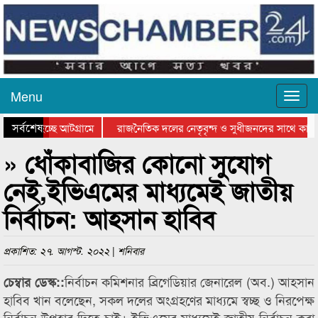
Menu
সর্বশেষ
যাওয়া হচ্ছে আটগ্রামে
রাজনৈতিক দলের নেতৃবৃন্দ ও সুধীজনদের সাথে কানা
িতার পুরস্কার বিতরণ সম্পন্ন
সিলেটে বাংলাদেশ গ্রুপ থিয়েটার ফেডারেশানের বিভাগী
» ধোঁকাবাজির কোনো সুযোগ
নেই,ইভিএমের মাধ্যমেই জাতীয়
নির্বাচন: আহসান হাবিব
প্রকাশিত: ২৭. আগস্ট. ২০২২ | শনিবার
নির্বাচন কমিশনার ব্রিগেডিয়ার জেনারেল (অব.) আহসান
চেম্বার ডেস্ক::
হাবিব খান বলেছেন, সকল দলের অংগ্রহণের মাধ্যমে স্বচ্ছ ও নিরপেক্ষ
নির্বাচন উপহার দিতে চাই। ইভিএমের মাধ্যমেই জাতীয় নির্বাচন করা