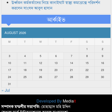
উর্ধ্বতন কর্মকর্তাদের নিয়ে কানাইঘাট স্বাস্থ্য কমপ্লেক্সে পরিদর্শন
করলেন সাংসদ আবুল হাসান
আর্কাইভ
AUGUST 2026
M
T
W
T
F
S
S
1
2
3
4
5
6
7
8
9
10
11
12
13
14
15
16
17
18
19
20
21
22
23
24
25
26
27
28
29
30
31
« Jul
Developed By
Media
it
সম্পাদক মন্ডলীর সভাপতি:
মোহাম্মাদ মহি উদ্দিন
(অধ্যক্ষ,সার্ক ইন্টারন্যাশনাল কলেজ বাংলাদেশ)