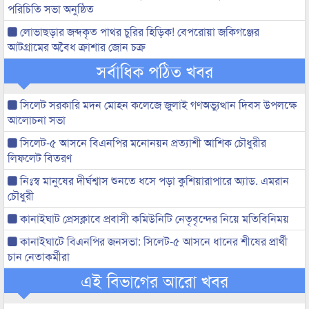
পরিচিতি সভা অনুষ্ঠিত
লোভাছড়ার জব্দকৃত পাথর চুরির হিড়িক! বেপরোয়া জকিগঞ্জের
আটগ্রামের অবৈধ ক্রাশার জোন চক্র
সর্বাধিক পঠিত খবর
সিলেট সরকারি মদন মোহন কলেজে জুলাই গণঅভ্যুত্থান দিবস উপলক্ষে
আলোচনা সভা
সিলেট-৫ আসনে বিএনপির মনোনয়ন প্রত্যাশী আশিক চৌধুরীর
লিফলেট বিতরণ
নিঃস্ব মানুষের দীর্ঘশ্বাস শুনতে ধসে পড়া কুশিয়ারাপারে অ্যাড. এমরান
চৌধুরী
কানাইঘাট প্রেসক্লাবে প্রবাসী কমিউনিটি নেতৃবৃন্দের নিয়ে মতিবিনিময়
কানাইঘাটে বিএনপির জনসভা: সিলেট-৫ আসনে ধানের শীষের প্রার্থী
চান নেতাকর্মীরা
এই বিভাগের আরো খবর