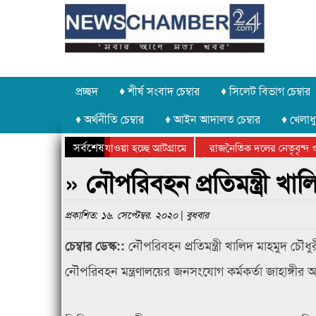
প্রচ্ছদ
♦ শীর্ষ সংবাদ চেম্বার
♦ সিলেট বিভাগ চেম্বার
♦ অর্থনীতি চেম্বার
♦ আইন আদালত চেম্বার
♦ খেলাধু
সর্বশেষ
 পাথর চুরি করে নিয়ে যাওয়া হচ্ছে আটগ্রামে
রাজনৈতিক দলের নেতৃবৃন্দ ও
ে বার্ষিক ক্রীড়া প্রতিযোগিতার পুরস্কার বিতরণ সম্পন্ন
সিলেটে বাংলাদেশ গ্রুপ থিয়
» নৌপরিবহন প্রতিমন্ত্রী খা
প্রকাশিত: ১৬. সেপ্টেম্বর. ২০২০ | বুধবার
নৌপরিবহন প্রতিমন্ত্রী খালিদ মাহমুদ চৌ
চেম্বার ডেস্ক::
নৌপরিবহন মন্ত্রণালয়ের জনসংযোগ কর্মকর্তা জাহাঙ্গীর