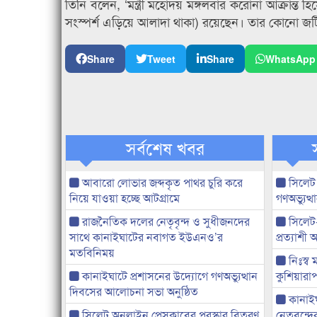
তিনি বলেন, ‘মন্ত্রী মহোদয় মঙ্গলবার করোনা আক্রান
সংস্পর্শ এড়িয়ে আলাদা থাকা) রয়েছেন। তার কোনো জট
Share
Tweet
Share
WhatsApp
সর্বশেষ খবর
আবারো লোভার জব্দকৃত পাথর চুরি করে
সিলেট
নিয়ে যাওয়া হচ্ছে আটগ্রামে
গণঅভ্যুত
রাজনৈতিক দলের নেতৃবৃন্দ ও সুধীজনদের
সিলেট
সাথে কানাইঘাটের নবাগত ইউএনও’র
প্রত্যাশ
মতবিনিময়
নিঃস্ব 
কানাইঘাটে প্রশাসনের উদ্যোগে গণঅভ্যুত্থান
কুশিয়ারাপ
দিবসের আলোচনা সভা অনুষ্ঠিত
কানাইঘা
সিলেট অনলাইন প্রেসক্লাবের পুরস্কার বিতরণ
নেতৃবৃন্দ