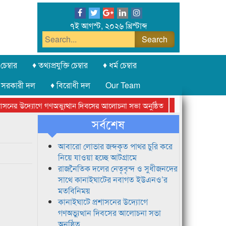
৭ই আগস্ট, ২০২৬ খ্রিস্টাব্দ
চেম্বার
♦ তথ্যপ্রযুক্তি চেম্বার
♦ ধর্ম চেম্বার
 সরকারী দল
♦ বিরোধী দল
Our Team
নের উদ্যোগে গণঅভ্যুত্থান দিবসের আলোচনা সভা অনুষ্ঠিত
সিলেট অনলাইন প্রেস
সর্বশেষ
আবারো লোভার জব্দকৃত পাথর চুরি করে
নিয়ে যাওয়া হচ্ছে আটগ্রামে
রাজনৈতিক দলের নেতৃবৃন্দ ও সুধীজনদের
সাথে কানাইঘাটের নবাগত ইউএনও’র
মতবিনিময়
কানাইঘাটে প্রশাসনের উদ্যোগে
গণঅভ্যুত্থান দিবসের আলোচনা সভা
অনুষ্ঠিত