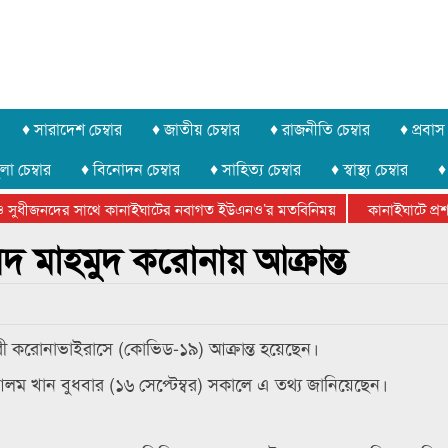
♦ সারাদেশ চেম্বার
♦ জাতীয় চেম্বার
♦ রাজনীতি চেম্বার
♦ প্রবাস 
লা চেম্বার
♦ বিনোদন চেম্বার
♦ সাহিত্য চেম্বার
♦ স্বাস্থ্য চেম্বার
♦
 সুধীজনদের সাথে কানাইঘাটের নবাগত ইউএনও’র মতবিনিময়
কানাইঘাটে প্রশাস
েটার ফেডারেশানের বিভাগীয় অভিনয় কর্মশালা সম্পন্ন
লিদ মাহমুদ করোনায় আক্রান্ত
ধুরী করোনাভাইরাসে (কোভিড-১৯) আক্রান্ত হয়েছেন।
 আলম খান বুধবার (১৬ সেপ্টেম্বর) সকালে এ তথ্য জানিয়েছেন।