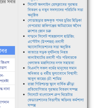
ারের সবার
সিলেট অনলাইন প্রেসক্লাবের পুরস্কার
বিতরণ ও নতুন সদস্যদের পরিচিতি সভা
অনুষ্ঠিত
লোভাছড়ার জব্দকৃত পাথর চুরির হিড়িক!
বেপরোয়া জকিগঞ্জের আটগ্রামের অবৈধ
ক্রাশার জোন চক্র
লন্ডনে সিলেট শাহজালাল হাউজিং
এস্টেটস (উপশহর) প্রবাসী
অ্যাসোসিয়েশনের সভা অনুষ্ঠিত
খবর
কাতারে সড়ক দুর্ঘটনায় নিহত
কানাইঘাটের প্রবাসী পাঁচ পরিবারকে
ই জিএস
খেলাফত মজলিসের নগদ সহায়তা
বিভাগ
বিএনপি সকল ধর্মের মানুষের সমান
অধিকার ও ধর্মীয় মুল্যবোধে বিশ্বাসী:
ান-
আবুল কাহের চৌ: শামিম
পদেষ্টা
রাজা গিরিশচন্দ্র স্কুলে বার্ষিক ক্রীড়া
ধে নানা
প্রতিযোগিতার পুরস্কার বিতরণ সম্পন্ন
সিলেটে বাংলাদেশ গ্রুপ থিয়েটার
ফেডারেশানের বিভাগীয় অভিনয় কর্মশালা
যোগদান
সম্পন্ন
া