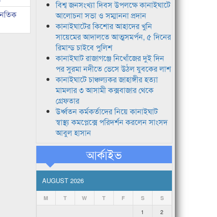
বিশ্ব জনসংখ্যা দিবস উপলক্ষে কানাইঘাটে
জনৈতিক
আলোচনা সভা ও সম্মাননা প্রদান
কানাইঘাটের কিশোর আহাদের খুনি
সায়েমের আদালতে আত্মসমর্পন, ৫ দিনের
রিমান্ড চাইবে পুলিশ
কানাইঘাট রাজাগঞ্জে নিখোঁজের দুই দিন
পর সুরমা নদীতে ভেসে উঠল যুবকের লাশ
কানাইঘাটে চাঞ্চল্যকর জাহাঙ্গীর হত্যা
মামলার ৩ আসামী কক্সবাজার থেকে
গ্রেফতার
উর্ধ্বতন কর্মকর্তাদের নিয়ে কানাইঘাট
স্বাস্থ্য কমপ্লেক্সে পরিদর্শন করলেন সাংসদ
আবুল হাসান
আর্কাইভ
AUGUST 2026
M
T
W
T
F
S
S
1
2