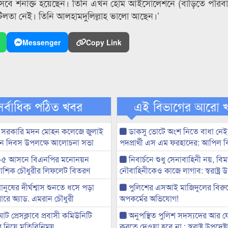
্ত হিসেবে শনাক্ত হয়েছেন। তিনি এখন হোম আইসোলেশনে (বাড়িতে পরিব
িলতা নেই। তিনি আলহামদুলিল্লাহ ভালো আছেন।’
Messenger
Copy Link
সর্বাধিক পঠিত খবর
এই বিভাগের আরো 
 সরকারি মদন মোহন কলেজে জুলাই
ডাকসু ভোটে অংশ নিতে বাধা নে
্থান দিবস উপলক্ষে আলোচনা সভা
পদপ্রার্থী এস এম ফরহাদের: আপিল 
-৫ আসনে বিএনপির মনোনয়ন
নিবার্চনে শুধু সেনাবাহিনী নয়, বিম
ী আশিক চৌধুরীর লিফলেট বিতরণ
নৌবাহিনীকেও কাজে লাগাব: স্বরাষ্ট্র উ
মানুষের দীর্ঘশ্বাস শুনতে ধসে পড়া
পুলিশের এসআই মাজিদুলের বিরুদ্
ারে অ্যাড. এমরান চৌধুরী
অপকর্মের অভিযোগ!
ট প্রেসক্লাবে প্রবাসী কমিউনিটি
অনুপস্থিত পুলিশ সদস্যদের আর 
ের নিয়ে মতিবিনিময়
করতে দেওয়া হবে না : স্বরাষ্ট্র উপদেষ্ট