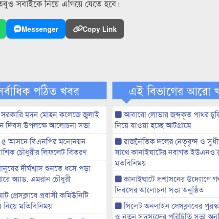
তবুও সবাইকে নিয়ে এগিয়ে যেতে হবে।
Messenger
Copy Link
সর্বাধিক পঠিত খবর
এই বিভাগের আরো 
 সরকারি মদন মোহন কলেজে জুলাই
আবারো লোভার জব্দকৃত পাথর চুর
্থান দিবস উপলক্ষে আলোচনা সভা
নিয়ে যাওয়া হচ্ছে আটগ্রামে
-৫ আসনে বিএনপির মনোনয়ন
রাজনৈতিক দলের নেতৃবৃন্দ ও সু
ী আশিক চৌধুরীর লিফলেট বিতরণ
সাথে কানাইঘাটের নবাগত ইউএনও’
মতবিনিময়
মানুষের দীর্ঘশ্বাস শুনতে ধসে পড়া
ারে অ্যাড. এমরান চৌধুরী
কানাইঘাটে প্রশাসনের উদ্যোগে গণঅ
দিবসের আলোচনা সভা অনুষ্ঠিত
ট প্রেসক্লাবে প্রবাসী কমিউনিটি
ের নিয়ে মতিবিনিময়
সিলেট অনলাইন প্রেসক্লাবের পুরস্
ও নতুন সদস্যদের পরিচিতি সভা অনুষ