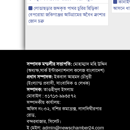
কানাই
লোভাছড়ার জব্দকৃত পাথর চুরির হিড়িক!
আসনে ধানে
বেপরোয়া জকিগঞ্জের আটগ্রামের অবৈধ ক্রাশার
জোন চক্র
সম্পাদক মন্ডলীর সভাপতি:
মোহাম্মাদ মহি উদ্দিন
(অধ্যক্ষ,সার্ক ইন্টারন্যাশনাল কলেজ বাংলাদেশ)
প্রধান সম্পাদক:
ইকবাল আহমদ চৌধুরী
(ইংল্যান্ড প্রবাসী, সাংবাদিক ও লেখক)
সম্পাদক:
তাওহীদুল ইসলাম
মোবাইল : ০১৭১০-৯৯৩৫৭২
সম্পাদকীয় কার্যালয়:
অফিস নং-০২, বশির কমপ্লেক্স, লালদিঘীরপার
রোড,
বন্দরবাজার, সিলেট।
ই মেইল: admin@newschamber24.com