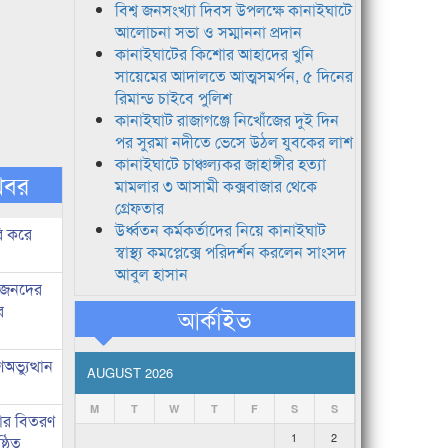
বিশ্ব জনসংখ্যা দিবস উপলক্ষে কানাইঘাটে
আলোচনা সভা ও সম্মাননা প্রদান
কানাইঘাটের কিশোর আহাদের খুনি
সায়েমের আদালতে আত্মসমর্পন, ৫ দিনের
রিমান্ড চাইবে পুলিশ
কানাইঘাট রাজাগঞ্জে নিখোঁজের দুই দিন
পর সুরমা নদীতে ভেসে উঠল যুবকের লাশ
কানাইঘাটে চাঞ্চল্যকর জাহাঙ্গীর হত্যা
খবর
মামলার ৩ আসামী কক্সবাজার থেকে
গ্রেফতার
উর্ধ্বতন কর্মকর্তাদের নিয়ে কানাইঘাট
ি করে
স্বাস্থ্য কমপ্লেক্সে পরিদর্শন করলেন সাংসদ
আবুল হাসান
ধীজনদের
র
আর্কাইভ
ভ্যুত্থান
AUGUST 2026
M
T
W
T
F
S
S
কার বিতরণ
1
2
্ঠিত