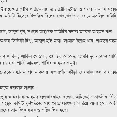
উবায়েদের যৌথ পরিচালনায় এভারগ্রীন ক্রীড়া ও সমাজ কল্যাণ সংস্থা
রধান অতিথি হিসেবে উপস্থিত ছিলেন ঝেরঝেরীপাড়া জামে মসজিদ কমিট
র, আব্দুন নুর, সংস্থার আহ্বায়ক কমিটির সদস্য তারেক আহমদ খান।
ম সিদ্দিকী টিপু, আব্দুল হাই মান্না, জামাল উল্লাহ খান, শামসুর রহ
ান শাকিল, শাকিল মোস্তফা, ওয়াছির আহমদ, তামজিদুর রহমান সামি
মান রায়হান, শাফী আহমদ, শাকিব আহমদ প্রমূখ।
েরকে সম্মাননা প্রদান করায় এভারগ্রীন ক্রীড়া ও সমাজ কল্যাণ সংস্
সকলকে ধন্যবাদ জানান।
 সংস্থার আহবায়ক আহমদ জুলকারনাইন বলেন, অচিরেই এভারগ্রীন ক্রী
ই সংস্থার কমিটি পুর্নগঠনের মাধ্যমে প্রাণচাঞ্চল্য ফিরিয়ে আনা হবে। 
রনের সামাজিক কর্মকাণ্ড পরিচালিত হবে।