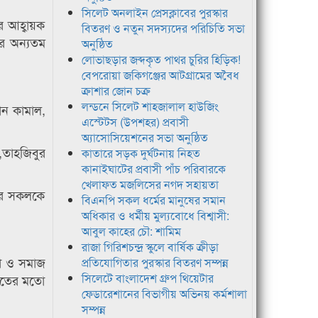
সিলেট অনলাইন প্রেসক্লাবের পুরস্কার
র আহ্বায়ক
বিতরণ ও নতুন সদস্যদের পরিচিতি সভা
ির অন্যতম
অনুষ্ঠিত
লোভাছড়ার জব্দকৃত পাথর চুরির হিড়িক!
বেপরোয়া জকিগঞ্জের আটগ্রামের অবৈধ
ক্রাশার জোন চক্র
লন্ডনে সিলেট শাহজালাল হাউজিং
মান কামাল,
এস্টেটস (উপশহর) প্রবাসী
অ্যাসোসিয়েশনের সভা অনুষ্ঠিত
,তাহজিবুর
কাতারে সড়ক দুর্ঘটনায় নিহত
কানাইঘাটের প্রবাসী পাঁচ পরিবারকে
খেলাফত মজলিসের নগদ সহায়তা
থার সকলকে
বিএনপি সকল ধর্মের মানুষের সমান
অধিকার ও ধর্মীয় মুল্যবোধে বিশ্বাসী:
আবুল কাহের চৌ: শামিম
রাজা গিরিশচন্দ্র স্কুলে বার্ষিক ক্রীড়া
ড়া ও সমাজ
প্রতিযোগিতার পুরস্কার বিতরণ সম্পন্ন
সিলেটে বাংলাদেশ গ্রুপ থিয়েটার
অতীতের মতো
ফেডারেশানের বিভাগীয় অভিনয় কর্মশালা
সম্পন্ন