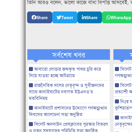
তিনি আরও বলেন, ভালো কাজে বাঁধা বিপত্তি আসবেই, 
Share
Tweet
Share
WhatsApp
সর্বশেষ খবর
আবারো লোভার জব্দকৃত পাথর চুরি করে
সিলেট
নিয়ে যাওয়া হচ্ছে আটগ্রামে
গণঅভ্যুত
রাজনৈতিক দলের নেতৃবৃন্দ ও সুধীজনদের
সিলেট
সাথে কানাইঘাটের নবাগত ইউএনও’র
প্রত্যাশ
মতবিনিময়
নিঃস্ব 
কানাইঘাটে প্রশাসনের উদ্যোগে গণঅভ্যুত্থান
কুশিয়ারাপ
দিবসের আলোচনা সভা অনুষ্ঠিত
কানাইঘা
সিলেট অনলাইন প্রেসক্লাবের পুরস্কার বিতরণ
নেতৃবৃন্দ
ও নতুন সদস্যদের পরিচিতি সভা অনুষ্ঠিত