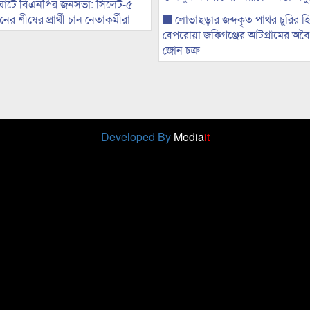
ঘাটে বিএনপির জনসভা: সিলেট-৫
র শীষের প্রার্থী চান নেতাকর্মীরা
লোভাছড়ার জব্দকৃত পাথর চুরির হ
বেপরোয়া জকিগঞ্জের আটগ্রামের অবৈধ
জোন চক্র
Developed By
Media
it