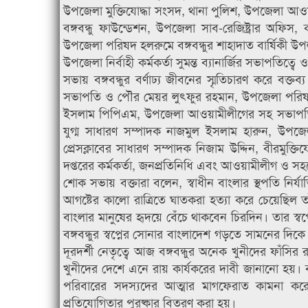
উপজেলা মুক্তিযোদ্ধা সংসদ, থানা পুলিশ, উপজেলা আওয়
বঙ্গবন্ধু ফাউন্ডেশন, উপজেলা সাব-রেজিষ্ট্রার অফি
উপজেলা পরিষদ হলরুমে বঙ্গবন্ধুর শাহাদাত বার্ষিকী
উপজেলা নির্বাহী কর্মকর্তা সুমন্ত ব্যানার্জির সভাপতিত
সভায় বঙ্গবন্ধুর বর্ণাঢ্য জীবনের স্মৃতিচারণ করে ব
সভাপতি ও পৌর মেয়র লুৎফুর রহমান, উপজেলা পরিষদে
ইসলাম পিপিএম, উপজেলা আওয়ামীলীগের সহ সভাপতি জা
যুগ্ম সাধারণ সম্পাদক নাজমুল ইসলাম হারুন, উপজেল
প্রেসক্লাবের সাধারণ সম্পাদক নিজাম উদ্দিন, বীরমুক্তিয
দপ্তরের কর্মকর্তা, জনপ্রতিনিধি এবং আওয়ামীলীগ ও সহ
শোক সভায় বক্তারা বলেন, স্বাধীন বাংলার স্থপতি নির্যাতি
আগষ্টের কালো রাত্রিতে ঘাতকরা হত্যা করে চেয়েছিল তাঁ
বাংলার মানুষের হৃদয়ে বেঁচে থাকবেন চিরদিন। তার স্বপ্
বঙ্গবন্ধুর স্বপ্নের সোনার বাংলাদেশ গড়তে সামনের দিকে 
দূরদর্শী নেতৃত্বে আজ বঙ্গবন্ধুর অনেক খুনীদের ফাঁসির 
খুনীদের দেশে এনে রায় কার্যকরের দাবী জানানো হয়। ব
পরিবারের সদস্যদের আত্মার মাগফেরাত কামনা করে
প্রতিযোগিতার পুরষ্কার বিতরণ করা হয়।