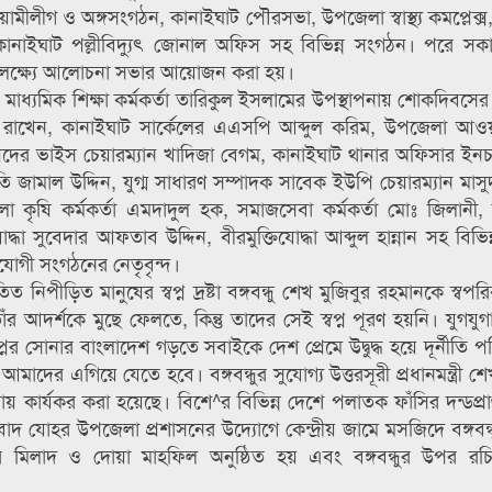
ামীলীগ ও অঙ্গসংগঠন, কানাইঘাট পৌরসভা, উপজেলা স্বাস্থ্য কমপ্লেক্
স, কানাইঘাট পল্লীবিদ্যুৎ জোনাল অফিস সহ বিভিন্ন সংগঠন। পরে স
 উপলক্ষ্যে আলোচনা সভার আয়োজন করা হয়।
্বে ও মাধ্যমিক শিক্ষা কর্মকর্তা তারিকুল ইসলামের উপস্থাপনায় শোকদিব
ক্তব্য রাখেন, কানাইঘাট সার্কেলের এএসপি আব্দুল করিম, উপজেলা আও
র ভাইস চেয়ারম্যান খাদিজা বেগম, কানাইঘাট থানার অফিসার ইনচা
মাল উদ্দিন, যুগ্ম সাধারণ সম্পাদক সাবেক ইউপি চেয়ারম্যান মা
া কৃষি কর্মকর্তা এমদাদুল হক, সমাজসেবা কর্মকর্তা মোঃ জিলানী,
োদ্ধা সুবেদার আফতাব উদ্দিন, বীরমুক্তিযোদ্ধা আব্দুল হান্নান সহ বিভি
যোগী সংগঠনের নেতৃবৃন্দ।
ত নিপীড়িত মানুষের স্বপ্ন দ্রষ্টা বঙ্গবন্ধু শেখ মুজিবুর রহমানকে স্বপ
র আদর্শকে মুছে ফেলতে, কিন্তু তাদের সেই স্বপ্ন পূরণ হয়নি। যুগযুগা
নের সোনার বাংলাদেশ গড়তে সবাইকে দেশ প্রেমে উদ্বুদ্ধ হয়ে দূর্নীতি 
আমাদের এগিয়ে যেতে হবে। বঙ্গবন্ধুর সুযোগ্য উত্তরসূরী প্রধানমন্ত্রী শ
রায় কার্যকর করা হয়েছে। বিশে^র বিভিন্ন দেশে পলাতক ফাঁসির দন্ডপ্রাপ্
াদ যোহর উপজেলা প্রশাসনের উদ্যোগে কেন্দ্রীয় জামে মসজিদে বঙ্গবন্
 মিলাদ ও দোয়া মাহফিল অনুষ্ঠিত হয় এবং বঙ্গবন্ধুর উপর রচিত