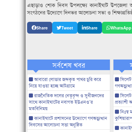
এছাড়াও শোক দিবস উপলক্ষ্যে কানাইঘাট উপজেলা 
সংগঠনের উদ্যোগে দিনভর আলোচনা সভা ও শিক্ষাপ্রতিষ্ঠ
Share
Tweet
Share
WhatsApp
সর্বশেষ খবর
আবারো লোভার জব্দকৃত পাথর চুরি করে
সিলেট
নিয়ে যাওয়া হচ্ছে আটগ্রামে
গণঅভ্যুত
রাজনৈতিক দলের নেতৃবৃন্দ ও সুধীজনদের
সিলেট
সাথে কানাইঘাটের নবাগত ইউএনও’র
প্রত্যাশ
মতবিনিময়
নিঃস্ব 
কানাইঘাটে প্রশাসনের উদ্যোগে গণঅভ্যুত্থান
কুশিয়ারাপ
দিবসের আলোচনা সভা অনুষ্ঠিত
কানাইঘা