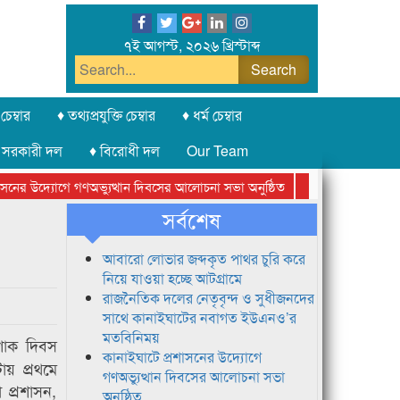
৭ই আগস্ট, ২০২৬ খ্রিস্টাব্দ
চেম্বার
♦ তথ্যপ্রযুক্তি চেম্বার
♦ ধর্ম চেম্বার
 সরকারী দল
♦ বিরোধী দল
Our Team
ের উদ্যোগে গণঅভ্যুত্থান দিবসের আলোচনা সভা অনুষ্ঠিত
সিলেট অনলাইন প্রেসক
সর্বশেষ
আবারো লোভার জব্দকৃত পাথর চুরি করে
নিয়ে যাওয়া হচ্ছে আটগ্রামে
রাজনৈতিক দলের নেতৃবৃন্দ ও সুধীজনদের
সাথে কানাইঘাটের নবাগত ইউএনও’র
মতবিনিময়
শোক দিবস
কানাইঘাটে প্রশাসনের উদ্যোগে
য় প্রথমে
গণঅভ্যুত্থান দিবসের আলোচনা সভা
া প্রশাসন,
অনুষ্ঠিত