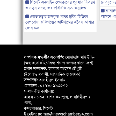
সিলেট অনলাইন প্রেসক্লাবের পুরস্কার বিতরণ
নেতৃবৃন্দ
ও নতুন সদস্যদের পরিচিতি সভা অনুষ্ঠিত
কানাই
লোভাছড়ার জব্দকৃত পাথর চুরির হিড়িক!
আসনে ধানে
বেপরোয়া জকিগঞ্জের আটগ্রামের অবৈধ ক্রাশার
জোন চক্র
সম্পাদক মন্ডলীর সভাপতি:
মোহাম্মাদ মহি উদ্দিন
(অধ্যক্ষ,সার্ক ইন্টারন্যাশনাল কলেজ বাংলাদেশ)
প্রধান সম্পাদক:
ইকবাল আহমদ চৌধুরী
(ইংল্যান্ড প্রবাসী, সাংবাদিক ও লেখক)
সম্পাদক:
তাওহীদুল ইসলাম
মোবাইল : ০১৭১০-৯৯৩৫৭২
সম্পাদকীয় কার্যালয়:
অফিস নং-০২, বশির কমপ্লেক্স, লালদিঘীরপার
রোড,
বন্দরবাজার, সিলেট।
ই মেইল: admin@newschamber24.com