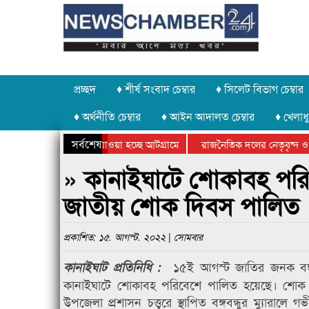
প্রচ্ছদ
♦ শীর্ষ সংবাদ চেম্বার
♦ সিলেট বিভাগ চেম্বার
♦ অর্থনীতি চেম্বার
♦ আইন আদালত চেম্বার
♦ খেলাধু
সর্বশেষ
পাথর চুরি করে নিয়ে যাওয়া হচ্ছে আটগ্রামে
রাজনৈতিক দলের নেতৃবৃন্দ ও 
বার্ষিক ক্রীড়া প্রতিযোগিতার পুরস্কার বিতরণ সম্পন্ন
সিলেটে বাংলাদেশ গ্রুপ থিয়েট
» কানাইঘাটে শোকাবহ পরিবে
জাতীয় শোক দিবস পালিত
প্রকাশিত: ১৫. আগস্ট. ২০২২ | সোমবার
১৫ই আগস্ট জাতির জনক বঙ্গ
কানাইঘাট প্রতিনিধি :
কানাইঘাটে শোকাবহ পরিবেশে পালিত হয়েছে। শোক দ
উপজেলা প্রশাসন চত্ত্বরে স্থাপিত বঙ্গবন্ধুর ম্যুারা