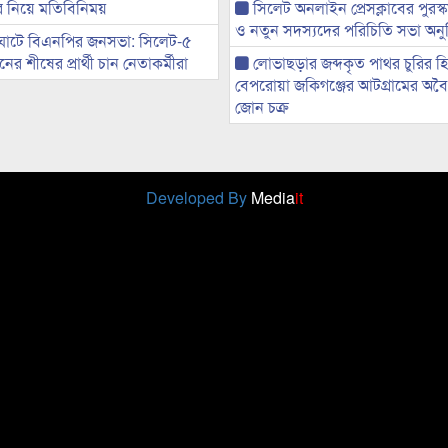
ের নিয়ে মতিবিনিময়
সিলেট অনলাইন প্রেসক্লাবের পুরস্
ও নতুন সদস্যদের পরিচিতি সভা অনুষ
ঘাটে বিএনপির জনসভা: সিলেট-৫
র শীষের প্রার্থী চান নেতাকর্মীরা
লোভাছড়ার জব্দকৃত পাথর চুরির হ
বেপরোয়া জকিগঞ্জের আটগ্রামের অবৈধ
জোন চক্র
Developed By
Media
it