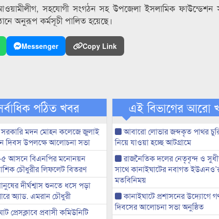
আওয়ামীলীগ, সহযোগী সংগঠন সহ উপজেলা ইসলামিক ফাউন্ডেশন সহ
ানে অনুরূপ কর্মসূচী পালিত হয়েছে।
Messenger
Copy Link
সর্বাধিক পঠিত খবর
এই বিভাগের আরো 
 সরকারি মদন মোহন কলেজে জুলাই
আবারো লোভার জব্দকৃত পাথর চুর
্থান দিবস উপলক্ষে আলোচনা সভা
নিয়ে যাওয়া হচ্ছে আটগ্রামে
-৫ আসনে বিএনপির মনোনয়ন
রাজনৈতিক দলের নেতৃবৃন্দ ও সু
ী আশিক চৌধুরীর লিফলেট বিতরণ
সাথে কানাইঘাটের নবাগত ইউএনও’
মতবিনিময়
মানুষের দীর্ঘশ্বাস শুনতে ধসে পড়া
ারে অ্যাড. এমরান চৌধুরী
কানাইঘাটে প্রশাসনের উদ্যোগে গণঅ
দিবসের আলোচনা সভা অনুষ্ঠিত
ট প্রেসক্লাবে প্রবাসী কমিউনিটি