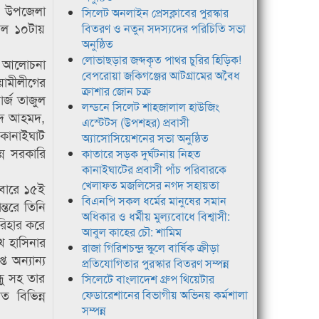
স, উপজেলা
সিলেট অনলাইন প্রেসক্লাবের পুরস্কার
কাল ১০টায়
বিতরণ ও নতুন সদস্যদের পরিচিতি সভা
অনুষ্ঠিত
লোভাছড়ার জব্দকৃত পাথর চুরির হিড়িক!
সের আলোচনা
বেপরোয়া জকিগঞ্জের আটগ্রামের অবৈধ
য়ামীলীগের
ক্রাশার জোন চক্র
র্জ তাজুল
লন্ডনে সিলেট শাহজালাল হাউজিং
সুদ আহমদ,
এস্টেটস (উপশহর) প্রবাসী
 কানাইঘাট
অ্যাসোসিয়েশনের সভা অনুষ্ঠিত
ন্ন সরকারি
কাতারে সড়ক দুর্ঘটনায় নিহত
কানাইঘাটের প্রবাসী পাঁচ পরিবারকে
খেলাফত মজলিসের নগদ সহায়তা
রিবারে ১৫ই
বিএনপি সকল ধর্মের মানুষের সমান
ন্তরে তিনি
অধিকার ও ধর্মীয় মুল্যবোধে বিশ্বাসী:
পরিহার করে
আবুল কাহের চৌ: শামিম
েখ হাসিনার
রাজা গিরিশচন্দ্র স্কুলে বার্ষিক ক্রীড়া
ত অন্যান্য
প্রতিযোগিতার পুরস্কার বিতরণ সম্পন্ন
ধু সহ তার
সিলেটে বাংলাদেশ গ্রুপ থিয়েটার
 বিভিন্ন
ফেডারেশানের বিভাগীয় অভিনয় কর্মশালা
সম্পন্ন