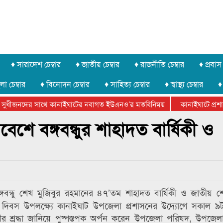
♦ সারাদেশ চেম্বার
♦ জাতীয় চেম্বার
♦ রাজনীতি চেম্বার
♦ প্রবাস 
লা চেম্বার
♦ বিনোদন চেম্বার
♦ সাহিত্য চেম্বার
♦ স্বাস্থ্য চেম্বার
♦
সুধীজনদের সাথে কানাইঘাটের নবাগত ইউএনও’র মতবিনিময়
কানাইঘাটে প্রশাসন
ার ফেডারেশানের বিভাগীয় অভিনয় কর্মশালা সম্পন্ন
শে বঙ্গবন্ধুর শাহাদত বার্ষিকী ও
বন্ধু শেখ মুজিবুর রহমানের ৪৭’তম শাহাদত বার্ষিকী ও জাতীয় 
িবস উপলক্ষ্যে কানাইঘাট উপজেলা প্রশাসনের উদ্যোগে সকাল ৯টা
লে গভীর শ্রদ্ধা জানিয়ে পুষ্পস্তপক অর্পন করেন উপজেলা পরিষদ, উপজেল