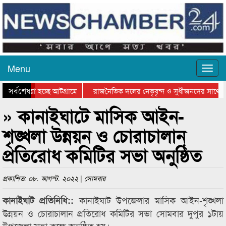
Menu
সর্বশেষ
ে যাওয়া হচ্ছে আটগ্রামে
রাজনৈতিক দলের নেতৃবৃন্দ ও সুধীজনদের সাথে ক
যোগিতার পুরস্কার বিতরণ সম্পন্ন
সিলেটে বাংলাদেশ গ্রুপ থিয়েটার ফেডারেশানের বিভ
» কানাইঘাটে মাসিক আইন-
শৃঙ্খলা উন্নয়ন ও চোরাচালান
প্রতিরোধ কমিটির সভা অনুষ্ঠিত
প্রকাশিত: ০৮. আগস্ট. ২০২২ | সোমবার
কানাইঘাট উপজেলার মাসিক আইন-শৃঙ্খলা
কানাইঘাট প্রতিনিধি::
উন্নয়ন ও চোরাচালান প্রতিরোধ কমিটির সভা সোমবার দুপুর ১টায়
উপজেলা সভা কক্ষে অনুষ্ঠিত হয়।