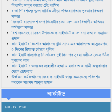
বিশ্বাসী: আবুল কাহের চৌ: শামিম
রাজা গিরিশচন্দ্র স্কুলে বার্ষিক ক্রীড়া প্রতিযোগিতার পুরস্কার বিতরণ
সম্পন্ন
সিলেটে বাংলাদেশ গ্রুপ থিয়েটার ফেডারেশানের বিভাগীয় অভিনয়
কর্মশালা সম্পন্ন
বিশ্ব জনসংখ্যা দিবস উপলক্ষে কানাইঘাটে আলোচনা সভা ও সম্মাননা
প্রদান
কানাইঘাটের কিশোর আহাদের খুনি সায়েমের আদালতে আত্মসমর্পন,
৫ দিনের রিমান্ড চাইবে পুলিশ
কানাইঘাট রাজাগঞ্জে নিখোঁজের দুই দিন পর সুরমা নদীতে ভেসে উঠল
যুবকের লাশ
কানাইঘাটে চাঞ্চল্যকর জাহাঙ্গীর হত্যা মামলার ৩ আসামী কক্সবাজার
থেকে গ্রেফতার
উর্ধ্বতন কর্মকর্তাদের নিয়ে কানাইঘাট স্বাস্থ্য কমপ্লেক্সে পরিদর্শন
করলেন সাংসদ আবুল হাসান
আর্কাইভ
AUGUST 2026