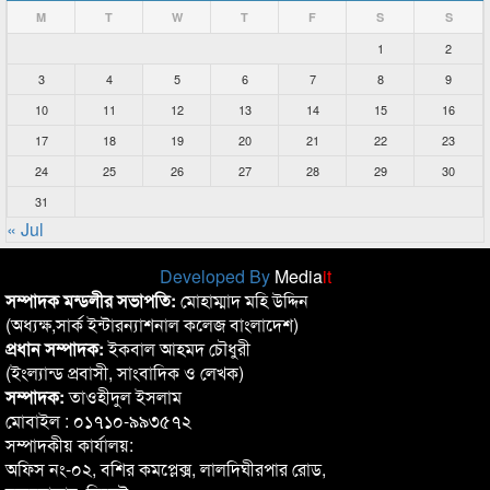
M
T
W
T
F
S
S
1
2
3
4
5
6
7
8
9
10
11
12
13
14
15
16
17
18
19
20
21
22
23
24
25
26
27
28
29
30
31
« Jul
Developed By
Media
it
সম্পাদক মন্ডলীর সভাপতি:
মোহাম্মাদ মহি উদ্দিন
(অধ্যক্ষ,সার্ক ইন্টারন্যাশনাল কলেজ বাংলাদেশ)
প্রধান সম্পাদক:
ইকবাল আহমদ চৌধুরী
(ইংল্যান্ড প্রবাসী, সাংবাদিক ও লেখক)
সম্পাদক:
তাওহীদুল ইসলাম
মোবাইল : ০১৭১০-৯৯৩৫৭২
সম্পাদকীয় কার্যালয়:
অফিস নং-০২, বশির কমপ্লেক্স, লালদিঘীরপার রোড,