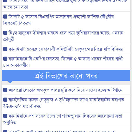
সিলেট সরকারি মদন মোহন কলেজে জুলাই গণঅভ্যুত্থান দিবস উপলক্ষে
আলোচনা সভা
সিলেট-৫ আসনে বিএনপির মনোনয়ন প্রত্যাশী আশিক চৌধুরীর
লিফলেট বিতরণ
নিঃস্ব মানুষের দীর্ঘশ্বাস শুনতে ধসে পড়া কুশিয়ারাপারে অ্যাড. এমরান
চৌধুরী
কানাইঘাট প্রেসক্লাবে প্রবাসী কমিউনিটি নেতৃবৃন্দের নিয়ে মতিবিনিময়
কানাইঘাটে বিএনপির জনসভা: সিলেট-৫ আসনে ধানের শীষের প্রার্থী
চান নেতাকর্মীরা
এই বিভাগের আরো খবর
আবারো লোভার জব্দকৃত পাথর চুরি করে নিয়ে যাওয়া হচ্ছে আটগ্রামে
রাজনৈতিক দলের নেতৃবৃন্দ ও সুধীজনদের সাথে কানাইঘাটের নবাগত
ইউএনও’র মতবিনিময়
কানাইঘাটে প্রশাসনের উদ্যোগে গণঅভ্যুত্থান দিবসের আলোচনা সভা
অনুষ্ঠিত
সিলেট অনলাইন প্রেসক্লাবের পুরস্কার বিতরণ ও নতুন সদস্যদের