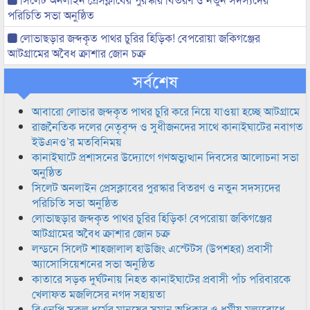
পরিচিতি সভা অনুষ্ঠিত
লোভাছড়ার জব্দকৃত পাথর চুরির হিড়িক! বেপরোয়া জকিগঞ্জের
আটগ্রামের অবৈধ ক্রাশার জোন চক্র
সর্বশেষ
আবারো লোভার জব্দকৃত পাথর চুরি করে নিয়ে যাওয়া হচ্ছে আটগ্রামে
রাজনৈতিক দলের নেতৃবৃন্দ ও সুধীজনদের সাথে কানাইঘাটের নবাগত
ইউএনও’র মতবিনিময়
কানাইঘাটে প্রশাসনের উদ্যোগে গণঅভ্যুত্থান দিবসের আলোচনা সভা
অনুষ্ঠিত
সিলেট অনলাইন প্রেসক্লাবের পুরস্কার বিতরণ ও নতুন সদস্যদের
পরিচিতি সভা অনুষ্ঠিত
লোভাছড়ার জব্দকৃত পাথর চুরির হিড়িক! বেপরোয়া জকিগঞ্জের
আটগ্রামের অবৈধ ক্রাশার জোন চক্র
লন্ডনে সিলেট শাহজালাল হাউজিং এস্টেটস (উপশহর) প্রবাসী
অ্যাসোসিয়েশনের সভা অনুষ্ঠিত
কাতারে সড়ক দুর্ঘটনায় নিহত কানাইঘাটের প্রবাসী পাঁচ পরিবারকে
খেলাফত মজলিসের নগদ সহায়তা
বিএনপি সকল ধর্মের মানুষের সমান অধিকার ও ধর্মীয় মুল্যবোধে