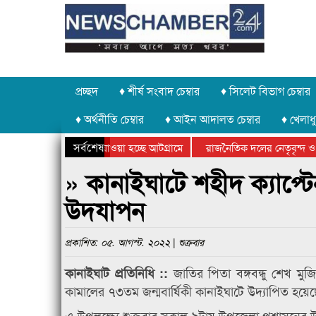
প্রচ্ছদ
♦ শীর্ষ সংবাদ চেম্বার
♦ সিলেট বিভাগ চেম্বার
♦ অর্থনীতি চেম্বার
♦ আইন আদালত চেম্বার
♦ খেলাধু
সর্বশেষ
পাথর চুরি করে নিয়ে যাওয়া হচ্ছে আটগ্রামে
রাজনৈতিক দলের নেতৃবৃন্দ ও 
বার্ষিক ক্রীড়া প্রতিযোগিতার পুরস্কার বিতরণ সম্পন্ন
সিলেটে বাংলাদেশ গ্রুপ থিয়েট
» কানাইঘাটে শহীদ ক্যাপ্ট
উদযাপন
প্রকাশিত: ০৫. আগস্ট. ২০২২ | শুক্রবার
জাতির পিতা বঙ্গবন্ধু শেখ মুজি
কানাইঘাট প্রতিনিধি ::
কামালের ৭৩তম জন্মবার্ষিকী কানাইঘাটে উদ্যাপিত হয়ে
এ উপলক্ষ্যে শুক্রবার সকাল ৯টায় উপজেলা প্রশাসনের উদ্য