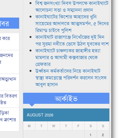
বিশ্ব জনসংখ্যা দিবস উপলক্ষে কানাইঘাটে
আলোচনা সভা ও সম্মাননা প্রদান
কানাইঘাটের কিশোর আহাদের খুনি
খবর
সায়েমের আদালতে আত্মসমর্পন, ৫ দিনের
রিমান্ড চাইবে পুলিশ
কানাইঘাট রাজাগঞ্জে নিখোঁজের দুই দিন
ি করে
পর সুরমা নদীতে ভেসে উঠল যুবকের লাশ
কানাইঘাটে চাঞ্চল্যকর জাহাঙ্গীর হত্যা
ধীজনদের
মামলার ৩ আসামী কক্সবাজার থেকে
র
গ্রেফতার
উর্ধ্বতন কর্মকর্তাদের নিয়ে কানাইঘাট
স্বাস্থ্য কমপ্লেক্সে পরিদর্শন করলেন সাংসদ
ভ্যুত্থান
আবুল হাসান
কার বিতরণ
আর্কাইভ
্ঠিত
িড়িক!
AUGUST 2026
 ক্রাশার
M
T
W
T
F
S
S
1
2