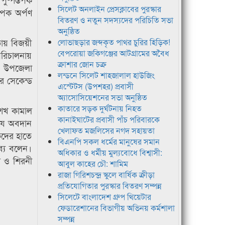
সিলেট অনলাইন প্রেসক্লাবের পুরস্কার
্তপক অর্পণ
বিতরণ ও নতুন সদস্যদের পরিচিতি সভা
অনুষ্ঠিত
তায় বিজয়ী
লোভাছড়ার জব্দকৃত পাথর চুরির হিড়িক!
বেপরোয়া জকিগঞ্জের আটগ্রামের অবৈধ
 পরিচালনায়
ক্রাশার জোন চক্র
ক, উপজেলা
লন্ডনে সিলেট শাহজালাল হাউজিং
র সেকেন্ড
এস্টেটস (উপশহর) প্রবাসী
অ্যাসোসিয়েশনের সভা অনুষ্ঠিত
কাতারে সড়ক দুর্ঘটনায় নিহত
 শেখ কামাল
কানাইঘাটের প্রবাসী পাঁচ পরিবারকে
 যে অবদান
খেলাফত মজলিসের নগদ সহায়তা
কদের হাতে
বিএনপি সকল ধর্মের মানুষের সমান
্যে বলেন।
অধিকার ও ধর্মীয় মুল্যবোধে বিশ্বাসী:
ল ও শিরনী
আবুল কাহের চৌ: শামিম
রাজা গিরিশচন্দ্র স্কুলে বার্ষিক ক্রীড়া
প্রতিযোগিতার পুরস্কার বিতরণ সম্পন্ন
সিলেটে বাংলাদেশ গ্রুপ থিয়েটার
ফেডারেশানের বিভাগীয় অভিনয় কর্মশালা
সম্পন্ন