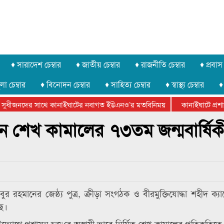
♦ সারাদেশ চেম্বার
♦ জাতীয় চেম্বার
♦ রাজনীতি চেম্বার
♦ প্রবাস 
লা চেম্বার
♦ বিনোদন চেম্বার
♦ সাহিত্য চেম্বার
♦ স্বাস্থ্য চেম্বার
♦
সুধীজনদের সাথে কানাইঘাটের নবাগত ইউএনও’র মতবিনিময়
কানাইঘাটে প্রশাসন
ার ফেডারেশানের বিভাগীয় অভিনয় কর্মশালা সম্পন্ন
েন শেখ কামালের ৭৩তম জন্মবার্ষিক
বুর রহমানের জেষ্ঠ্য পুত্র, ক্রীড়া সংগঠক ও বীরমুক্তিযোদ্ধা শহীদ ক্য
ছে।
োগে প্রশাসন চত্ত¡রে অস্থায়ী ভাবে নির্মিত শেখ কামালের প্রতিকৃতিতে 