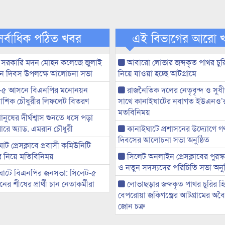
সর্বাধিক পঠিত খবর
এই বিভাগের আরো 
 সরকারি মদন মোহন কলেজে জুলাই
আবারো লোভার জব্দকৃত পাথর চুর
্থান দিবস উপলক্ষে আলোচনা সভা
নিয়ে যাওয়া হচ্ছে আটগ্রামে
-৫ আসনে বিএনপির মনোনয়ন
রাজনৈতিক দলের নেতৃবৃন্দ ও সু
ী আশিক চৌধুরীর লিফলেট বিতরণ
সাথে কানাইঘাটের নবাগত ইউএনও’
মতবিনিময়
মানুষের দীর্ঘশ্বাস শুনতে ধসে পড়া
ারে অ্যাড. এমরান চৌধুরী
কানাইঘাটে প্রশাসনের উদ্যোগে গণঅ
দিবসের আলোচনা সভা অনুষ্ঠিত
ট প্রেসক্লাবে প্রবাসী কমিউনিটি
ের নিয়ে মতিবিনিময়
সিলেট অনলাইন প্রেসক্লাবের পুরস্
ও নতুন সদস্যদের পরিচিতি সভা অনুষ
ঘাটে বিএনপির জনসভা: সিলেট-৫
র শীষের প্রার্থী চান নেতাকর্মীরা
লোভাছড়ার জব্দকৃত পাথর চুরির হ
বেপরোয়া জকিগঞ্জের আটগ্রামের অবৈধ
জোন চক্র