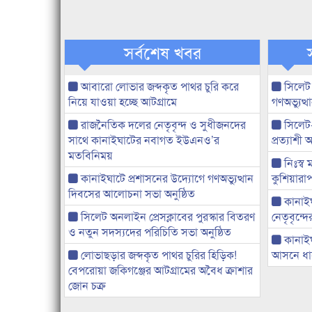
সর্বশেষ খবর
আবারো লোভার জব্দকৃত পাথর চুরি করে
সিলেট
নিয়ে যাওয়া হচ্ছে আটগ্রামে
গণঅভ্যুত
রাজনৈতিক দলের নেতৃবৃন্দ ও সুধীজনদের
সিলেট
সাথে কানাইঘাটের নবাগত ইউএনও’র
প্রত্যাশ
মতবিনিময়
নিঃস্ব 
কানাইঘাটে প্রশাসনের উদ্যোগে গণঅভ্যুত্থান
কুশিয়ারাপ
দিবসের আলোচনা সভা অনুষ্ঠিত
কানাইঘা
সিলেট অনলাইন প্রেসক্লাবের পুরস্কার বিতরণ
নেতৃবৃন্দ
ও নতুন সদস্যদের পরিচিতি সভা অনুষ্ঠিত
কানাই
লোভাছড়ার জব্দকৃত পাথর চুরির হিড়িক!
আসনে ধানে
বেপরোয়া জকিগঞ্জের আটগ্রামের অবৈধ ক্রাশার
জোন চক্র