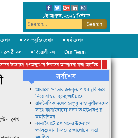
৮ই আগস্ট, ২০২৬ খ্রিস্টাব্দ
চেম্বার
♦ তথ্যপ্রযুক্তি চেম্বার
♦ ধর্ম চেম্বার
 সরকারী দল
♦ বিরোধী দল
Our Team
ের উদ্যোগে গণঅভ্যুত্থান দিবসের আলোচনা সভা অনুষ্ঠিত
সিলেট অনলাইন প্রেসক
সর্বশেষ
ী
আবারো লোভার জব্দকৃত পাথর চুরি করে
নিয়ে যাওয়া হচ্ছে আটগ্রামে
রাজনৈতিক দলের নেতৃবৃন্দ ও সুধীজনদের
সাথে কানাইঘাটের নবাগত ইউএনও’র
মতবিনিময়
াপ্টেন শেখ
কানাইঘাটে প্রশাসনের উদ্যোগে
গণঅভ্যুত্থান দিবসের আলোচনা সভা
অনুষ্ঠিত
পুষ্পস্তপক