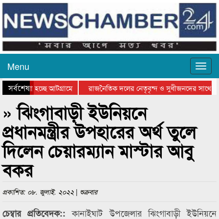
Menu
সর্বশেষ
ে যাওয়া হচ্ছে আটগ্রামে
রাজনৈতিক দলের নেতৃবৃন্দ ও সুধীজনদের সাথে ক
যোগিতার পুরস্কার বিতরণ সম্পন্ন
সিলেটে বাংলাদেশ গ্রুপ থিয়েটার ফেডারেশানের বিভ
» ঝিংগাবাড়ী ইউনিয়নে
প্রধানমন্ত্রীর উপহারের অর্থ তুলে
দিলেন চেয়ারম্যান মাস্টার আবু
বকর
প্রকাশিত: ০৮. জুলাই. ২০২২ | শুক্রবার
কানাইঘাট উপজেলার ঝিংগাবাড়ী ইউনিয়নে
চেম্বার
প্রতিবেদক::