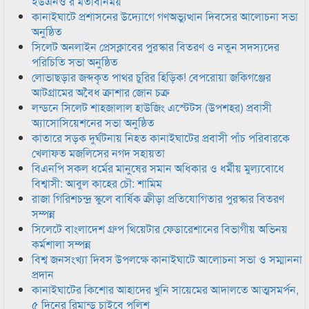
ইউএনও’র মতবিনিময়
কানাইঘাটে প্রশাসনের উদ্যোগে গণঅভ্যুত্থান দিবসের আলোচনা সভা
অনুষ্ঠিত
সিলেট অনলাইন প্রেসক্লাবের পুরস্কার বিতরণ ও নতুন সদস্যদের
পরিচিতি সভা অনুষ্ঠিত
লোভাছড়ার জব্দকৃত পাথর চুরির হিড়িক! বেপরোয়া জকিগঞ্জের
আটগ্রামের অবৈধ ক্রাশার জোন চক্র
লন্ডনে সিলেট শাহজালাল হাউজিং এস্টেটস (উপশহর) প্রবাসী
অ্যাসোসিয়েশনের সভা অনুষ্ঠিত
কাতারে সড়ক দুর্ঘটনায় নিহত কানাইঘাটের প্রবাসী পাঁচ পরিবারকে
খেলাফত মজলিসের নগদ সহায়তা
বিএনপি সকল ধর্মের মানুষের সমান অধিকার ও ধর্মীয় মুল্যবোধে
বিশ্বাসী: আবুল কাহের চৌ: শামিম
রাজা গিরিশচন্দ্র স্কুলে বার্ষিক ক্রীড়া প্রতিযোগিতার পুরস্কার বিতরণ
সম্পন্ন
সিলেটে বাংলাদেশ গ্রুপ থিয়েটার ফেডারেশানের বিভাগীয় অভিনয়
কর্মশালা সম্পন্ন
বিশ্ব জনসংখ্যা দিবস উপলক্ষে কানাইঘাটে আলোচনা সভা ও সম্মাননা
প্রদান
কানাইঘাটের কিশোর আহাদের খুনি সায়েমের আদালতে আত্মসমর্পন,
৫ দিনের রিমান্ড চাইবে পুলিশ