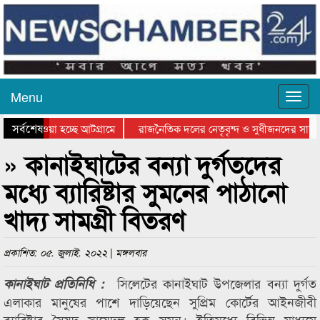
Menu
সর্বশেষ
িয়ে যাওয়া হচ্ছে আটগ্রামে
রাজনৈতিক দলের নেতৃবৃন্দ ও সুধীজনদের সাথে
তিযোগিতার পুরস্কার বিতরণ সম্পন্ন
সিলেটে বাংলাদেশ গ্রুপ থিয়েটার ফেডারেশানের ব
» কানাইঘাটের বন্যা দুর্গতদের
মধ্যে ব্যারিষ্টার সুমনের পাঠানো
খাদ্য সামগ্রী বিতরণ
প্রকাশিত: ০৫. জুলাই. ২০২২ | মঙ্গলবার
সিলেটের কানাইঘাট উপজেলার বন্যা দুর্গত
কানাইঘাট প্রতিনিধি :
এলাকার মানুষের পাশে দাড়িয়েছেন সুপ্রিম কোর্টের আইনজীবী
ব্যারিষ্টার সৈয়দ সায়েদুল হক সুমন। ইতিমধ্যে বিভিন্ন মাধ্যমে