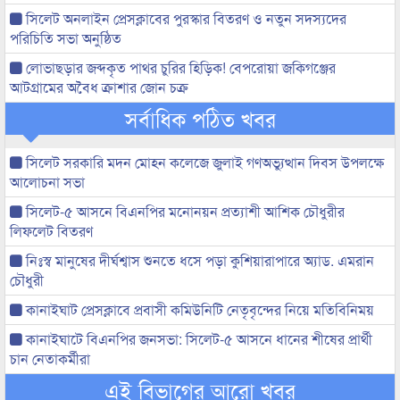
সিলেট অনলাইন প্রেসক্লাবের পুরস্কার বিতরণ ও নতুন সদস্যদের
পরিচিতি সভা অনুষ্ঠিত
লোভাছড়ার জব্দকৃত পাথর চুরির হিড়িক! বেপরোয়া জকিগঞ্জের
আটগ্রামের অবৈধ ক্রাশার জোন চক্র
সর্বাধিক পঠিত খবর
সিলেট সরকারি মদন মোহন কলেজে জুলাই গণঅভ্যুত্থান দিবস উপলক্ষে
আলোচনা সভা
সিলেট-৫ আসনে বিএনপির মনোনয়ন প্রত্যাশী আশিক চৌধুরীর
লিফলেট বিতরণ
নিঃস্ব মানুষের দীর্ঘশ্বাস শুনতে ধসে পড়া কুশিয়ারাপারে অ্যাড. এমরান
চৌধুরী
কানাইঘাট প্রেসক্লাবে প্রবাসী কমিউনিটি নেতৃবৃন্দের নিয়ে মতিবিনিময়
কানাইঘাটে বিএনপির জনসভা: সিলেট-৫ আসনে ধানের শীষের প্রার্থী
চান নেতাকর্মীরা
এই বিভাগের আরো খবর