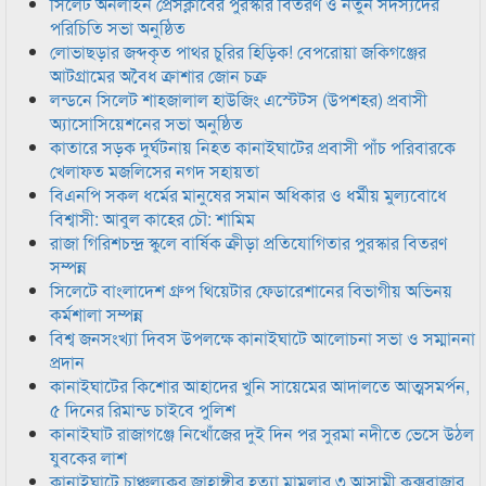
সিলেট অনলাইন প্রেসক্লাবের পুরস্কার বিতরণ ও নতুন সদস্যদের
পরিচিতি সভা অনুষ্ঠিত
লোভাছড়ার জব্দকৃত পাথর চুরির হিড়িক! বেপরোয়া জকিগঞ্জের
আটগ্রামের অবৈধ ক্রাশার জোন চক্র
লন্ডনে সিলেট শাহজালাল হাউজিং এস্টেটস (উপশহর) প্রবাসী
অ্যাসোসিয়েশনের সভা অনুষ্ঠিত
কাতারে সড়ক দুর্ঘটনায় নিহত কানাইঘাটের প্রবাসী পাঁচ পরিবারকে
খেলাফত মজলিসের নগদ সহায়তা
বিএনপি সকল ধর্মের মানুষের সমান অধিকার ও ধর্মীয় মুল্যবোধে
বিশ্বাসী: আবুল কাহের চৌ: শামিম
রাজা গিরিশচন্দ্র স্কুলে বার্ষিক ক্রীড়া প্রতিযোগিতার পুরস্কার বিতরণ
সম্পন্ন
সিলেটে বাংলাদেশ গ্রুপ থিয়েটার ফেডারেশানের বিভাগীয় অভিনয়
কর্মশালা সম্পন্ন
বিশ্ব জনসংখ্যা দিবস উপলক্ষে কানাইঘাটে আলোচনা সভা ও সম্মাননা
প্রদান
কানাইঘাটের কিশোর আহাদের খুনি সায়েমের আদালতে আত্মসমর্পন,
৫ দিনের রিমান্ড চাইবে পুলিশ
কানাইঘাট রাজাগঞ্জে নিখোঁজের দুই দিন পর সুরমা নদীতে ভেসে উঠল
যুবকের লাশ
কানাইঘাটে চাঞ্চল্যকর জাহাঙ্গীর হত্যা মামলার ৩ আসামী কক্সবাজার