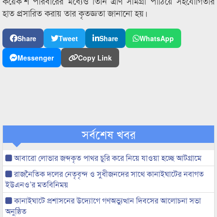
কয়েক’শ পরিবারের মধ্যেও তিনি ত্রাণ সামগ্রী পাঠিয়ে সহযোগিতার
হাত প্রসারিত করায় তার কৃতজ্ঞতা জানানো হয়।
Share
Tweet
Share
WhatsApp
Messenger
Copy Link
সর্বশেষ খবর
আবারো লোভার জব্দকৃত পাথর চুরি করে নিয়ে যাওয়া হচ্ছে আটগ্রামে
রাজনৈতিক দলের নেতৃবৃন্দ ও সুধীজনদের সাথে কানাইঘাটের নবাগত
ইউএনও’র মতবিনিময়
কানাইঘাটে প্রশাসনের উদ্যোগে গণঅভ্যুত্থান দিবসের আলোচনা সভা
অনুষ্ঠিত