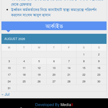
থেকে গ্রেফতার
উর্ধ্বতন কর্মকর্তাদের নিয়ে কানাইঘাট স্বাস্থ্য কমপ্লেক্সে পরিদর্শন
করলেন সাংসদ আবুল হাসান
আর্কাইভ
AUGUST 2026
M
T
W
T
F
S
S
1
2
3
4
5
6
7
8
9
10
11
12
13
14
15
16
17
18
19
20
21
22
23
24
25
26
27
28
29
30
31
« Jul
Developed By
Media
it