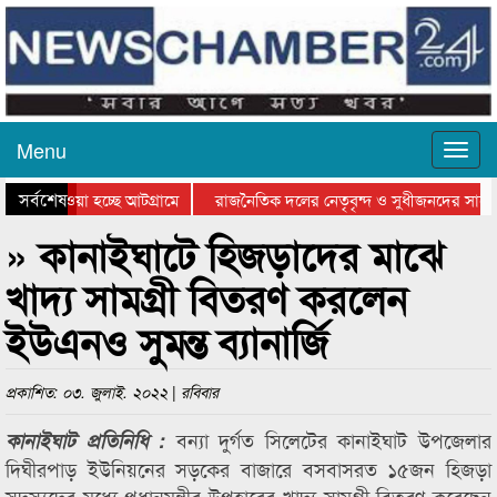
Menu
সর্বশেষ
িয়ে যাওয়া হচ্ছে আটগ্রামে
রাজনৈতিক দলের নেতৃবৃন্দ ও সুধীজনদের সাথে
তিযোগিতার পুরস্কার বিতরণ সম্পন্ন
সিলেটে বাংলাদেশ গ্রুপ থিয়েটার ফেডারেশানের ব
» কানাইঘাটে হিজড়াদের মাঝে
খাদ্য সামগ্রী বিতরণ করলেন
ইউএনও সুমন্ত ব্যানার্জি
প্রকাশিত: ০৩. জুলাই. ২০২২ | রবিবার
বন্যা দুর্গত সিলেটের কানাইঘাট উপজেলার
কানাইঘাট প্রতিনিধি :
দিঘীরপাড় ইউনিয়নের সড়কের বাজারে বসবাসরত ১৫জন হিজড়া
সদস্যদের মধ্যে প্রধানমন্ত্রীর উপহারের খাদ্য সামগ্রী বিতরণ করেছেন