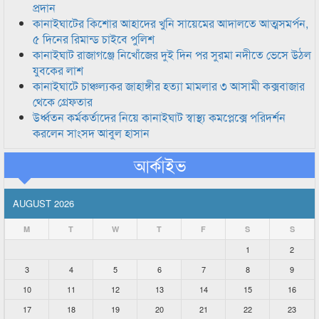
প্রদান
কানাইঘাটের কিশোর আহাদের খুনি সায়েমের আদালতে আত্মসমর্পন,
৫ দিনের রিমান্ড চাইবে পুলিশ
কানাইঘাট রাজাগঞ্জে নিখোঁজের দুই দিন পর সুরমা নদীতে ভেসে উঠল
যুবকের লাশ
কানাইঘাটে চাঞ্চল্যকর জাহাঙ্গীর হত্যা মামলার ৩ আসামী কক্সবাজার
থেকে গ্রেফতার
উর্ধ্বতন কর্মকর্তাদের নিয়ে কানাইঘাট স্বাস্থ্য কমপ্লেক্সে পরিদর্শন
করলেন সাংসদ আবুল হাসান
আর্কাইভ
AUGUST 2026
M
T
W
T
F
S
S
1
2
3
4
5
6
7
8
9
10
11
12
13
14
15
16
17
18
19
20
21
22
23