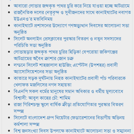
আবারো লোভার জব্দকৃত পাথর চুরি করে নিয়ে যাওয়া হচ্ছে আটগ্রামে
রাজনৈতিক দলের নেতৃবৃন্দ ও সুধীজনদের সাথে কানাইঘাটের নবাগত
ইউএনও’র মতবিনিময়
কানাইঘাটে প্রশাসনের উদ্যোগে গণঅভ্যুত্থান দিবসের আলোচনা সভা
অনুষ্ঠিত
সিলেট অনলাইন প্রেসক্লাবের পুরস্কার বিতরণ ও নতুন সদস্যদের
পরিচিতি সভা অনুষ্ঠিত
লোভাছড়ার জব্দকৃত পাথর চুরির হিড়িক! বেপরোয়া জকিগঞ্জের
আটগ্রামের অবৈধ ক্রাশার জোন চক্র
লন্ডনে সিলেট শাহজালাল হাউজিং এস্টেটস (উপশহর) প্রবাসী
অ্যাসোসিয়েশনের সভা অনুষ্ঠিত
কাতারে সড়ক দুর্ঘটনায় নিহত কানাইঘাটের প্রবাসী পাঁচ পরিবারকে
খেলাফত মজলিসের নগদ সহায়তা
বিএনপি সকল ধর্মের মানুষের সমান অধিকার ও ধর্মীয় মুল্যবোধে
বিশ্বাসী: আবুল কাহের চৌ: শামিম
রাজা গিরিশচন্দ্র স্কুলে বার্ষিক ক্রীড়া প্রতিযোগিতার পুরস্কার বিতরণ
সম্পন্ন
সিলেটে বাংলাদেশ গ্রুপ থিয়েটার ফেডারেশানের বিভাগীয় অভিনয়
কর্মশালা সম্পন্ন
বিশ্ব জনসংখ্যা দিবস উপলক্ষে কানাইঘাটে আলোচনা সভা ও সম্মাননা