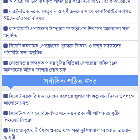
আবারো লোভার জব্দকৃত পাথর চুরি করে নিয়ে যাওয়া হচ্ছে আটগ্রামে
রাজনৈতিক দলের নেতৃবৃন্দ ও সুধীজনদের সাথে কানাইঘাটের নবাগত
ইউএনও’র মতবিনিময়
কানাইঘাটে প্রশাসনের উদ্যোগে গণঅভ্যুত্থান দিবসের আলোচনা সভা
অনুষ্ঠিত
সিলেট অনলাইন প্রেসক্লাবের পুরস্কার বিতরণ ও নতুন সদস্যদের
পরিচিতি সভা অনুষ্ঠিত
লোভাছড়ার জব্দকৃত পাথর চুরির হিড়িক! বেপরোয়া জকিগঞ্জের
আটগ্রামের অবৈধ ক্রাশার জোন চক্র
সর্বাধিক পঠিত খবর
সিলেট সরকারি মদন মোহন কলেজে জুলাই গণঅভ্যুত্থান দিবস উপলক্ষে
আলোচনা সভা
সিলেট-৫ আসনে বিএনপির মনোনয়ন প্রত্যাশী আশিক চৌধুরীর
লিফলেট বিতরণ
নিঃস্ব মানুষের দীর্ঘশ্বাস শুনতে ধসে পড়া কুশিয়ারাপারে অ্যাড. এমরান
চৌধুরী