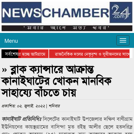
Menu
সর্বশেষ
য়ে যাওয়া হচ্ছে আটগ্রামে
রাজনৈতিক দলের নেতৃবৃন্দ ও সুধীজনদের সাথে ক
যোগিতার পুরস্কার বিতরণ সম্পন্ন
সিলেটে বাংলাদেশ গ্রুপ থিয়েটার ফেডারেশানের বি
» ব্লাক ক্যান্সারে আক্রান্ত
কানাইঘাটের খোকন মানবিক
সাহায্যে বাঁচতে চায়
প্রকাশিত: ০২. জুলাই. ২০২২ | শনিবার
সিলেটের কানাইঘাট উপজেলার দক্ষিণ বাণীগ্রাম
কানাইঘাট প্রতিনিধিঃ
ইউনিয়নের কায়স্থগ্রামের বাসিন্দা মৃত রইছ আলীর ছেলে হতদরিদ্র
মোঃ খোকন আহমদ (২৫) মারাত্মক ব্লাড ক্যান্সারে আক্রান্ত হয়ে