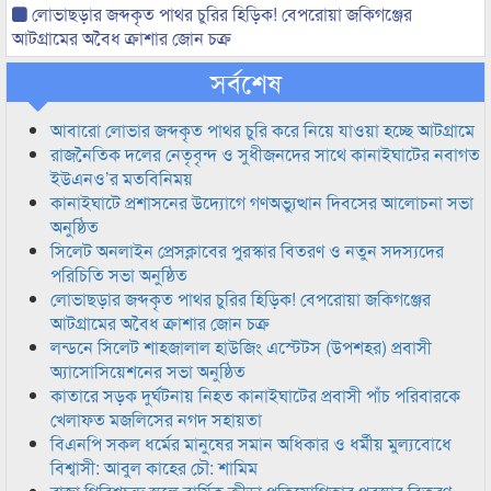
লোভাছড়ার জব্দকৃত পাথর চুরির হিড়িক! বেপরোয়া জকিগঞ্জের
আটগ্রামের অবৈধ ক্রাশার জোন চক্র
সর্বশেষ
আবারো লোভার জব্দকৃত পাথর চুরি করে নিয়ে যাওয়া হচ্ছে আটগ্রামে
রাজনৈতিক দলের নেতৃবৃন্দ ও সুধীজনদের সাথে কানাইঘাটের নবাগত
ইউএনও’র মতবিনিময়
কানাইঘাটে প্রশাসনের উদ্যোগে গণঅভ্যুত্থান দিবসের আলোচনা সভা
অনুষ্ঠিত
সিলেট অনলাইন প্রেসক্লাবের পুরস্কার বিতরণ ও নতুন সদস্যদের
পরিচিতি সভা অনুষ্ঠিত
লোভাছড়ার জব্দকৃত পাথর চুরির হিড়িক! বেপরোয়া জকিগঞ্জের
আটগ্রামের অবৈধ ক্রাশার জোন চক্র
লন্ডনে সিলেট শাহজালাল হাউজিং এস্টেটস (উপশহর) প্রবাসী
অ্যাসোসিয়েশনের সভা অনুষ্ঠিত
কাতারে সড়ক দুর্ঘটনায় নিহত কানাইঘাটের প্রবাসী পাঁচ পরিবারকে
খেলাফত মজলিসের নগদ সহায়তা
বিএনপি সকল ধর্মের মানুষের সমান অধিকার ও ধর্মীয় মুল্যবোধে
বিশ্বাসী: আবুল কাহের চৌ: শামিম