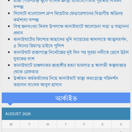
রাজা গিরিশচন্দ্র স্কুলে বার্ষিক ক্রীড়া প্রতিযোগিতার পুরস্কার বিতরণ
সম্পন্ন
সিলেটে বাংলাদেশ গ্রুপ থিয়েটার ফেডারেশানের বিভাগীয় অভিনয়
কর্মশালা সম্পন্ন
বিশ্ব জনসংখ্যা দিবস উপলক্ষে কানাইঘাটে আলোচনা সভা ও সম্মাননা
প্রদান
কানাইঘাটের কিশোর আহাদের খুনি সায়েমের আদালতে আত্মসমর্পন,
৫ দিনের রিমান্ড চাইবে পুলিশ
কানাইঘাট রাজাগঞ্জে নিখোঁজের দুই দিন পর সুরমা নদীতে ভেসে উঠল
যুবকের লাশ
কানাইঘাটে চাঞ্চল্যকর জাহাঙ্গীর হত্যা মামলার ৩ আসামী কক্সবাজার
থেকে গ্রেফতার
উর্ধ্বতন কর্মকর্তাদের নিয়ে কানাইঘাট স্বাস্থ্য কমপ্লেক্সে পরিদর্শন
করলেন সাংসদ আবুল হাসান
আর্কাইভ
AUGUST 2026
M
T
W
T
F
S
S