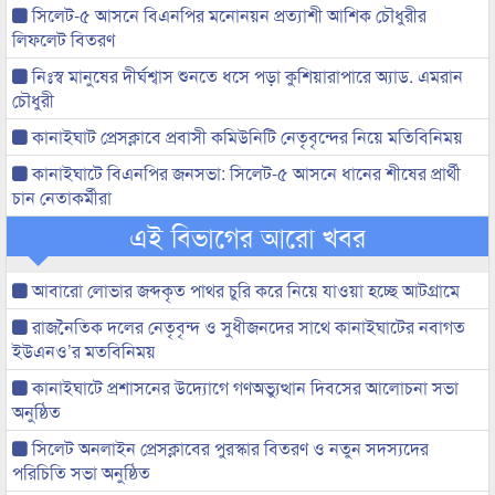
সিলেট-৫ আসনে বিএনপির মনোনয়ন প্রত্যাশী আশিক চৌধুরীর
লিফলেট বিতরণ
নিঃস্ব মানুষের দীর্ঘশ্বাস শুনতে ধসে পড়া কুশিয়ারাপারে অ্যাড. এমরান
চৌধুরী
কানাইঘাট প্রেসক্লাবে প্রবাসী কমিউনিটি নেতৃবৃন্দের নিয়ে মতিবিনিময়
কানাইঘাটে বিএনপির জনসভা: সিলেট-৫ আসনে ধানের শীষের প্রার্থী
চান নেতাকর্মীরা
এই বিভাগের আরো খবর
আবারো লোভার জব্দকৃত পাথর চুরি করে নিয়ে যাওয়া হচ্ছে আটগ্রামে
রাজনৈতিক দলের নেতৃবৃন্দ ও সুধীজনদের সাথে কানাইঘাটের নবাগত
ইউএনও’র মতবিনিময়
কানাইঘাটে প্রশাসনের উদ্যোগে গণঅভ্যুত্থান দিবসের আলোচনা সভা
অনুষ্ঠিত
সিলেট অনলাইন প্রেসক্লাবের পুরস্কার বিতরণ ও নতুন সদস্যদের
পরিচিতি সভা অনুষ্ঠিত