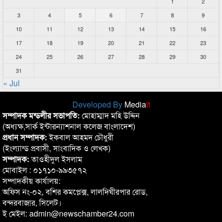
1
2
3
4
5
6
7
8
9
10
11
12
13
14
15
16
17
18
19
20
21
22
23
24
25
26
27
28
29
30
31
« Jul
Developed By
Media
it
সম্পাদক মন্ডলীর সভাপতি:
মোহাম্মাদ মহি উদ্দিন
(অধ্যক্ষ,সার্ক ইন্টারন্যাশনাল কলেজ বাংলাদেশ)
প্রধান সম্পাদক:
ইকবাল আহমদ চৌধুরী
(ইংল্যান্ড প্রবাসী, সাংবাদিক ও লেখক)
সম্পাদক:
তাওহীদুল ইসলাম
মোবাইল : ০১৭১০-৯৯৩৫৭২
সম্পাদকীয় কার্যালয়:
অফিস নং-০২, বশির কমপ্লেক্স, লালদিঘীরপার রোড,
বন্দরবাজার, সিলেট।
ই মেইল: admin@newschamber24.com