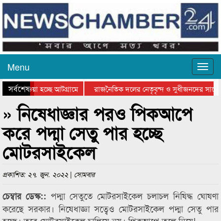
Menu
সর্বশেষ
িয়ে যাওয়া হচ্ছে আটগ্রামে
রাজনৈতিক দলের নেতৃবৃন্দ ও সুধীজনদের সাথে 
তিযোগিতার পুরস্কার বিতরণ সম্পন্ন
সিলেটে বাংলাদেশ গ্রুপ থিয়েটার ফেডারেশানের ব
» নিষেধাজ্ঞার পরও পিকআপে
করে পদ্মা সেতু পার হচ্ছে
মোটরসাইকেল
প্রকাশিত: ২৭. জুন. ২০২২ | সোমবার
পদ্মা সেতুতে মোটরসাইকেল চলাচল নিষিদ্ধ ঘোষণা
চেম্বার ডেস্ক::
করেছে সরকার। নিষেধাজ্ঞা সত্বেও মোটরসাইকেল পদ্মা সেতু পার
হচ্ছে। তবে মোটরসাইকেল চালিয়ে নয়। পিকআপে তুলে নিয়ে!