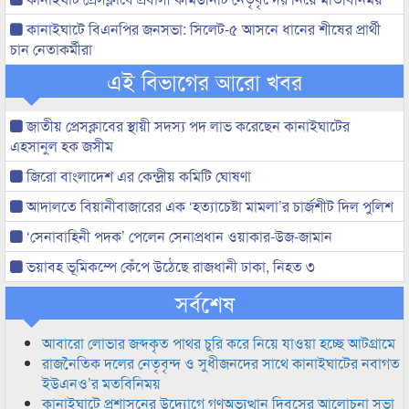
কানাইঘাটে বিএনপির জনসভা: সিলেট-৫ আসনে ধানের শীষের প্রার্থী
চান নেতাকর্মীরা
এই বিভাগের আরো খবর
জাতীয় প্রেসক্লাবের স্থায়ী সদস্য পদ লাভ করেছেন কানাইঘাটের
এহসানুল হক জসীম
জিরো বাংলাদেশ এর কেন্দ্রীয় কমিটি ঘোষণা
আদালতে বিয়ানীবাজারের এক ‘হত্যাচেষ্টা মামলা’র চার্জশীট দিল পুলিশ
‘সেনাবাহিনী পদক’ পেলেন সেনাপ্রধান ওয়াকার-উজ-জামান
ভয়াবহ ভূমিকম্পে কেঁপে উঠেছে রাজধানী ঢাকা, নিহত ৩
সর্বশেষ
আবারো লোভার জব্দকৃত পাথর চুরি করে নিয়ে যাওয়া হচ্ছে আটগ্রামে
রাজনৈতিক দলের নেতৃবৃন্দ ও সুধীজনদের সাথে কানাইঘাটের নবাগত
ইউএনও’র মতবিনিময়
কানাইঘাটে প্রশাসনের উদ্যোগে গণঅভ্যুত্থান দিবসের আলোচনা সভা