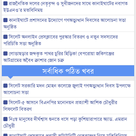
রাজনৈতিক দলের নেতৃবৃন্দ ও সুধীজনদের সাথে কানাইঘাটের নবাগত
ইউএনও’র মতবিনিময়
কানাইঘাটে প্রশাসনের উদ্যোগে গণঅভ্যুত্থান দিবসের আলোচনা সভা
অনুষ্ঠিত
সিলেট অনলাইন প্রেসক্লাবের পুরস্কার বিতরণ ও নতুন সদস্যদের
পরিচিতি সভা অনুষ্ঠিত
লোভাছড়ার জব্দকৃত পাথর চুরির হিড়িক! বেপরোয়া জকিগঞ্জের
আটগ্রামের অবৈধ ক্রাশার জোন চক্র
সর্বাধিক পঠিত খবর
সিলেট সরকারি মদন মোহন কলেজে জুলাই গণঅভ্যুত্থান দিবস উপলক্ষে
আলোচনা সভা
সিলেট-৫ আসনে বিএনপির মনোনয়ন প্রত্যাশী আশিক চৌধুরীর
লিফলেট বিতরণ
নিঃস্ব মানুষের দীর্ঘশ্বাস শুনতে ধসে পড়া কুশিয়ারাপারে অ্যাড. এমরান
চৌধুরী
কানাইঘাট প্রেসক্লাবে প্রবাসী কমিউনিটি নেতৃবৃন্দের নিয়ে মতিবিনিময়