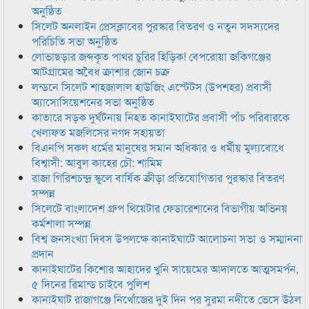
অনুষ্ঠিত
সিলেট অনলাইন প্রেসক্লাবের পুরস্কার বিতরণ ও নতুন সদস্যদের
পরিচিতি সভা অনুষ্ঠিত
লোভাছড়ার জব্দকৃত পাথর চুরির হিড়িক! বেপরোয়া জকিগঞ্জের
আটগ্রামের অবৈধ ক্রাশার জোন চক্র
লন্ডনে সিলেট শাহজালাল হাউজিং এস্টেটস (উপশহর) প্রবাসী
অ্যাসোসিয়েশনের সভা অনুষ্ঠিত
কাতারে সড়ক দুর্ঘটনায় নিহত কানাইঘাটের প্রবাসী পাঁচ পরিবারকে
খেলাফত মজলিসের নগদ সহায়তা
বিএনপি সকল ধর্মের মানুষের সমান অধিকার ও ধর্মীয় মুল্যবোধে
বিশ্বাসী: আবুল কাহের চৌ: শামিম
রাজা গিরিশচন্দ্র স্কুলে বার্ষিক ক্রীড়া প্রতিযোগিতার পুরস্কার বিতরণ
সম্পন্ন
সিলেটে বাংলাদেশ গ্রুপ থিয়েটার ফেডারেশানের বিভাগীয় অভিনয়
কর্মশালা সম্পন্ন
বিশ্ব জনসংখ্যা দিবস উপলক্ষে কানাইঘাটে আলোচনা সভা ও সম্মাননা
প্রদান
কানাইঘাটের কিশোর আহাদের খুনি সায়েমের আদালতে আত্মসমর্পন,
৫ দিনের রিমান্ড চাইবে পুলিশ
কানাইঘাট রাজাগঞ্জে নিখোঁজের দুই দিন পর সুরমা নদীতে ভেসে উঠল