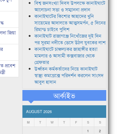
বিশ্ব জনসংখ্যা দিবস উপলক্ষে কানাইঘাটে
আলোচনা সভা ও সম্মাননা প্রদান
কানাইঘাটের কিশোর আহাদের খুনি
দ্ধ
সায়েমের আদালতে আত্মসমর্পন, ৫ দিনের
রিমান্ড চাইবে পুলিশ
েদা জিয়া
কানাইঘাট রাজাগঞ্জে নিখোঁজের দুই দিন
পর সুরমা নদীতে ভেসে উঠল যুবকের লাশ
ের
কানাইঘাটে চাঞ্চল্যকর জাহাঙ্গীর হত্যা
মামলার ৩ আসামী কক্সবাজার থেকে
গ্রেফতার
ত প্রবেশ
উর্ধ্বতন কর্মকর্তাদের নিয়ে কানাইঘাট
ত্রী
স্বাস্থ্য কমপ্লেক্সে পরিদর্শন করলেন সাংসদ
আবুল হাসান
আর্কাইভ
AUGUST 2026
M
T
W
T
F
S
S
1
2