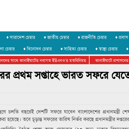
♦ সারাদেশ চেম্বার
♦ জাতীয় চেম্বার
♦ রাজনীতি চেম্বার
♦ প্রবাস 
লা চেম্বার
♦ বিনোদন চেম্বার
♦ সাহিত্য চেম্বার
♦ স্বাস্থ্য চেম্বার
♦
নদের সাথে কানাইঘাটের নবাগত ইউএনও’র মতবিনিময়
কানাইঘাটে প্রশাসনের উদ
ডারেশানের বিভাগীয় অভিনয় কর্মশালা সম্পন্ন
্বরের প্রথম সপ্তাহে ভারত সফরে যেত
মন্ত্রণে চলতি বছরেই দেশটি সফরে যাবেন বাংলাদেশের প্রধানমন্ত্রী শ
ক করা হয়েছে। তবে চূড়ান্ত সফরের তারিখ নির্ভর করছে প্রধানমন্ত্রীর দপ্ত
 (জেসিসি) বৈঠক শেষে আজ সোমবার (২০ জুন) ঢাকার বিমানবন্দ