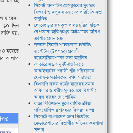
সিলেট অনলাইন প্রেসক্লাবের পুরস্কার
বিতরণ ও নতুন সদস্যদের পরিচিতি সভা
ঘে যাবেন।
অনুষ্ঠিত
থম ১০ দিন
লোভাছড়ার জব্দকৃত পাথর চুরির হিড়িক!
বেপরোয়া জকিগঞ্জের আটগ্রামের অবৈধ
 রাজি হয়,
ক্রাশার জোন চক্র
লন্ডনে সিলেট শাহজালাল হাউজিং
াপও হয়েছে
এস্টেটস (উপশহর) প্রবাসী
েটার আলাপ
অ্যাসোসিয়েশনের সভা অনুষ্ঠিত
কাতারে সড়ক দুর্ঘটনায় নিহত
কানাইঘাটের প্রবাসী পাঁচ পরিবারকে
খেলাফত মজলিসের নগদ সহায়তা
বিএনপি সকল ধর্মের মানুষের সমান
অধিকার ও ধর্মীয় মুল্যবোধে বিশ্বাসী:
আবুল কাহের চৌ: শামিম
রাজা গিরিশচন্দ্র স্কুলে বার্ষিক ক্রীড়া
প্রতিযোগিতার পুরস্কার বিতরণ সম্পন্ন
খবর
সিলেটে বাংলাদেশ গ্রুপ থিয়েটার
ফেডারেশানের বিভাগীয় অভিনয় কর্মশালা
সম্পন্ন
কে চুপ