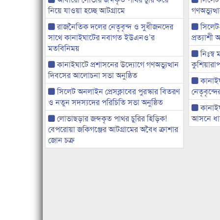
নিয়ে যাওয়া হচ্ছে আটগ্রামে
গণঅভ্যুত
রাজনৈতিক দলের নেতৃবৃন্দ ও সুধীজনদের
সিলেট
সাথে কানাইঘাটের নবাগত ইউএনও’র
প্রত্যাশ
মতবিনিময়
নিঃস্ব 
কানাইঘাটে প্রশাসনের উদ্যোগে গণঅভ্যুত্থান
কুশিয়ারাপ
দিবসের আলোচনা সভা অনুষ্ঠিত
কানাইঘা
সিলেট অনলাইন প্রেসক্লাবের পুরস্কার বিতরণ
নেতৃবৃন্দ
ও নতুন সদস্যদের পরিচিতি সভা অনুষ্ঠিত
কানাই
লোভাছড়ার জব্দকৃত পাথর চুরির হিড়িক!
আসনে ধানে
বেপরোয়া জকিগঞ্জের আটগ্রামের অবৈধ ক্রাশার
জোন চক্র