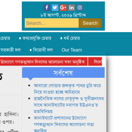
৮ই আগস্ট, ২০২৬ খ্রিস্টাব্দ
চেম্বার
♦ তথ্যপ্রযুক্তি চেম্বার
♦ ধর্ম চেম্বার
 সরকারী দল
♦ বিরোধী দল
Our Team
্যোগে গণঅভ্যুত্থান দিবসের আলোচনা সভা অনুষ্ঠিত
সিলেট অনলাইন প্রেসক্লাবের
সর্বশেষ
ে
আবারো লোভার জব্দকৃত পাথর চুরি করে
নিয়ে যাওয়া হচ্ছে আটগ্রামে
রাজনৈতিক দলের নেতৃবৃন্দ ও সুধীজনদের
সাথে কানাইঘাটের নবাগত ইউএনও’র
মতবিনিময়
েখ হাসিনা।
কানাইঘাটে প্রশাসনের উদ্যোগে
রের ওপর।
গণঅভ্যুত্থান দিবসের আলোচনা সভা
অনুষ্ঠিত
রে পৌঁছে