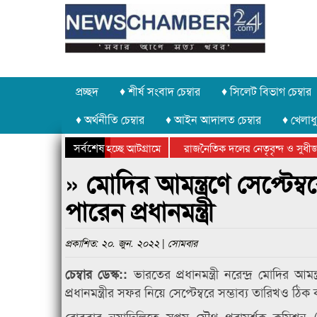
প্রচ্ছদ
♦ শীর্ষ সংবাদ চেম্বার
♦ সিলেট বিভাগ চেম্বার
♦ অর্থনীতি চেম্বার
♦ আইন আদালত চেম্বার
♦ খেলাধু
সর্বশেষ
চুরি করে নিয়ে যাওয়া হচ্ছে আটগ্রামে
রাজনৈতিক দলের নেতৃবৃন্দ ও সুধীজ
ক ক্রীড়া প্রতিযোগিতার পুরস্কার বিতরণ সম্পন্ন
সিলেটে বাংলাদেশ গ্রুপ থিয়েটার ফে
» মোদির আমন্ত্রণে সেপ্টেম
পারেন প্রধানমন্ত্রী
প্রকাশিত: ২০. জুন. ২০২২ | সোমবার
ভারতের প্রধানমন্ত্রী নরেন্দ্র মোদির আ
চেম্বার ডেস্ক::
প্রধানমন্ত্রীর সফর নিয়ে সেপ্টেম্বরে সম্ভাব্য তারিখও ঠি
রোববার নয়াদিল্লিতে সপ্তম যৌথ পরামর্শক কমিশন