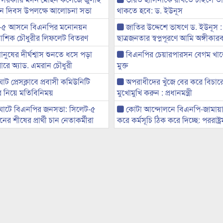
্থান দিবস উপলক্ষে আলোচনা সভা
থাকতে হবে: ড. ইউনূস
-৫ আসনে বিএনপির মনোনয়ন
জাতির উদ্দেশে ভাষণে ড. ইউনূস :
ী আশিক চৌধুরীর লিফলেট বিতরণ
ছাত্রজনতার স্বপ্নপূরণে আমি অঙ্গীকারব
মানুষের দীর্ঘশ্বাস শুনতে ধসে পড়া
বিএনপির চেয়ারপারসন বেগম খাল
ারে অ্যাড. এমরান চৌধুরী
মুক্ত
ট প্রেসক্লাবে প্রবাসী কমিউনিটি
অপরাধীদের খুঁজে বের করে বিচার
ের নিয়ে মতিবিনিময়
মুখোমুখি করুন : প্রধানমন্ত্রী
ঘাটে বিএনপির জনসভা: সিলেট-৫
কোটা আন্দোলনে বিএনপি-জামায়া
র শীষের প্রার্থী চান নেতাকর্মীরা
করে কর্মসূচি ঠিক করে দিচ্ছে: পররাষ্ট্রমন্