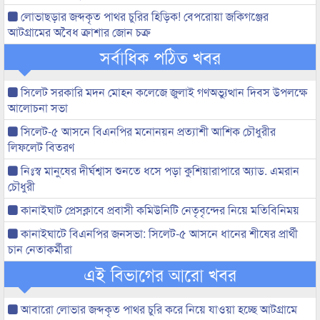
লোভাছড়ার জব্দকৃত পাথর চুরির হিড়িক! বেপরোয়া জকিগঞ্জের
আটগ্রামের অবৈধ ক্রাশার জোন চক্র
সর্বাধিক পঠিত খবর
সিলেট সরকারি মদন মোহন কলেজে জুলাই গণঅভ্যুত্থান দিবস উপলক্ষে
আলোচনা সভা
সিলেট-৫ আসনে বিএনপির মনোনয়ন প্রত্যাশী আশিক চৌধুরীর
লিফলেট বিতরণ
নিঃস্ব মানুষের দীর্ঘশ্বাস শুনতে ধসে পড়া কুশিয়ারাপারে অ্যাড. এমরান
চৌধুরী
কানাইঘাট প্রেসক্লাবে প্রবাসী কমিউনিটি নেতৃবৃন্দের নিয়ে মতিবিনিময়
কানাইঘাটে বিএনপির জনসভা: সিলেট-৫ আসনে ধানের শীষের প্রার্থী
চান নেতাকর্মীরা
এই বিভাগের আরো খবর
আবারো লোভার জব্দকৃত পাথর চুরি করে নিয়ে যাওয়া হচ্ছে আটগ্রামে