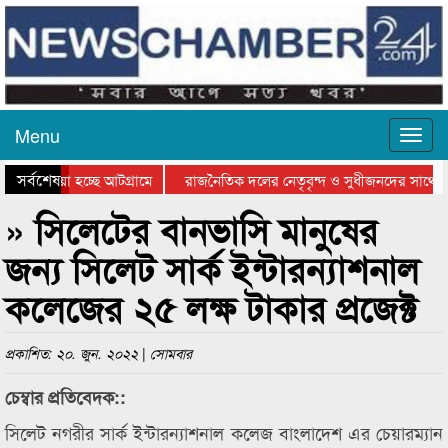
Menu
সর্বশেষ
য়ে যাওয়া হচ্ছে আটগ্রামে
রাজনৈতিক দলের নেতৃবৃন্দ ও সুধীজনদের সাথে ক
যোগিতার পুরস্কার বিতরণ সম্পন্ন
সিলেটে বাংলাদেশ গ্রুপ থিয়েটার ফেডারেশানের বি
» সিলেটের বানভাসি মানুষের
জন্য সিলেট সার্ক ইন্টারন্যাশনাল
কলেজের ২৫ লক্ষ টাকার প্রজেক্ট
প্রকাশিত: ২০. জুন. ২০২২ | সোমবার
চেম্বার প্রতিবেদক::
সিলেট নগরীর সার্ক ইন্টারন্যাশনাল কলেজ বাংলাদেশ এর চেয়ারম্যান