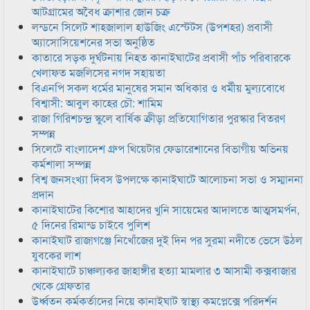
আটগ্রামের অবৈধ ক্রাশার জোন চক্র
লন্ডনে সিলেট শাহজালাল হাউজিং এস্টেটস (উপশহর) প্রবাসী
অ্যাসোসিয়েশনের সভা অনুষ্ঠিত
কাতারে সড়ক দুর্ঘটনায় নিহত কানাইঘাটের প্রবাসী পাঁচ পরিবারকে
খেলাফত মজলিসের নগদ সহায়তা
বিএনপি সকল ধর্মের মানুষের সমান অধিকার ও ধর্মীয় মুল্যবোধে
বিশ্বাসী: আবুল কাহের চৌ: শামিম
রাজা গিরিশচন্দ্র স্কুলে বার্ষিক ক্রীড়া প্রতিযোগিতার পুরস্কার বিতরণ
সম্পন্ন
সিলেটে বাংলাদেশ গ্রুপ থিয়েটার ফেডারেশানের বিভাগীয় অভিনয়
কর্মশালা সম্পন্ন
বিশ্ব জনসংখ্যা দিবস উপলক্ষে কানাইঘাটে আলোচনা সভা ও সম্মাননা
প্রদান
কানাইঘাটের কিশোর আহাদের খুনি সায়েমের আদালতে আত্মসমর্পন,
৫ দিনের রিমান্ড চাইবে পুলিশ
কানাইঘাট রাজাগঞ্জে নিখোঁজের দুই দিন পর সুরমা নদীতে ভেসে উঠল
যুবকের লাশ
কানাইঘাটে চাঞ্চল্যকর জাহাঙ্গীর হত্যা মামলার ৩ আসামী কক্সবাজার
থেকে গ্রেফতার
উর্ধ্বতন কর্মকর্তাদের নিয়ে কানাইঘাট স্বাস্থ্য কমপ্লেক্সে পরিদর্শন