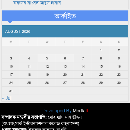
করলেন সাংসদ আবুল হাসান
আর্কাইভ
AUGUST 2026
M
T
W
T
F
S
S
1
2
3
4
5
6
7
8
9
10
11
12
13
14
15
16
17
18
19
20
21
22
23
24
25
26
27
28
29
30
31
« Jul
Developed By
Media
it
সম্পাদক মন্ডলীর সভাপতি:
মোহাম্মাদ মহি উদ্দিন
(অধ্যক্ষ,সার্ক ইন্টারন্যাশনাল কলেজ বাংলাদেশ)
প্রধান সম্পাদক:
ইকবাল আহমদ চৌধুরী