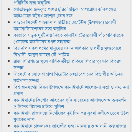
পরিচিতি সভা অনুষ্ঠিত
লোভাছড়ার জব্দকৃত পাথর চুরির হিড়িক! বেপরোয়া জকিগঞ্জের
আটগ্রামের অবৈধ ক্রাশার জোন চক্র
লন্ডনে সিলেট শাহজালাল হাউজিং এস্টেটস (উপশহর) প্রবাসী
অ্যাসোসিয়েশনের সভা অনুষ্ঠিত
কাতারে সড়ক দুর্ঘটনায় নিহত কানাইঘাটের প্রবাসী পাঁচ পরিবারকে
খেলাফত মজলিসের নগদ সহায়তা
বিএনপি সকল ধর্মের মানুষের সমান অধিকার ও ধর্মীয় মুল্যবোধে
বিশ্বাসী: আবুল কাহের চৌ: শামিম
রাজা গিরিশচন্দ্র স্কুলে বার্ষিক ক্রীড়া প্রতিযোগিতার পুরস্কার বিতরণ
সম্পন্ন
সিলেটে বাংলাদেশ গ্রুপ থিয়েটার ফেডারেশানের বিভাগীয় অভিনয়
কর্মশালা সম্পন্ন
বিশ্ব জনসংখ্যা দিবস উপলক্ষে কানাইঘাটে আলোচনা সভা ও সম্মাননা
প্রদান
কানাইঘাটের কিশোর আহাদের খুনি সায়েমের আদালতে আত্মসমর্পন,
৫ দিনের রিমান্ড চাইবে পুলিশ
কানাইঘাট রাজাগঞ্জে নিখোঁজের দুই দিন পর সুরমা নদীতে ভেসে উঠল
যুবকের লাশ
কানাইঘাটে চাঞ্চল্যকর জাহাঙ্গীর হত্যা মামলার ৩ আসামী কক্সবাজার