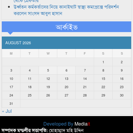
থেকে গ্রেফতার
উর্ধ্বতন কর্মকর্তাদের নিয়ে কানাইঘাট স্বাস্থ্য কমপ্লেক্সে পরিদর্শন
করলেন সাংসদ আবুল হাসান
আর্কাইভ
AUGUST 2026
M
T
W
T
F
S
S
1
2
3
4
5
6
7
8
9
10
11
12
13
14
15
16
17
18
19
20
21
22
23
24
25
26
27
28
29
30
31
« Jul
Developed By
Media
it
সম্পাদক মন্ডলীর সভাপতি:
মোহাম্মাদ মহি উদ্দিন