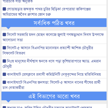
পরিচিতি সভা অনুষ্ঠিত
লোভাছড়ার জব্দকৃত পাথর চুরির হিড়িক! বেপরোয়া জকিগঞ্জের
আটগ্রামের অবৈধ ক্রাশার জোন চক্র
সর্বাধিক পঠিত খবর
সিলেট সরকারি মদন মোহন কলেজে জুলাই গণঅভ্যুত্থান দিবস উপলক্ষে
আলোচনা সভা
সিলেট-৫ আসনে বিএনপির মনোনয়ন প্রত্যাশী আশিক চৌধুরীর
লিফলেট বিতরণ
নিঃস্ব মানুষের দীর্ঘশ্বাস শুনতে ধসে পড়া কুশিয়ারাপারে অ্যাড. এমরান
চৌধুরী
কানাইঘাট প্রেসক্লাবে প্রবাসী কমিউনিটি নেতৃবৃন্দের নিয়ে মতিবিনিময়
কানাইঘাটে বিএনপির জনসভা: সিলেট-৫ আসনে ধানের শীষের প্রার্থী
চান নেতাকর্মীরা
এই বিভাগের আরো খবর
অধ্যক্ষ মাও. ফরিদ উদ্দিন চৌধুরীর মৃত্যুতে কানাইঘাট প্রেসক্লাব