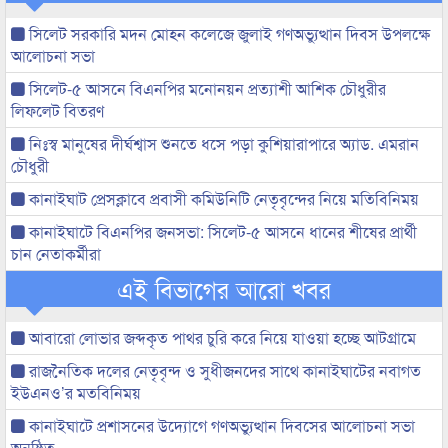
সিলেট সরকারি মদন মোহন কলেজে জুলাই গণঅভ্যুত্থান দিবস উপলক্ষে
আলোচনা সভা
সিলেট-৫ আসনে বিএনপির মনোনয়ন প্রত্যাশী আশিক চৌধুরীর
লিফলেট বিতরণ
নিঃস্ব মানুষের দীর্ঘশ্বাস শুনতে ধসে পড়া কুশিয়ারাপারে অ্যাড. এমরান
চৌধুরী
কানাইঘাট প্রেসক্লাবে প্রবাসী কমিউনিটি নেতৃবৃন্দের নিয়ে মতিবিনিময়
কানাইঘাটে বিএনপির জনসভা: সিলেট-৫ আসনে ধানের শীষের প্রার্থী
চান নেতাকর্মীরা
এই বিভাগের আরো খবর
আবারো লোভার জব্দকৃত পাথর চুরি করে নিয়ে যাওয়া হচ্ছে আটগ্রামে
রাজনৈতিক দলের নেতৃবৃন্দ ও সুধীজনদের সাথে কানাইঘাটের নবাগত
ইউএনও’র মতবিনিময়
কানাইঘাটে প্রশাসনের উদ্যোগে গণঅভ্যুত্থান দিবসের আলোচনা সভা
অনুষ্ঠিত