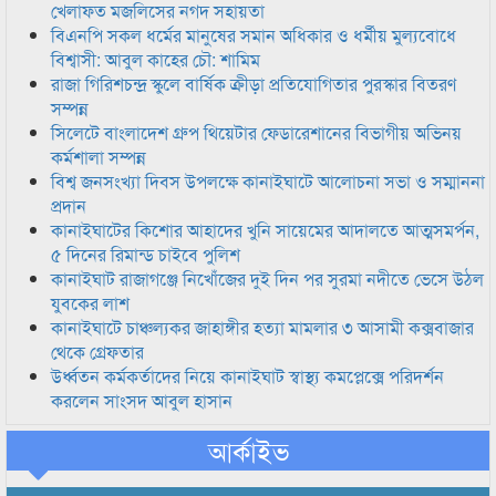
খেলাফত মজলিসের নগদ সহায়তা
বিএনপি সকল ধর্মের মানুষের সমান অধিকার ও ধর্মীয় মুল্যবোধে
বিশ্বাসী: আবুল কাহের চৌ: শামিম
রাজা গিরিশচন্দ্র স্কুলে বার্ষিক ক্রীড়া প্রতিযোগিতার পুরস্কার বিতরণ
সম্পন্ন
সিলেটে বাংলাদেশ গ্রুপ থিয়েটার ফেডারেশানের বিভাগীয় অভিনয়
কর্মশালা সম্পন্ন
বিশ্ব জনসংখ্যা দিবস উপলক্ষে কানাইঘাটে আলোচনা সভা ও সম্মাননা
প্রদান
কানাইঘাটের কিশোর আহাদের খুনি সায়েমের আদালতে আত্মসমর্পন,
৫ দিনের রিমান্ড চাইবে পুলিশ
কানাইঘাট রাজাগঞ্জে নিখোঁজের দুই দিন পর সুরমা নদীতে ভেসে উঠল
যুবকের লাশ
কানাইঘাটে চাঞ্চল্যকর জাহাঙ্গীর হত্যা মামলার ৩ আসামী কক্সবাজার
থেকে গ্রেফতার
উর্ধ্বতন কর্মকর্তাদের নিয়ে কানাইঘাট স্বাস্থ্য কমপ্লেক্সে পরিদর্শন
করলেন সাংসদ আবুল হাসান
আর্কাইভ