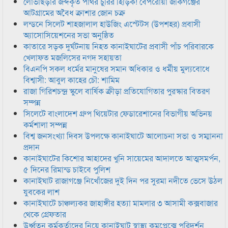
লোভাছড়ার জব্দকৃত পাথর চুরির হিড়িক! বেপরোয়া জকিগঞ্জের
আটগ্রামের অবৈধ ক্রাশার জোন চক্র
লন্ডনে সিলেট শাহজালাল হাউজিং এস্টেটস (উপশহর) প্রবাসী
অ্যাসোসিয়েশনের সভা অনুষ্ঠিত
কাতারে সড়ক দুর্ঘটনায় নিহত কানাইঘাটের প্রবাসী পাঁচ পরিবারকে
খেলাফত মজলিসের নগদ সহায়তা
বিএনপি সকল ধর্মের মানুষের সমান অধিকার ও ধর্মীয় মুল্যবোধে
বিশ্বাসী: আবুল কাহের চৌ: শামিম
রাজা গিরিশচন্দ্র স্কুলে বার্ষিক ক্রীড়া প্রতিযোগিতার পুরস্কার বিতরণ
সম্পন্ন
সিলেটে বাংলাদেশ গ্রুপ থিয়েটার ফেডারেশানের বিভাগীয় অভিনয়
কর্মশালা সম্পন্ন
বিশ্ব জনসংখ্যা দিবস উপলক্ষে কানাইঘাটে আলোচনা সভা ও সম্মাননা
প্রদান
কানাইঘাটের কিশোর আহাদের খুনি সায়েমের আদালতে আত্মসমর্পন,
৫ দিনের রিমান্ড চাইবে পুলিশ
কানাইঘাট রাজাগঞ্জে নিখোঁজের দুই দিন পর সুরমা নদীতে ভেসে উঠল
যুবকের লাশ
কানাইঘাটে চাঞ্চল্যকর জাহাঙ্গীর হত্যা মামলার ৩ আসামী কক্সবাজার
থেকে গ্রেফতার
উর্ধ্বতন কর্মকর্তাদের নিয়ে কানাইঘাট স্বাস্থ্য কমপ্লেক্সে পরিদর্শন