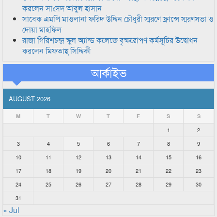
করলেন সাংসদ আবুল হাসান
সাবেক এমপি মাওলানা ফরিদ উদ্দিন চৌধুরী স্মরণে ফ্রান্সে স্মরণসভা ও
দোয়া মাহফিল
রাজা গিরিশচন্দ্র স্কুল অ্যান্ড কলেজে বৃক্ষরোপণ কর্মসূচির উদ্বোধন
করলেন মিফতাহ্ সিদ্দিকী
আর্কাইভ
AUGUST 2026
M
T
W
T
F
S
S
1
2
3
4
5
6
7
8
9
10
11
12
13
14
15
16
17
18
19
20
21
22
23
24
25
26
27
28
29
30
31
« Jul