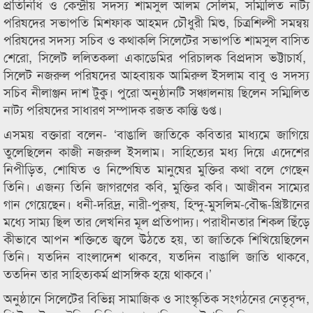
প্রতিনিধি ও কেন্দ্রীয় সদস্য শামসুল আলম সেলিম, সম্মিলিত নাট্য
পরিষদের সভাপতি মিশফাক আহমদ চৌধুরী মিশু, চিত্রশিল্পী সমন্বয়
পরিষদের সদস্য সচিব ও কথাকলি সিলেটের সভাপতি শামসুল বাসিত
শেরো, সিলেট ললিতকলা একাডেমির পরিচালক বিপ্রদাস ভট্টাচার্য,
সিলেট নজরুল পরিষদের আহবায়ক আমিরুল ইসলাম বাবু ও সদস্য
সচিব নীলাঞ্জন দাশ টুকু। পুরো অনুষ্ঠানটি সঞ্চালনায় ছিলেন সম্মিলিত
নাট্য পরিষদের সাধারণ সম্পাদক রজত কান্তি গুপ্ত।
এসময় বক্তারা বলেন- ‘বাঙালি জাতিকে কবিতার মাধ্যমে জাগিয়ে
তুলেছিলেন কাজী নজরুল ইসলাম। সাহিত্যের মধ্য দিয়ে এদেশের
নিপীড়িত, শোষিত ও নিষ্পেষিত মানুষের মুক্তির কথা বলে গেছেন
তিনি। এজন্য তিনি জাগরণের কবি, মুক্তির কবি। আজীবন সাম্যের
গান গেয়েছেন। ধনী-দরিদ্র, নারী-পুরুষ, হিন্দু-মুসলিম-বৌদ্ধ-খ্রিষ্টানের
মধ্যে সাম্য ছিল তার লেখনির মূল প্রতিপাদ্য। পরাধীনতার শিকল ছিঁড়ে
কীভাবে আপন শক্তিতে জ্বলে উঠতে হয়, তা জাতিকে শিখিয়েছিলেন
তিনি। যতদিন বাংলাদেশ থাকবে, যতদিন বাঙালি জাতি থাকবে,
ততদিন তার সাহিত্যকর্ম প্রাসঙ্গিক হয়ে থাকবে।’
অনুষ্ঠানে সিলেটের বিভিন্ন সামাজিক ও সাংস্কৃতিক সংগঠনের নেতৃবৃন্দ,