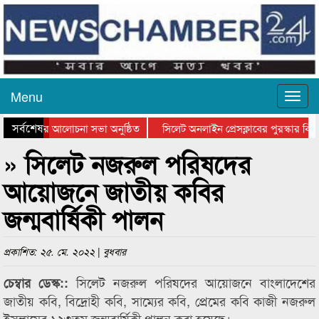
Menu
সর্বশেষ
থান দিবসের আলোচনা সভা অনুষ্ঠিত
সিলেট অনলাইন প্রেসক্লাবের পুরস্কার বিতর
 আলোচনা সভা ও সম্মাননা প্রদান
কানাইঘাটের কিশোর আহাদের খুনি সায়েমের আ
» সিলেট নজরুল পরিষদের
আয়োজনে জাতীয় কবির
জন্মবার্ষিকী পালন
প্রকাশিত: ২৫. মে. ২০২২ | বুধবার
সিলেট নজরুল পরিষদের আয়োজনে বাংলাদেশের
চেম্বার ডেস্ক::
জাতীয় কবি, বিদ্রোহী কবি, সাম্যের কবি, প্রেমের কবি কাজী নজরুল
ইসলামের ১২৩তম জন্মবার্ষিকী পালন করা হয়েছে।