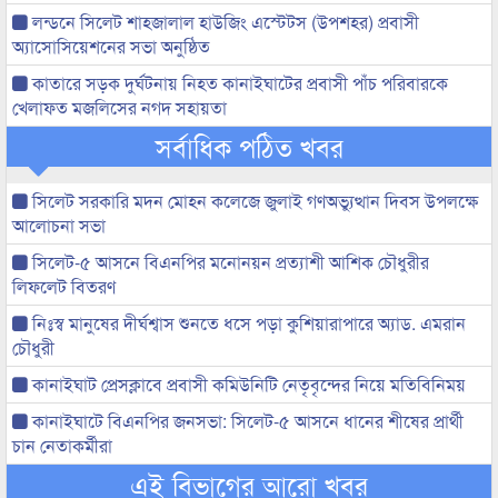
লন্ডনে সিলেট শাহজালাল হাউজিং এস্টেটস (উপশহর) প্রবাসী
অ্যাসোসিয়েশনের সভা অনুষ্ঠিত
কাতারে সড়ক দুর্ঘটনায় নিহত কানাইঘাটের প্রবাসী পাঁচ পরিবারকে
খেলাফত মজলিসের নগদ সহায়তা
সর্বাধিক পঠিত খবর
সিলেট সরকারি মদন মোহন কলেজে জুলাই গণঅভ্যুত্থান দিবস উপলক্ষে
আলোচনা সভা
সিলেট-৫ আসনে বিএনপির মনোনয়ন প্রত্যাশী আশিক চৌধুরীর
লিফলেট বিতরণ
নিঃস্ব মানুষের দীর্ঘশ্বাস শুনতে ধসে পড়া কুশিয়ারাপারে অ্যাড. এমরান
চৌধুরী
কানাইঘাট প্রেসক্লাবে প্রবাসী কমিউনিটি নেতৃবৃন্দের নিয়ে মতিবিনিময়
কানাইঘাটে বিএনপির জনসভা: সিলেট-৫ আসনে ধানের শীষের প্রার্থী
চান নেতাকর্মীরা
এই বিভাগের আরো খবর