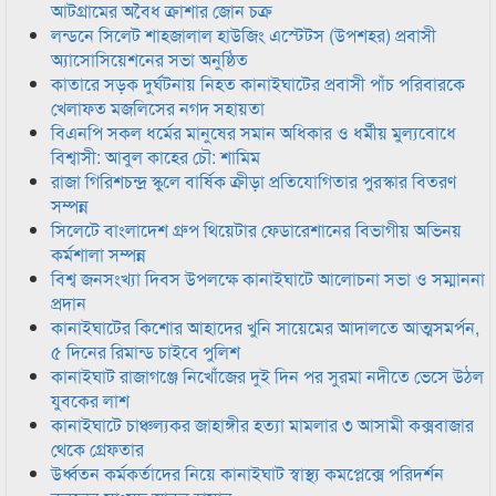
আটগ্রামের অবৈধ ক্রাশার জোন চক্র
লন্ডনে সিলেট শাহজালাল হাউজিং এস্টেটস (উপশহর) প্রবাসী
অ্যাসোসিয়েশনের সভা অনুষ্ঠিত
কাতারে সড়ক দুর্ঘটনায় নিহত কানাইঘাটের প্রবাসী পাঁচ পরিবারকে
খেলাফত মজলিসের নগদ সহায়তা
বিএনপি সকল ধর্মের মানুষের সমান অধিকার ও ধর্মীয় মুল্যবোধে
বিশ্বাসী: আবুল কাহের চৌ: শামিম
রাজা গিরিশচন্দ্র স্কুলে বার্ষিক ক্রীড়া প্রতিযোগিতার পুরস্কার বিতরণ
সম্পন্ন
সিলেটে বাংলাদেশ গ্রুপ থিয়েটার ফেডারেশানের বিভাগীয় অভিনয়
কর্মশালা সম্পন্ন
বিশ্ব জনসংখ্যা দিবস উপলক্ষে কানাইঘাটে আলোচনা সভা ও সম্মাননা
প্রদান
কানাইঘাটের কিশোর আহাদের খুনি সায়েমের আদালতে আত্মসমর্পন,
৫ দিনের রিমান্ড চাইবে পুলিশ
কানাইঘাট রাজাগঞ্জে নিখোঁজের দুই দিন পর সুরমা নদীতে ভেসে উঠল
যুবকের লাশ
কানাইঘাটে চাঞ্চল্যকর জাহাঙ্গীর হত্যা মামলার ৩ আসামী কক্সবাজার
থেকে গ্রেফতার
উর্ধ্বতন কর্মকর্তাদের নিয়ে কানাইঘাট স্বাস্থ্য কমপ্লেক্সে পরিদর্শন