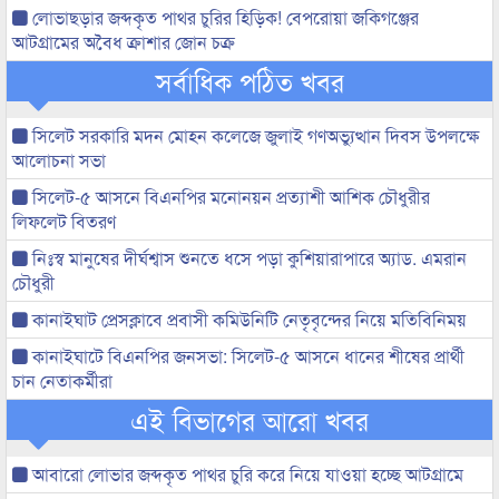
লোভাছড়ার জব্দকৃত পাথর চুরির হিড়িক! বেপরোয়া জকিগঞ্জের
আটগ্রামের অবৈধ ক্রাশার জোন চক্র
সর্বাধিক পঠিত খবর
সিলেট সরকারি মদন মোহন কলেজে জুলাই গণঅভ্যুত্থান দিবস উপলক্ষে
আলোচনা সভা
সিলেট-৫ আসনে বিএনপির মনোনয়ন প্রত্যাশী আশিক চৌধুরীর
লিফলেট বিতরণ
নিঃস্ব মানুষের দীর্ঘশ্বাস শুনতে ধসে পড়া কুশিয়ারাপারে অ্যাড. এমরান
চৌধুরী
কানাইঘাট প্রেসক্লাবে প্রবাসী কমিউনিটি নেতৃবৃন্দের নিয়ে মতিবিনিময়
কানাইঘাটে বিএনপির জনসভা: সিলেট-৫ আসনে ধানের শীষের প্রার্থী
চান নেতাকর্মীরা
এই বিভাগের আরো খবর
আবারো লোভার জব্দকৃত পাথর চুরি করে নিয়ে যাওয়া হচ্ছে আটগ্রামে