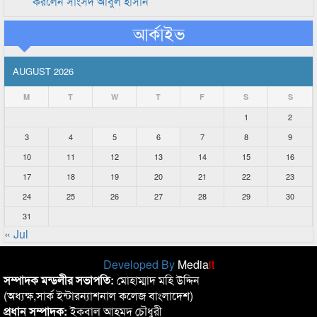
করলেন সাংসদ আবুল হাসান
আর্কাইভ
AUGUST 2026
M
T
W
T
F
S
S
1
2
3
4
5
6
7
8
9
10
11
12
13
14
15
16
17
18
19
20
21
22
23
24
25
26
27
28
29
30
31
« Jul
Developed By
Media
it
সম্পাদক মন্ডলীর সভাপতি:
মোহাম্মাদ মহি উদ্দিন
(অধ্যক্ষ,সার্ক ইন্টারন্যাশনাল কলেজ বাংলাদেশ)
প্রধান সম্পাদক:
ইকবাল আহমদ চৌধুরী