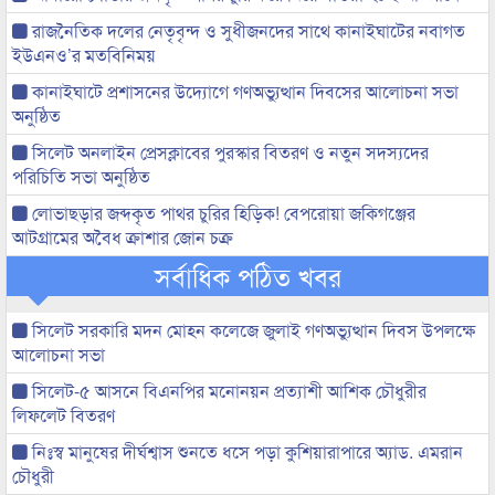
রাজনৈতিক দলের নেতৃবৃন্দ ও সুধীজনদের সাথে কানাইঘাটের নবাগত
ইউএনও’র মতবিনিময়
কানাইঘাটে প্রশাসনের উদ্যোগে গণঅভ্যুত্থান দিবসের আলোচনা সভা
অনুষ্ঠিত
সিলেট অনলাইন প্রেসক্লাবের পুরস্কার বিতরণ ও নতুন সদস্যদের
পরিচিতি সভা অনুষ্ঠিত
লোভাছড়ার জব্দকৃত পাথর চুরির হিড়িক! বেপরোয়া জকিগঞ্জের
আটগ্রামের অবৈধ ক্রাশার জোন চক্র
সর্বাধিক পঠিত খবর
সিলেট সরকারি মদন মোহন কলেজে জুলাই গণঅভ্যুত্থান দিবস উপলক্ষে
আলোচনা সভা
সিলেট-৫ আসনে বিএনপির মনোনয়ন প্রত্যাশী আশিক চৌধুরীর
লিফলেট বিতরণ
নিঃস্ব মানুষের দীর্ঘশ্বাস শুনতে ধসে পড়া কুশিয়ারাপারে অ্যাড. এমরান
চৌধুরী