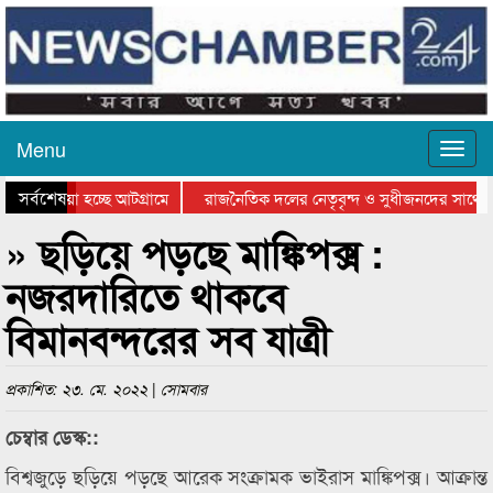
Menu
সর্বশেষ
য়ে যাওয়া হচ্ছে আটগ্রামে
রাজনৈতিক দলের নেতৃবৃন্দ ও সুধীজনদের সাথে ক
যোগিতার পুরস্কার বিতরণ সম্পন্ন
সিলেটে বাংলাদেশ গ্রুপ থিয়েটার ফেডারেশানের বি
» ছড়িয়ে পড়ছে মাঙ্কিপক্স :
নজরদারিতে থাকবে
বিমানবন্দরের সব যাত্রী
প্রকাশিত: ২৩. মে. ২০২২ | সোমবার
চেম্বার ডেস্ক::
বিশ্বজুড়ে ছড়িয়ে পড়ছে আরেক সংক্রামক ভাইরাস মাঙ্কিপক্স। আক্রান্ত