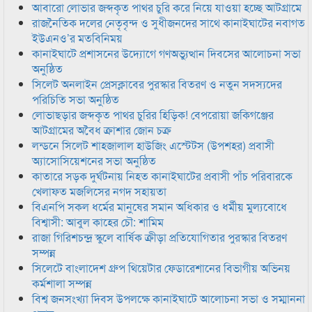
আবারো লোভার জব্দকৃত পাথর চুরি করে নিয়ে যাওয়া হচ্ছে আটগ্রামে
রাজনৈতিক দলের নেতৃবৃন্দ ও সুধীজনদের সাথে কানাইঘাটের নবাগত
ইউএনও’র মতবিনিময়
কানাইঘাটে প্রশাসনের উদ্যোগে গণঅভ্যুত্থান দিবসের আলোচনা সভা
অনুষ্ঠিত
সিলেট অনলাইন প্রেসক্লাবের পুরস্কার বিতরণ ও নতুন সদস্যদের
পরিচিতি সভা অনুষ্ঠিত
লোভাছড়ার জব্দকৃত পাথর চুরির হিড়িক! বেপরোয়া জকিগঞ্জের
আটগ্রামের অবৈধ ক্রাশার জোন চক্র
লন্ডনে সিলেট শাহজালাল হাউজিং এস্টেটস (উপশহর) প্রবাসী
অ্যাসোসিয়েশনের সভা অনুষ্ঠিত
কাতারে সড়ক দুর্ঘটনায় নিহত কানাইঘাটের প্রবাসী পাঁচ পরিবারকে
খেলাফত মজলিসের নগদ সহায়তা
বিএনপি সকল ধর্মের মানুষের সমান অধিকার ও ধর্মীয় মুল্যবোধে
বিশ্বাসী: আবুল কাহের চৌ: শামিম
রাজা গিরিশচন্দ্র স্কুলে বার্ষিক ক্রীড়া প্রতিযোগিতার পুরস্কার বিতরণ
সম্পন্ন
সিলেটে বাংলাদেশ গ্রুপ থিয়েটার ফেডারেশানের বিভাগীয় অভিনয়
কর্মশালা সম্পন্ন
বিশ্ব জনসংখ্যা দিবস উপলক্ষে কানাইঘাটে আলোচনা সভা ও সম্মাননা