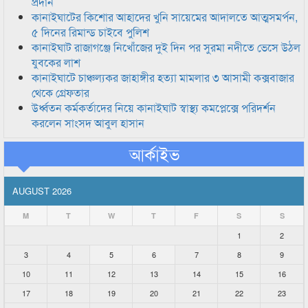
প্রদান
কানাইঘাটের কিশোর আহাদের খুনি সায়েমের আদালতে আত্মসমর্পন,
৫ দিনের রিমান্ড চাইবে পুলিশ
কানাইঘাট রাজাগঞ্জে নিখোঁজের দুই দিন পর সুরমা নদীতে ভেসে উঠল
যুবকের লাশ
কানাইঘাটে চাঞ্চল্যকর জাহাঙ্গীর হত্যা মামলার ৩ আসামী কক্সবাজার
থেকে গ্রেফতার
উর্ধ্বতন কর্মকর্তাদের নিয়ে কানাইঘাট স্বাস্থ্য কমপ্লেক্সে পরিদর্শন
করলেন সাংসদ আবুল হাসান
আর্কাইভ
AUGUST 2026
M
T
W
T
F
S
S
1
2
3
4
5
6
7
8
9
10
11
12
13
14
15
16
17
18
19
20
21
22
23