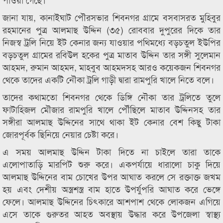
জানা যায়, কানাইঘাট পৌরসভার শিবনগর গ্রামে বসবাসরত মুহিবুর
রহমানের পুত্র আলমাছ উদ্দিন (৩৫) রোববার দুপুরের দিকে তার
নিজস্ব ট্রলি নিয়ে ইট কেনার জন্য যাওয়ার পথিমধ্যে বড়চতুল ইউপির
বড়চতুল গ্রামের রবিউল হকের পুত্র মাতাব উদ্দিন তার সঙ্গী সুলেমান
আহমদ, রুমান আহমদ, মাহবুব আহমদসহ আরও কয়েকজন শিবনগর
থেকে তাদের একটি নৌকা ট্রলি গাড়ী দ্বারা রামপুরি খালে নিতে বলে।
তাদের কথামতো শিবনগর থেকে ডিঙ্গি নৌকা তার ট্রলিতে তুলে
ফাটাহিজল মৌজার রামপুরি খালে পৌঁছিলে মাতাব উদ্দিনসহ তার
সঙ্গীরা আলমাছ উদ্দিনের সাথে থাকা ইট কেনার বেশ কিছু টাকা
জোরপূর্বক ছিনিয়ে নেয়ার চেষ্টা করে।
এ সময় আলমাছ উদ্দিন টাকা দিতে না চাইলে তারা তাকে
এলোপাতাড়ি মারপিট শুরু করে। একপর্যায়ে ধারালো চাকু দিয়ে
আলমাছ উদ্দিনের বাম চোখের উপর আঘাত করলে সে রক্তাক্ত জখম
হয় এবং দেশীয় অস্ত্রশস্ত্র বাম হাতে উপর্যুপরি আঘাত করে ভেঙ্গে
ফেলে। আলমাছ উদ্দিনের চিৎকারে আশপাশ থেকে লোকজন এগিয়ে
এসে তাকে গুরুতর আহত অবস্থায় উদ্ধার করে উপজেলা স্বাস্থ্য