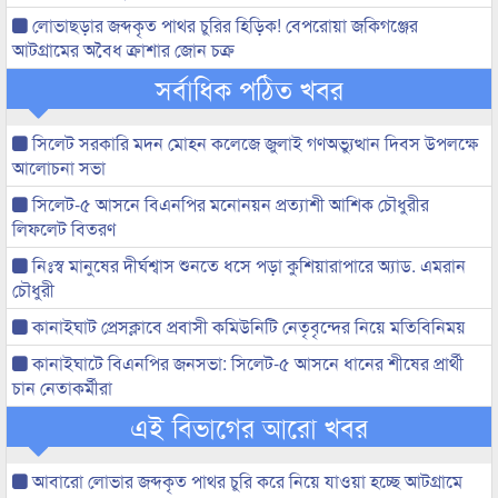
লোভাছড়ার জব্দকৃত পাথর চুরির হিড়িক! বেপরোয়া জকিগঞ্জের
আটগ্রামের অবৈধ ক্রাশার জোন চক্র
সর্বাধিক পঠিত খবর
সিলেট সরকারি মদন মোহন কলেজে জুলাই গণঅভ্যুত্থান দিবস উপলক্ষে
আলোচনা সভা
সিলেট-৫ আসনে বিএনপির মনোনয়ন প্রত্যাশী আশিক চৌধুরীর
লিফলেট বিতরণ
নিঃস্ব মানুষের দীর্ঘশ্বাস শুনতে ধসে পড়া কুশিয়ারাপারে অ্যাড. এমরান
চৌধুরী
কানাইঘাট প্রেসক্লাবে প্রবাসী কমিউনিটি নেতৃবৃন্দের নিয়ে মতিবিনিময়
কানাইঘাটে বিএনপির জনসভা: সিলেট-৫ আসনে ধানের শীষের প্রার্থী
চান নেতাকর্মীরা
এই বিভাগের আরো খবর
আবারো লোভার জব্দকৃত পাথর চুরি করে নিয়ে যাওয়া হচ্ছে আটগ্রামে