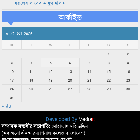
করলেন সাংসদ আবুল হাসান
আর্কাইভ
AUGUST 2026
M
T
W
T
F
S
S
1
2
3
4
5
6
7
8
9
10
11
12
13
14
15
16
17
18
19
20
21
22
23
24
25
26
27
28
29
30
31
« Jul
Developed By
Media
it
সম্পাদক মন্ডলীর সভাপতি:
মোহাম্মাদ মহি উদ্দিন
(অধ্যক্ষ,সার্ক ইন্টারন্যাশনাল কলেজ বাংলাদেশ)
প্রধান সম্পাদক:
ইকবাল আহমদ চৌধুরী