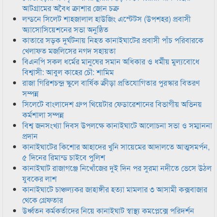
আটগ্রামের অবৈধ ক্রাশার জোন চক্র
লন্ডনে সিলেট শাহজালাল হাউজিং এস্টেটস (উপশহর) প্রবাসী
অ্যাসোসিয়েশনের সভা অনুষ্ঠিত
কাতারে সড়ক দুর্ঘটনায় নিহত কানাইঘাটের প্রবাসী পাঁচ পরিবারকে
খেলাফত মজলিসের নগদ সহায়তা
বিএনপি সকল ধর্মের মানুষের সমান অধিকার ও ধর্মীয় মুল্যবোধে
বিশ্বাসী: আবুল কাহের চৌ: শামিম
রাজা গিরিশচন্দ্র স্কুলে বার্ষিক ক্রীড়া প্রতিযোগিতার পুরস্কার বিতরণ
সম্পন্ন
সিলেটে বাংলাদেশ গ্রুপ থিয়েটার ফেডারেশানের বিভাগীয় অভিনয়
কর্মশালা সম্পন্ন
বিশ্ব জনসংখ্যা দিবস উপলক্ষে কানাইঘাটে আলোচনা সভা ও সম্মাননা
প্রদান
কানাইঘাটের কিশোর আহাদের খুনি সায়েমের আদালতে আত্মসমর্পন,
৫ দিনের রিমান্ড চাইবে পুলিশ
কানাইঘাট রাজাগঞ্জে নিখোঁজের দুই দিন পর সুরমা নদীতে ভেসে উঠল
যুবকের লাশ
কানাইঘাটে চাঞ্চল্যকর জাহাঙ্গীর হত্যা মামলার ৩ আসামী কক্সবাজার
থেকে গ্রেফতার
উর্ধ্বতন কর্মকর্তাদের নিয়ে কানাইঘাট স্বাস্থ্য কমপ্লেক্সে পরিদর্শন