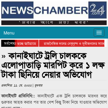
Menu
সর্বশেষ
ে যাওয়া হচ্ছে আটগ্রামে
রাজনৈতিক দলের নেতৃবৃন্দ ও সুধীজনদের সাথে ক
যোগিতার পুরস্কার বিতরণ সম্পন্ন
সিলেটে বাংলাদেশ গ্রুপ থিয়েটার ফেডারেশানের বিভ
» কানাইঘাটে ট্রলি চালককে
এলোপাতাড়ি মারপিট করে ১ লক্ষ
টাকা ছিনিয়ে নেয়ার অভিযোগ
প্রকাশিত: ১১. মে. ২০২২ | বুধবার
কানাইঘাটে এক ট্রলি চালককে মারধর করে
কানাইঘাট প্রতিনিধি::
গুরুতর আহত করার পর তার বেশ কিছু টাকা নিয়ে যাওয়ার অভিযোগ
পাওয়া গেছে।