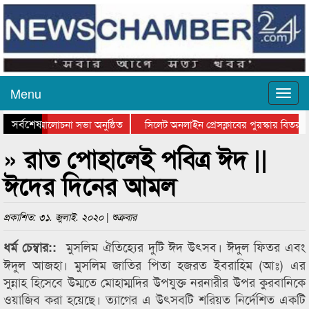
Menu
সর্বশেষ
 দিবসের আলোচনা সভা অনুষ্ঠিত
সিলেট অনলাইন প্রেসক্লাবের পুরস্কার বিতরণ ও 
োচনা সভা ও সম্মাননা প্রদান
কানাইঘাটের কিশোর আহাদের খুনি সায়েমের আদাল
» রাত পোহালেই পবিত্র ঈদ ||
ঈদের দিনের আমল
প্রকাশিত: ৩১. জুলাই. ২০২০ | শুক্রবার
মুসলিম ঐতিহ্যের দুটি ঈদ উৎসব। ঈদুল ফিতর এবং
ধর্ম চেম্বার::
ঈদুল আজহা। মুসলিম জাতির পিতা হজরত ইবরাহিম (আঃ) এর
সুন্নাহ হিসেবে উম্মতে মোহাম্মদির উপযুক্ত নরনারীর উপর কুরবানিকে
ওয়াজিব করা হয়েছে। ত্যাগের এ উৎসবটি শরিয়ত নির্দেশিত একটি