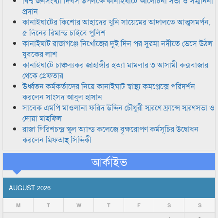
বিশ্ব জনসংখ্যা দিবস উপলক্ষে কানাইঘাটে আলোচনা সভা ও সম্মাননা
প্রদান
কানাইঘাটের কিশোর আহাদের খুনি সায়েমের আদালতে আত্মসমর্পন,
৫ দিনের রিমান্ড চাইবে পুলিশ
কানাইঘাট রাজাগঞ্জে নিখোঁজের দুই দিন পর সুরমা নদীতে ভেসে উঠল
যুবকের লাশ
কানাইঘাটে চাঞ্চল্যকর জাহাঙ্গীর হত্যা মামলার ৩ আসামী কক্সবাজার
থেকে গ্রেফতার
উর্ধ্বতন কর্মকর্তাদের নিয়ে কানাইঘাট স্বাস্থ্য কমপ্লেক্সে পরিদর্শন
করলেন সাংসদ আবুল হাসান
সাবেক এমপি মাওলানা ফরিদ উদ্দিন চৌধুরী স্মরণে ফ্রান্সে স্মরণসভা ও
দোয়া মাহফিল
রাজা গিরিশচন্দ্র স্কুল অ্যান্ড কলেজে বৃক্ষরোপণ কর্মসূচির উদ্বোধন
করলেন মিফতাহ্ সিদ্দিকী
আর্কাইভ
AUGUST 2026
M
T
W
T
F
S
S