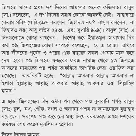
জিলহজ মাসের প্রথম দশ দিনের আমলের অনেক ফজিলত। রাসুল
(সা:) বলেছেন, এ দশ দিনের সমান কোনো আমলই নেই। সাহাবায়ে
কেরাম সবিস্ময়ে জিজ্ঞেস করলেন, জিহাদও নয়? রাসুল বললেন, না
জিহাদও নয়( আবু দাউদ ২৪৩৮ এবং বুখারি ৯৬৯)। রাসুল (সাঃ) এ
দিনগুলোতে রোজা রাখতেন। বিশেষ করে ইয়াওমুল আরাফার দিন
তথা ০৯ জিলহজের রোজা সম্পর্কে বলেছেন, যে এ রোজা রাখবে
তার জীবনের পূর্বের ও পরের এক বছরের সকল গোনাহ মাফ করে
দেয়া হবে। ০৯ জিলহজ ফজরের ফরজ নামাজ থেকে ১৩ জিলহজ
আসরের নামাজের পর পর্যন্ত তাকবিরে তাশরিক দেয়া ওয়াজিব করা
হয়েছে। তাকবিরটি হচ্ছে, “আল্লাহু আকবার আল্লাহু আকবার লা
ইলাহা ইল্লাল্লাহু আল্লাহু আকবার আল্লাহু আকবার ওয়া লিল্লাহিল
হামদ।”
এ ছাড়া জিলহজের চাঁদ ওঠার পর থেকে পশু কুরবানি পর্যন্ত রাসুল
(সাঃ) চুল, নখ, গোঁফ, বগল ও অন্যান্য পশম না কামানোকে মুস্তাহাব
বলেছেন। সবশেষ পশু জবেহের মধ্য দিয়ে বরকতময় প্রথম দশকের
কর্মযজ্ঞ শেষ করেন মুসলিম সম্প্রদায়।
ঈদের দিনের আমল: