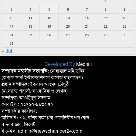
1
2
3
4
5
6
7
8
9
10
11
12
13
14
15
16
17
18
19
20
21
22
23
24
25
26
27
28
29
30
31
« Jul
Developed By
Media
it
সম্পাদক মন্ডলীর সভাপতি:
মোহাম্মাদ মহি উদ্দিন
(অধ্যক্ষ,সার্ক ইন্টারন্যাশনাল কলেজ বাংলাদেশ)
প্রধান সম্পাদক:
ইকবাল আহমদ চৌধুরী
(ইংল্যান্ড প্রবাসী, সাংবাদিক ও লেখক)
সম্পাদক:
তাওহীদুল ইসলাম
মোবাইল : ০১৭১০-৯৯৩৫৭২
সম্পাদকীয় কার্যালয়:
অফিস নং-০২, বশির কমপ্লেক্স, লালদিঘীরপার রোড,
বন্দরবাজার, সিলেট।
ই মেইল: admin@newschamber24.com