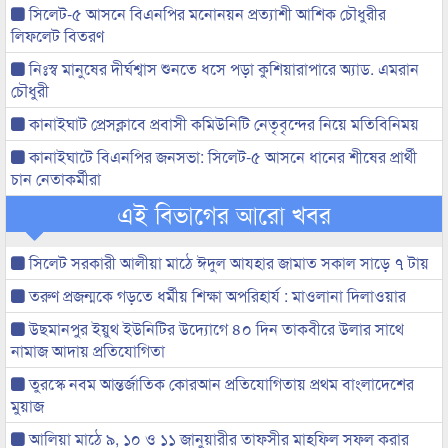
সিলেট-৫ আসনে বিএনপির মনোনয়ন প্রত্যাশী আশিক চৌধুরীর
লিফলেট বিতরণ
নিঃস্ব মানুষের দীর্ঘশ্বাস শুনতে ধসে পড়া কুশিয়ারাপারে অ্যাড. এমরান
চৌধুরী
কানাইঘাট প্রেসক্লাবে প্রবাসী কমিউনিটি নেতৃবৃন্দের নিয়ে মতিবিনিময়
কানাইঘাটে বিএনপির জনসভা: সিলেট-৫ আসনে ধানের শীষের প্রার্থী
চান নেতাকর্মীরা
এই বিভাগের আরো খবর
সিলেট সরকারী আলীয়া মাঠে ঈদুল আযহার জামাত সকাল সাড়ে ৭ টায়
তরুণ প্রজন্মকে গড়তে ধর্মীয় শিক্ষা অপরিহার্য : মাওলানা দিলাওয়ার
উছমানপুর ইয়ুথ ইউনিটির উদ্যোগে ৪০ দিন তাকবীরে উলার সাথে
নামাজ আদায় প্রতিযোগিতা
তুরস্কে নবম আন্তর্জাতিক কোরআন প্রতিযোগিতায় প্রথম বাংলাদেশের
মুয়াজ
আলিয়া মাঠে ৯, ১০ ও ১১ জানুয়ারীর তাফসীর মাহফিল সফল করার