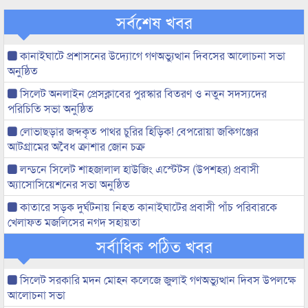
সর্বশেষ খবর
কানাইঘাটে প্রশাসনের উদ্যোগে গণঅভ্যুত্থান দিবসের আলোচনা সভা
অনুষ্ঠিত
সিলেট অনলাইন প্রেসক্লাবের পুরস্কার বিতরণ ও নতুন সদস্যদের
পরিচিতি সভা অনুষ্ঠিত
লোভাছড়ার জব্দকৃত পাথর চুরির হিড়িক! বেপরোয়া জকিগঞ্জের
আটগ্রামের অবৈধ ক্রাশার জোন চক্র
লন্ডনে সিলেট শাহজালাল হাউজিং এস্টেটস (উপশহর) প্রবাসী
অ্যাসোসিয়েশনের সভা অনুষ্ঠিত
কাতারে সড়ক দুর্ঘটনায় নিহত কানাইঘাটের প্রবাসী পাঁচ পরিবারকে
খেলাফত মজলিসের নগদ সহায়তা
সর্বাধিক পঠিত খবর
সিলেট সরকারি মদন মোহন কলেজে জুলাই গণঅভ্যুত্থান দিবস উপলক্ষে
আলোচনা সভা