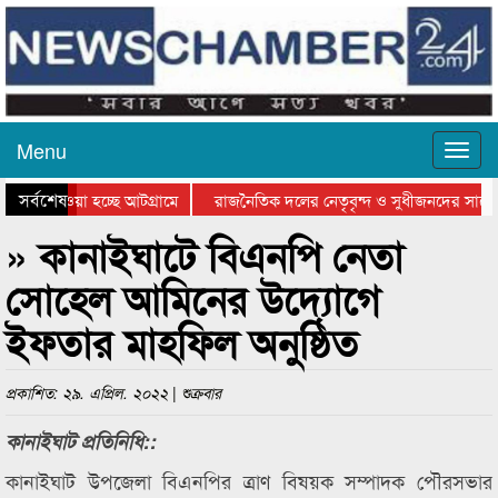
Menu
সর্বশেষ
িয়ে যাওয়া হচ্ছে আটগ্রামে
রাজনৈতিক দলের নেতৃবৃন্দ ও সুধীজনদের সাথে
তিযোগিতার পুরস্কার বিতরণ সম্পন্ন
সিলেটে বাংলাদেশ গ্রুপ থিয়েটার ফেডারেশানের ব
» কানাইঘাটে বিএনপি নেতা
সোহেল আমিনের উদ্যোগে
ইফতার মাহফিল অনুষ্ঠিত
প্রকাশিত: ২৯. এপ্রিল. ২০২২ | শুক্রবার
কানাইঘাট প্রতিনিধি::
কানাইঘাট উপজেলা বিএনপির ত্রাণ বিষয়ক সম্পাদক পৌরসভার