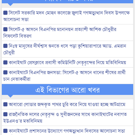
সিলেট সরকারি মদন মোহন কলেজে জুলাই গণঅভ্যুত্থান দিবস উপলক্ষে
আলোচনা সভা
সিলেট-৫ আসনে বিএনপির মনোনয়ন প্রত্যাশী আশিক চৌধুরীর
লিফলেট বিতরণ
নিঃস্ব মানুষের দীর্ঘশ্বাস শুনতে ধসে পড়া কুশিয়ারাপারে অ্যাড. এমরান
চৌধুরী
কানাইঘাট প্রেসক্লাবে প্রবাসী কমিউনিটি নেতৃবৃন্দের নিয়ে মতিবিনিময়
কানাইঘাটে বিএনপির জনসভা: সিলেট-৫ আসনে ধানের শীষের প্রার্থী
চান নেতাকর্মীরা
এই বিভাগের আরো খবর
আবারো লোভার জব্দকৃত পাথর চুরি করে নিয়ে যাওয়া হচ্ছে আটগ্রামে
রাজনৈতিক দলের নেতৃবৃন্দ ও সুধীজনদের সাথে কানাইঘাটের নবাগত
ইউএনও’র মতবিনিময়
কানাইঘাটে প্রশাসনের উদ্যোগে গণঅভ্যুত্থান দিবসের আলোচনা সভা