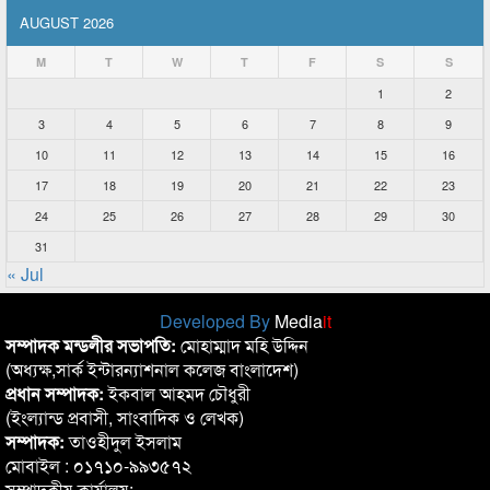
AUGUST 2026
M
T
W
T
F
S
S
1
2
3
4
5
6
7
8
9
10
11
12
13
14
15
16
17
18
19
20
21
22
23
24
25
26
27
28
29
30
31
« Jul
Developed By
Media
it
সম্পাদক মন্ডলীর সভাপতি:
মোহাম্মাদ মহি উদ্দিন
(অধ্যক্ষ,সার্ক ইন্টারন্যাশনাল কলেজ বাংলাদেশ)
প্রধান সম্পাদক:
ইকবাল আহমদ চৌধুরী
(ইংল্যান্ড প্রবাসী, সাংবাদিক ও লেখক)
সম্পাদক:
তাওহীদুল ইসলাম
মোবাইল : ০১৭১০-৯৯৩৫৭২
সম্পাদকীয় কার্যালয়: