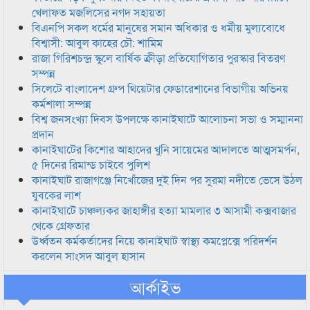
খেলাফত মজলিসের নগদ সহায়তা
বিএনপি সকল ধর্মের মানুষের সমান অধিকার ও ধর্মীয় মুল্যবোধে
বিশ্বাসী: আবুল কাহের চৌ: শামিম
রাজা গিরিশচন্দ্র স্কুলে বার্ষিক ক্রীড়া প্রতিযোগিতার পুরস্কার বিতরণ
সম্পন্ন
সিলেটে বাংলাদেশ গ্রুপ থিয়েটার ফেডারেশানের বিভাগীয় অভিনয়
কর্মশালা সম্পন্ন
বিশ্ব জনসংখ্যা দিবস উপলক্ষে কানাইঘাটে আলোচনা সভা ও সম্মাননা
প্রদান
কানাইঘাটের কিশোর আহাদের খুনি সায়েমের আদালতে আত্মসমর্পন,
৫ দিনের রিমান্ড চাইবে পুলিশ
কানাইঘাট রাজাগঞ্জে নিখোঁজের দুই দিন পর সুরমা নদীতে ভেসে উঠল
যুবকের লাশ
কানাইঘাটে চাঞ্চল্যকর জাহাঙ্গীর হত্যা মামলার ৩ আসামী কক্সবাজার
থেকে গ্রেফতার
উর্ধ্বতন কর্মকর্তাদের নিয়ে কানাইঘাট স্বাস্থ্য কমপ্লেক্সে পরিদর্শন
করলেন সাংসদ আবুল হাসান
আর্কাইভ