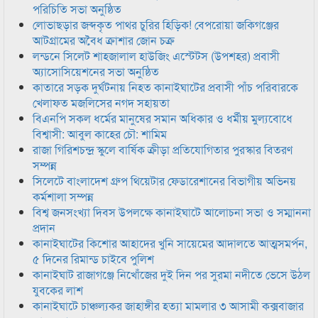
পরিচিতি সভা অনুষ্ঠিত
লোভাছড়ার জব্দকৃত পাথর চুরির হিড়িক! বেপরোয়া জকিগঞ্জের
আটগ্রামের অবৈধ ক্রাশার জোন চক্র
লন্ডনে সিলেট শাহজালাল হাউজিং এস্টেটস (উপশহর) প্রবাসী
অ্যাসোসিয়েশনের সভা অনুষ্ঠিত
কাতারে সড়ক দুর্ঘটনায় নিহত কানাইঘাটের প্রবাসী পাঁচ পরিবারকে
খেলাফত মজলিসের নগদ সহায়তা
বিএনপি সকল ধর্মের মানুষের সমান অধিকার ও ধর্মীয় মুল্যবোধে
বিশ্বাসী: আবুল কাহের চৌ: শামিম
রাজা গিরিশচন্দ্র স্কুলে বার্ষিক ক্রীড়া প্রতিযোগিতার পুরস্কার বিতরণ
সম্পন্ন
সিলেটে বাংলাদেশ গ্রুপ থিয়েটার ফেডারেশানের বিভাগীয় অভিনয়
কর্মশালা সম্পন্ন
বিশ্ব জনসংখ্যা দিবস উপলক্ষে কানাইঘাটে আলোচনা সভা ও সম্মাননা
প্রদান
কানাইঘাটের কিশোর আহাদের খুনি সায়েমের আদালতে আত্মসমর্পন,
৫ দিনের রিমান্ড চাইবে পুলিশ
কানাইঘাট রাজাগঞ্জে নিখোঁজের দুই দিন পর সুরমা নদীতে ভেসে উঠল
যুবকের লাশ
কানাইঘাটে চাঞ্চল্যকর জাহাঙ্গীর হত্যা মামলার ৩ আসামী কক্সবাজার