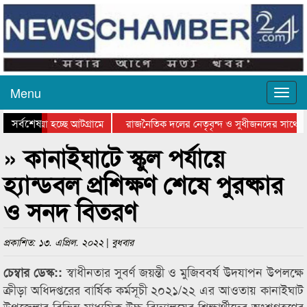
Menu
সর্বশেষ
য়ে যাওয়া হচ্ছে আটগ্রামে
রাজনৈতিক দলের নেতৃবৃন্দ ও সুধীজনদের সাথে ক
যোগিতার পুরস্কার বিতরণ সম্পন্ন
সিলেটে বাংলাদেশ গ্রুপ থিয়েটার ফেডারেশানের বিভ
» কানাইঘাটে স্কুল পর্যায়ে
হ্যান্ডবল প্রশিক্ষণ শেষে পুরষ্কার
ও সনদ বিতরণ
প্রকাশিত: ১৩. এপ্রিল. ২০২২ | বুধবার
স্বাধীনতার সুবর্ণ জয়ন্তী ও মুজিববর্ষ উদযাপন উপলক্ষে
চেম্বার ডেস্ক::
ক্রীড়া অধিদপ্তরের বার্ষিক কর্মসূচী ২০২১/২২ এর আওতায় কানাইঘাট
উপজেলার বিভিন্ন মাধ্যমিক উচ্চ বিদ্যালয়ের শিক্ষার্থীদের অংশগ্রহণের