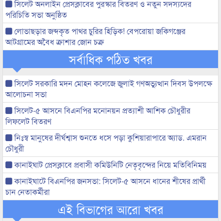
সিলেট অনলাইন প্রেসক্লাবের পুরস্কার বিতরণ ও নতুন সদস্যদের
পরিচিতি সভা অনুষ্ঠিত
লোভাছড়ার জব্দকৃত পাথর চুরির হিড়িক! বেপরোয়া জকিগঞ্জের
আটগ্রামের অবৈধ ক্রাশার জোন চক্র
সর্বাধিক পঠিত খবর
সিলেট সরকারি মদন মোহন কলেজে জুলাই গণঅভ্যুত্থান দিবস উপলক্ষে
আলোচনা সভা
সিলেট-৫ আসনে বিএনপির মনোনয়ন প্রত্যাশী আশিক চৌধুরীর
লিফলেট বিতরণ
নিঃস্ব মানুষের দীর্ঘশ্বাস শুনতে ধসে পড়া কুশিয়ারাপারে অ্যাড. এমরান
চৌধুরী
কানাইঘাট প্রেসক্লাবে প্রবাসী কমিউনিটি নেতৃবৃন্দের নিয়ে মতিবিনিময়
কানাইঘাটে বিএনপির জনসভা: সিলেট-৫ আসনে ধানের শীষের প্রার্থী
চান নেতাকর্মীরা
এই বিভাগের আরো খবর