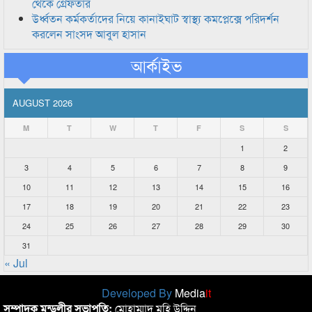
থেকে গ্রেফতার
উর্ধ্বতন কর্মকর্তাদের নিয়ে কানাইঘাট স্বাস্থ্য কমপ্লেক্সে পরিদর্শন
করলেন সাংসদ আবুল হাসান
আর্কাইভ
AUGUST 2026
M
T
W
T
F
S
S
1
2
3
4
5
6
7
8
9
10
11
12
13
14
15
16
17
18
19
20
21
22
23
24
25
26
27
28
29
30
31
« Jul
Developed By
Media
it
সম্পাদক মন্ডলীর সভাপতি:
মোহাম্মাদ মহি উদ্দিন