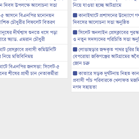
্থান দিবস উপলক্ষে আলোচনা সভা
নিয়ে যাওয়া হচ্ছে আটগ্রামে
-৫ আসনে বিএনপির মনোনয়ন
কানাইঘাটে প্রশাসনের উদ্যোগে গণঅ
ী আশিক চৌধুরীর লিফলেট বিতরণ
দিবসের আলোচনা সভা অনুষ্ঠিত
মানুষের দীর্ঘশ্বাস শুনতে ধসে পড়া
সিলেট অনলাইন প্রেসক্লাবের পুরস্
ারে অ্যাড. এমরান চৌধুরী
ও নতুন সদস্যদের পরিচিতি সভা অনুষ
ট প্রেসক্লাবে প্রবাসী কমিউনিটি
লোভাছড়ার জব্দকৃত পাথর চুরির হ
ের নিয়ে মতিবিনিময়
বেপরোয়া জকিগঞ্জের আটগ্রামের অবৈধ
জোন চক্র
ঘাটে বিএনপির জনসভা: সিলেট-৫
র শীষের প্রার্থী চান নেতাকর্মীরা
কাতারে সড়ক দুর্ঘটনায় নিহত কা
প্রবাসী পাঁচ পরিবারকে খেলাফত মজ
নগদ সহায়তা