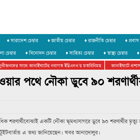
♦ সারাদেশ চেম্বার
♦ জাতীয় চেম্বার
♦ রাজনীতি চেম্বার
♦ প্রবাস 
লা চেম্বার
♦ বিনোদন চেম্বার
♦ সাহিত্য চেম্বার
♦ স্বাস্থ্য চেম্বার
♦
ুধীজনদের সাথে কানাইঘাটের নবাগত ইউএনও’র মতবিনিময়
কানাইঘাটে প্রশাসনে
র ফেডারেশানের বিভাগীয় অভিনয় কর্মশালা সম্পন্ন
ওয়ার পথে নৌকা ডুবে ৯০ শরণার্থ
 শরণার্থীবোঝাই একটি নৌকা ভূমধ্যসাগরে ডুবে ৯০ শরণার্থীর মৃত্যু
ুইটবার্তায় এ তথ্য জানিয়েছেন। খবর আনাদোলুর।