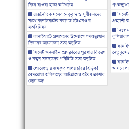
নিয়ে যাওয়া হচ্ছে আটগ্রামে
গণঅভ্যুত
রাজনৈতিক দলের নেতৃবৃন্দ ও সুধীজনদের
সিলেট
সাথে কানাইঘাটের নবাগত ইউএনও’র
প্রত্যাশ
মতবিনিময়
নিঃস্ব 
কানাইঘাটে প্রশাসনের উদ্যোগে গণঅভ্যুত্থান
কুশিয়ারাপ
দিবসের আলোচনা সভা অনুষ্ঠিত
কানাইঘা
সিলেট অনলাইন প্রেসক্লাবের পুরস্কার বিতরণ
নেতৃবৃন্দ
ও নতুন সদস্যদের পরিচিতি সভা অনুষ্ঠিত
কানাই
লোভাছড়ার জব্দকৃত পাথর চুরির হিড়িক!
আসনে ধানে
বেপরোয়া জকিগঞ্জের আটগ্রামের অবৈধ ক্রাশার
জোন চক্র