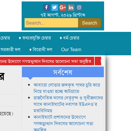
৭ই আগস্ট, ২০২৬ খ্রিস্টাব্দ
চেম্বার
♦ তথ্যপ্রযুক্তি চেম্বার
♦ ধর্ম চেম্বার
 সরকারী দল
♦ বিরোধী দল
Our Team
র উদ্যোগে গণঅভ্যুত্থান দিবসের আলোচনা সভা অনুষ্ঠিত
সিলেট অনলাইন প্রেসক্
সর্বশেষ
ীর
আবারো লোভার জব্দকৃত পাথর চুরি করে
নিয়ে যাওয়া হচ্ছে আটগ্রামে
রাজনৈতিক দলের নেতৃবৃন্দ ও সুধীজনদের
সাথে কানাইঘাটের নবাগত ইউএনও’র
মতবিনিময়
 হয়েছে।
কানাইঘাটে প্রশাসনের উদ্যোগে
গণঅভ্যুত্থান দিবসের আলোচনা সভা
অনুষ্ঠিত