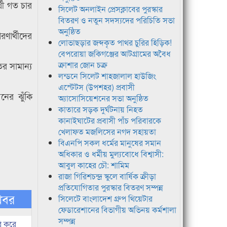
থী গত চার
সিলেট অনলাইন প্রেসক্লাবের পুরস্কার
বিতরণ ও নতুন সদস্যদের পরিচিতি সভা
অনুষ্ঠিত
ণার্থীদের
লোভাছড়ার জব্দকৃত পাথর চুরির হিড়িক!
বেপরোয়া জকিগঞ্জের আটগ্রামের অবৈধ
র সামান্য
ক্রাশার জোন চক্র
লন্ডনে সিলেট শাহজালাল হাউজিং
এস্টেটস (উপশহর) প্রবাসী
নের ঝুঁকি
অ্যাসোসিয়েশনের সভা অনুষ্ঠিত
কাতারে সড়ক দুর্ঘটনায় নিহত
কানাইঘাটের প্রবাসী পাঁচ পরিবারকে
খেলাফত মজলিসের নগদ সহায়তা
বিএনপি সকল ধর্মের মানুষের সমান
অধিকার ও ধর্মীয় মুল্যবোধে বিশ্বাসী:
আবুল কাহের চৌ: শামিম
রাজা গিরিশচন্দ্র স্কুলে বার্ষিক ক্রীড়া
প্রতিযোগিতার পুরস্কার বিতরণ সম্পন্ন
খবর
সিলেটে বাংলাদেশ গ্রুপ থিয়েটার
ফেডারেশানের বিভাগীয় অভিনয় কর্মশালা
সম্পন্ন
ি করে