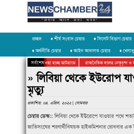
প্রচ্ছদ
♦ শীর্ষ সংবাদ চেম্বার
♦ সিলেট বিভাগ চেম্বার
♦ অর্থনীতি চেম্বার
♦ আইন আদালত চেম্বার
♦ খেলাধু
সর্বশেষ
াথর চুরি করে নিয়ে যাওয়া হচ্ছে আটগ্রামে
রাজনৈতিক দলের নেতৃবৃন্দ ও স
ার্ষিক ক্রীড়া প্রতিযোগিতার পুরস্কার বিতরণ সম্পন্ন
সিলেটে বাংলাদেশ গ্রুপ থিয়েটা
» লিবিয়া থেকে ইউরোপ যা
মৃত্যু
প্রকাশিত: ০৪. এপ্রিল. ২০২২ | সোমবার
লিবিয়া থেকে ইউরোপে যাওয়ার পথে শতাধিক
চেম্বার ডেস্ক::
জাতিসংঘের শরণার্থীবিষয়ক হাইকমিশনার রোববার এক ট