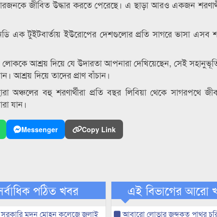
র চারজনকে জীবিত উদ্ধার করতে পেরেছে। এ ছাড়া আরও একজন শরণার্
েনডি এক টুইটবার্তায় ইউরোপের দেশগুলোর প্রতি সাগরে ভাসা এসব শর
লোককে আশ্রয় দিয়ে যে উদারতা আপনারা দেখিয়েছেন, সেই সহানুভূতি
ন। আশ্রয় দিয়ে তাদের প্রাণ বাঁচান।
রা অঞ্চলের বহু শরণার্থীরা প্রতি বছর লিবিয়া থেকে সাগরপথে জীব
ারা যান।
Messenger
Copy Link
সর্বাধিক পঠিত খবর
এই বিভাগের আরো 
 সরকারি মদন মোহন কলেজে জুলাই
আবারো লোভার জব্দকৃত পাথর চুর