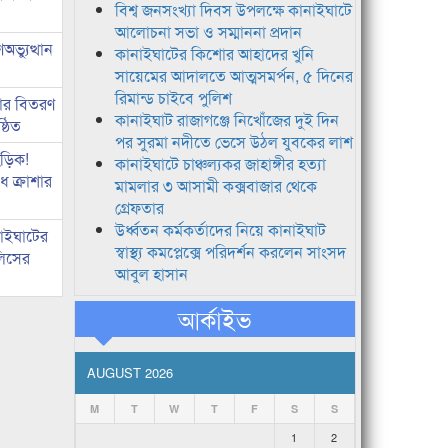
বিশ্ব জনসংখ্যা দিবস উপলক্ষে কানাইঘাটে
আলোচনা সভা ও সম্মাননা প্রদান
ভ্যুত্থান
কানাইঘাটের কিশোর আহাদের খুনি
সায়েমের আদালতে আত্মসমর্পন, ৫ দিনের
রিমান্ড চাইবে পুলিশ
কার বিতরণ
কানাইঘাট রাজাগঞ্জে নিখোঁজের দুই দিন
্ঠিত
পর সুরমা নদীতে ভেসে উঠল যুবকের লাশ
িড়িক!
কানাইঘাটে চাঞ্চল্যকর জাহাঙ্গীর হত্যা
 ক্রাশার
মামলার ৩ আসামী কক্সবাজার থেকে
গ্রেফতার
উর্ধ্বতন কর্মকর্তাদের নিয়ে কানাইঘাট
নাইঘাটের
স্বাস্থ্য কমপ্লেক্সে পরিদর্শন করলেন সাংসদ
লিসের
আবুল হাসান
আর্কাইভ
AUGUST 2026
M
T
W
T
F
S
S
1
2