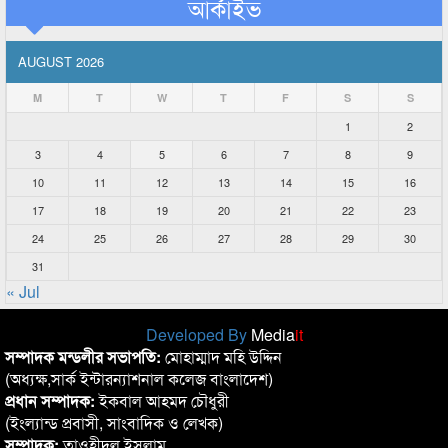
আর্কাইভ
AUGUST 2026
M
T
W
T
F
S
S
1
2
3
4
5
6
7
8
9
10
11
12
13
14
15
16
17
18
19
20
21
22
23
24
25
26
27
28
29
30
31
« Jul
Developed By
Media
it
সম্পাদক মন্ডলীর সভাপতি:
মোহাম্মাদ মহি উদ্দিন
(অধ্যক্ষ,সার্ক ইন্টারন্যাশনাল কলেজ বাংলাদেশ)
প্রধান সম্পাদক:
ইকবাল আহমদ চৌধুরী
(ইংল্যান্ড প্রবাসী, সাংবাদিক ও লেখক)
সম্পাদক:
তাওহীদুল ইসলাম