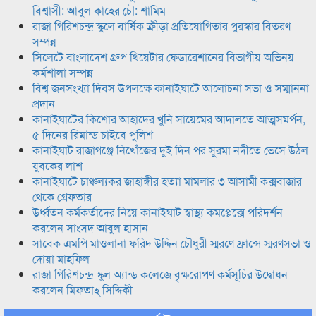
বিশ্বাসী: আবুল কাহের চৌ: শামিম
রাজা গিরিশচন্দ্র স্কুলে বার্ষিক ক্রীড়া প্রতিযোগিতার পুরস্কার বিতরণ
সম্পন্ন
সিলেটে বাংলাদেশ গ্রুপ থিয়েটার ফেডারেশানের বিভাগীয় অভিনয়
কর্মশালা সম্পন্ন
বিশ্ব জনসংখ্যা দিবস উপলক্ষে কানাইঘাটে আলোচনা সভা ও সম্মাননা
প্রদান
কানাইঘাটের কিশোর আহাদের খুনি সায়েমের আদালতে আত্মসমর্পন,
৫ দিনের রিমান্ড চাইবে পুলিশ
কানাইঘাট রাজাগঞ্জে নিখোঁজের দুই দিন পর সুরমা নদীতে ভেসে উঠল
যুবকের লাশ
কানাইঘাটে চাঞ্চল্যকর জাহাঙ্গীর হত্যা মামলার ৩ আসামী কক্সবাজার
থেকে গ্রেফতার
উর্ধ্বতন কর্মকর্তাদের নিয়ে কানাইঘাট স্বাস্থ্য কমপ্লেক্সে পরিদর্শন
করলেন সাংসদ আবুল হাসান
সাবেক এমপি মাওলানা ফরিদ উদ্দিন চৌধুরী স্মরণে ফ্রান্সে স্মরণসভা ও
দোয়া মাহফিল
রাজা গিরিশচন্দ্র স্কুল অ্যান্ড কলেজে বৃক্ষরোপণ কর্মসূচির উদ্বোধন
করলেন মিফতাহ্ সিদ্দিকী