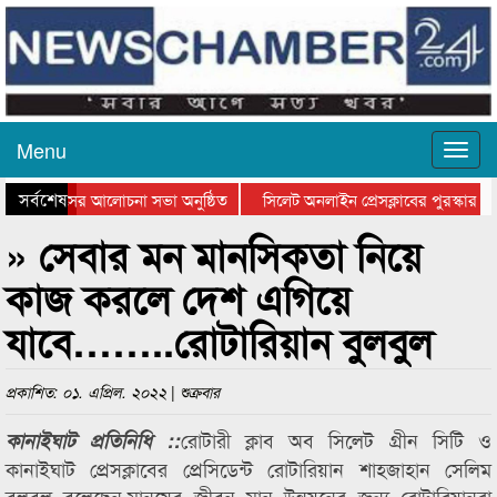
Menu
সর্বশেষ
ত্থান দিবসের আলোচনা সভা অনুষ্ঠিত
সিলেট অনলাইন প্রেসক্লাবের পুরস্কার বি
টে আলোচনা সভা ও সম্মাননা প্রদান
কানাইঘাটের কিশোর আহাদের খুনি সায়েমের
» সেবার মন মানসিকতা নিয়ে
কাজ করলে দেশ এগিয়ে
যাবে……..রোটারিয়ান বুলবুল
প্রকাশিত: ০১. এপ্রিল. ২০২২ | শুক্রবার
রোটারী ক্লাব অব সিলেট গ্রীন সিটি ও
কানাইঘাট প্রতিনিধি ::
কানাইঘাট প্রেসক্লাবের প্রেসিডেন্ট রোটারিয়ান শাহজাহান সেলিম
বুলবুল বলেছেন,মানুষের জীবন মান উন্নয়নের জন্য রোটারিয়ানরা