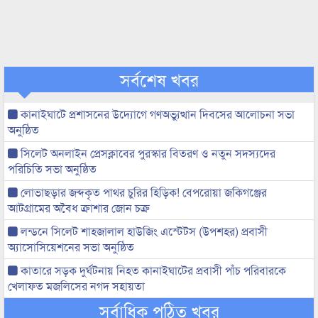
সর্বশেষ খবর
কানাইঘাটে প্রশাসনের উদ্যোগে গণঅভ্যুত্থান দিবসের আলোচনা সভা
অনুষ্ঠিত
সিলেট অনলাইন প্রেসক্লাবের পুরস্কার বিতরণ ও নতুন সদস্যদের
পরিচিতি সভা অনুষ্ঠিত
লোভাছড়ার জব্দকৃত পাথর চুরির হিড়িক! বেপরোয়া জকিগঞ্জের
আটগ্রামের অবৈধ ক্রাশার জোন চক্র
লন্ডনে সিলেট শাহজালাল হাউজিং এস্টেটস (উপশহর) প্রবাসী
অ্যাসোসিয়েশনের সভা অনুষ্ঠিত
কাতারে সড়ক দুর্ঘটনায় নিহত কানাইঘাটের প্রবাসী পাঁচ পরিবারকে
খেলাফত মজলিসের নগদ সহায়তা
সর্বাধিক পঠিত খবর