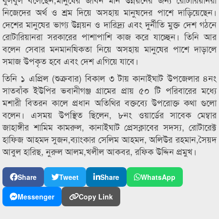
নিজেদের অর্থ ও শ্রম দিয়ে অসহায় মানুষদের পাশে দাড়িয়েছেন।
দেশের মানুষের ভাগ্য উন্নয়ন ও দারিদ্র্য এবং দুর্নীতি মুক্ত দেশ গঠনে
রোটারিয়ানরা সরকারের পাশাপাশি কাজ করে যাচ্ছেন। তিনি আর
বলেন সেবার মনমানষিকতা নিয়ে অসহায় মানুষের পাশে দাড়ালে
সমাজ উপকৃত হবে এবং দেশ এগিয়ে যাবে।
তিনি ১ এপ্রিল (শুক্রবার) বিকাল ৩ টায় কানাইঘাট উপজেলার ৪নং
সাতবাঁক ইউপির ভবানীগঞ্জ গ্রামের প্রায় ৫০ টি পরিবারের মধ্যে
মশারী বিতরন কালে প্রধান অতিথির বক্তব্যে উপরোক্ত কথা গুলো
বলেন। এসময় উপস্থিত ছিলেন, ৮নং ওয়ার্ডের সাবেক মেম্বার
জাহাঙ্গীর শামিম কামরুল, কানাইঘাট প্রেসক্লাবের সদস্য, রোটারেক্ট
হাফিজ আহমদ সুজন,ব্যাংকার সেলিম আহমদ, অলিউর রহমান,সৈয়দ
আবুল হারিছ, নুরুল আলম,খলীল আকবর, রফিক উদ্দিন প্রমুখ।
Share
Tweet
Share
WhatsApp
Messenger
Copy Link