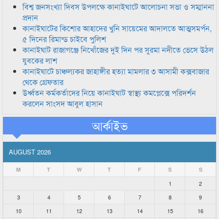
বিশ্ব জনসংখ্যা দিবস উপলক্ষে কানাইঘাটে আলোচনা সভা ও সম্মাননা
প্রদান
কানাইঘাটের কিশোর আহাদের খুনি সায়েমের আদালতে আত্মসমর্পন,
৫ দিনের রিমান্ড চাইবে পুলিশ
কানাইঘাট রাজাগঞ্জে নিখোঁজের দুই দিন পর সুরমা নদীতে ভেসে উঠল
যুবকের লাশ
কানাইঘাটে চাঞ্চল্যকর জাহাঙ্গীর হত্যা মামলার ৩ আসামী কক্সবাজার
থেকে গ্রেফতার
উর্ধ্বতন কর্মকর্তাদের নিয়ে কানাইঘাট স্বাস্থ্য কমপ্লেক্সে পরিদর্শন
করলেন সাংসদ আবুল হাসান
আর্কাইভ
AUGUST 2026
M
T
W
T
F
S
S
1
2
3
4
5
6
7
8
9
10
11
12
13
14
15
16