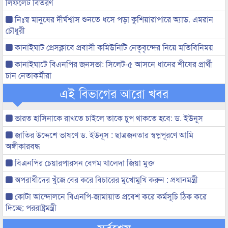
লিফলেট বিতরণ
নিঃস্ব মানুষের দীর্ঘশ্বাস শুনতে ধসে পড়া কুশিয়ারাপারে অ্যাড. এমরান
চৌধুরী
কানাইঘাট প্রেসক্লাবে প্রবাসী কমিউনিটি নেতৃবৃন্দের নিয়ে মতিবিনিময়
কানাইঘাটে বিএনপির জনসভা: সিলেট-৫ আসনে ধানের শীষের প্রার্থী
চান নেতাকর্মীরা
এই বিভাগের আরো খবর
ভারত হাসিনাকে রাখতে চাইলে তাকে চুপ থাকতে হবে: ড. ইউনূস
জাতির উদ্দেশে ভাষণে ড. ইউনূস : ছাত্রজনতার স্বপ্নপূরণে আমি
অঙ্গীকারবদ্ধ
বিএনপির চেয়ারপারসন বেগম খালেদা জিয়া মুক্ত
অপরাধীদের খুঁজে বের করে বিচারের মুখোমুখি করুন : প্রধানমন্ত্রী
কোটা আন্দোলনে বিএনপি-জামায়াত প্রবেশ করে কর্মসূচি ঠিক করে
দিচ্ছে: পররাষ্ট্রমন্ত্রী
সর্বশেষ