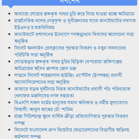
আবারো লোভার জব্দকৃত পাথর চুরি করে নিয়ে যাওয়া হচ্ছে আটগ্রামে
রাজনৈতিক দলের নেতৃবৃন্দ ও সুধীজনদের সাথে কানাইঘাটের নবাগত
ইউএনও’র মতবিনিময়
কানাইঘাটে প্রশাসনের উদ্যোগে গণঅভ্যুত্থান দিবসের আলোচনা সভা
অনুষ্ঠিত
সিলেট অনলাইন প্রেসক্লাবের পুরস্কার বিতরণ ও নতুন সদস্যদের
পরিচিতি সভা অনুষ্ঠিত
লোভাছড়ার জব্দকৃত পাথর চুরির হিড়িক! বেপরোয়া জকিগঞ্জের
আটগ্রামের অবৈধ ক্রাশার জোন চক্র
লন্ডনে সিলেট শাহজালাল হাউজিং এস্টেটস (উপশহর) প্রবাসী
অ্যাসোসিয়েশনের সভা অনুষ্ঠিত
কাতারে সড়ক দুর্ঘটনায় নিহত কানাইঘাটের প্রবাসী পাঁচ পরিবারকে
খেলাফত মজলিসের নগদ সহায়তা
বিএনপি সকল ধর্মের মানুষের সমান অধিকার ও ধর্মীয় মুল্যবোধে
বিশ্বাসী: আবুল কাহের চৌ: শামিম
রাজা গিরিশচন্দ্র স্কুলে বার্ষিক ক্রীড়া প্রতিযোগিতার পুরস্কার বিতরণ
সম্পন্ন
সিলেটে বাংলাদেশ গ্রুপ থিয়েটার ফেডারেশানের বিভাগীয় অভিনয়
কর্মশালা সম্পন্ন