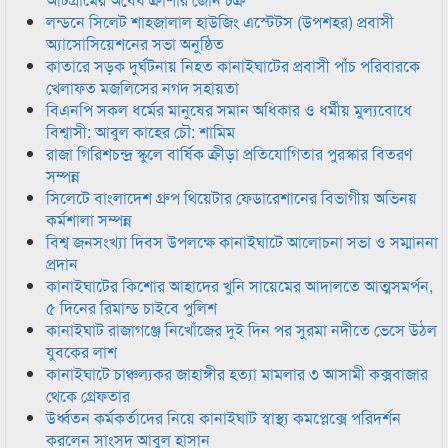
লন্ডনে সিলেট শাহজালাল হাউজিং এস্টেটস (উপশহর) প্রবাসী
অ্যাসোসিয়েশনের সভা অনুষ্ঠিত
কাতারে সড়ক দুর্ঘটনায় নিহত কানাইঘাটের প্রবাসী পাঁচ পরিবারকে
খেলাফত মজলিসের নগদ সহায়তা
বিএনপি সকল ধর্মের মানুষের সমান অধিকার ও ধর্মীয় মুল্যবোধে
বিশ্বাসী: আবুল কাহের চৌ: শামিম
রাজা গিরিশচন্দ্র স্কুলে বার্ষিক ক্রীড়া প্রতিযোগিতার পুরস্কার বিতরণ
সম্পন্ন
সিলেটে বাংলাদেশ গ্রুপ থিয়েটার ফেডারেশানের বিভাগীয় অভিনয়
কর্মশালা সম্পন্ন
বিশ্ব জনসংখ্যা দিবস উপলক্ষে কানাইঘাটে আলোচনা সভা ও সম্মাননা
প্রদান
কানাইঘাটের কিশোর আহাদের খুনি সায়েমের আদালতে আত্মসমর্পন,
৫ দিনের রিমান্ড চাইবে পুলিশ
কানাইঘাট রাজাগঞ্জে নিখোঁজের দুই দিন পর সুরমা নদীতে ভেসে উঠল
যুবকের লাশ
কানাইঘাটে চাঞ্চল্যকর জাহাঙ্গীর হত্যা মামলার ৩ আসামী কক্সবাজার
থেকে গ্রেফতার
উর্ধ্বতন কর্মকর্তাদের নিয়ে কানাইঘাট স্বাস্থ্য কমপ্লেক্সে পরিদর্শন
করলেন সাংসদ আবুল হাসান