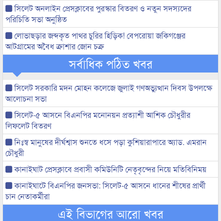
সিলেট অনলাইন প্রেসক্লাবের পুরস্কার বিতরণ ও নতুন সদস্যদের
পরিচিতি সভা অনুষ্ঠিত
লোভাছড়ার জব্দকৃত পাথর চুরির হিড়িক! বেপরোয়া জকিগঞ্জের
আটগ্রামের অবৈধ ক্রাশার জোন চক্র
সর্বাধিক পঠিত খবর
সিলেট সরকারি মদন মোহন কলেজে জুলাই গণঅভ্যুত্থান দিবস উপলক্ষে
আলোচনা সভা
সিলেট-৫ আসনে বিএনপির মনোনয়ন প্রত্যাশী আশিক চৌধুরীর
লিফলেট বিতরণ
নিঃস্ব মানুষের দীর্ঘশ্বাস শুনতে ধসে পড়া কুশিয়ারাপারে অ্যাড. এমরান
চৌধুরী
কানাইঘাট প্রেসক্লাবে প্রবাসী কমিউনিটি নেতৃবৃন্দের নিয়ে মতিবিনিময়
কানাইঘাটে বিএনপির জনসভা: সিলেট-৫ আসনে ধানের শীষের প্রার্থী
চান নেতাকর্মীরা
এই বিভাগের আরো খবর