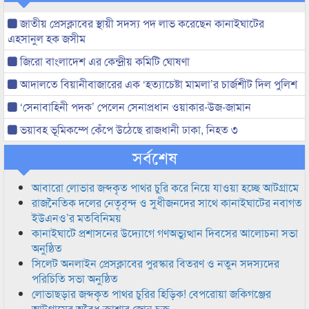
জাতীয় প্রেসক্লাবের স্থায়ী সদস্য পদ লাভ করেছেন কানাইঘাটের
এহসানুল হক জসীম
জিরো বাংলাদেশ এর কেন্দ্রীয় কমিটি ঘোষণা
আদালতে বিয়ানীবাজারের এক ‘হত্যাচেষ্টা মামলা’র চার্জশীট দিল পুলিশ
‘সেনাবাহিনী পদক’ পেলেন সেনাপ্রধান ওয়াকার-উজ-জামান
ভয়াবহ ভূমিকম্পে কেঁপে উঠেছে রাজধানী ঢাকা, নিহত ৩
সর্বশেষ
আবারো লোভার জব্দকৃত পাথর চুরি করে নিয়ে যাওয়া হচ্ছে আটগ্রামে
রাজনৈতিক দলের নেতৃবৃন্দ ও সুধীজনদের সাথে কানাইঘাটের নবাগত
ইউএনও’র মতবিনিময়
কানাইঘাটে প্রশাসনের উদ্যোগে গণঅভ্যুত্থান দিবসের আলোচনা সভা
অনুষ্ঠিত
সিলেট অনলাইন প্রেসক্লাবের পুরস্কার বিতরণ ও নতুন সদস্যদের
পরিচিতি সভা অনুষ্ঠিত
লোভাছড়ার জব্দকৃত পাথর চুরির হিড়িক! বেপরোয়া জকিগঞ্জের
আটগ্রামের অবৈধ ক্রাশার জোন চক্র