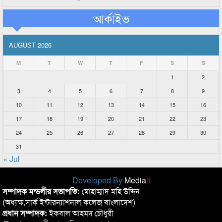
আর্কাইভ
AUGUST 2026
M
T
W
T
F
S
S
1
2
3
4
5
6
7
8
9
10
11
12
13
14
15
16
17
18
19
20
21
22
23
24
25
26
27
28
29
30
31
« Jul
Developed By
Media
it
সম্পাদক মন্ডলীর সভাপতি:
মোহাম্মাদ মহি উদ্দিন
(অধ্যক্ষ,সার্ক ইন্টারন্যাশনাল কলেজ বাংলাদেশ)
প্রধান সম্পাদক:
ইকবাল আহমদ চৌধুরী