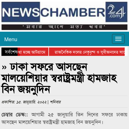
Menu
সর্বশেষ
িয়ে যাওয়া হচ্ছে আটগ্রামে
রাজনৈতিক দলের নেতৃবৃন্দ ও সুধীজনদের সাথে
তিযোগিতার পুরস্কার বিতরণ সম্পন্ন
সিলেটে বাংলাদেশ গ্রুপ থিয়েটার ফেডারেশানের ব
» ঢাকা সফরে আসছেন
মালয়েশিয়ার স্বরাষ্ট্রমন্ত্রী হামজাহ
বিন জয়নুদিন
প্রকাশিত: ১৫. জানুয়ারি. ২০২২ | শনিবার
আগামী ২৫ জানুয়ারি তিন দিনের সফরে ঢাকায়
চেম্বার ডেস্ক::
আসছেন মালয়েশিয়ার স্বরাষ্ট্রমন্ত্রী হামজাহ বিন জয়নুদিন।