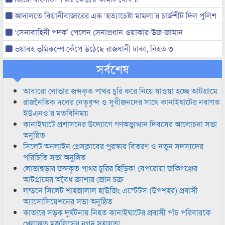
আদালতে বিয়ানীবাজারের এক ‘হত্যাচেষ্টা মামলা’র চার্জশীট দিল পুলিশ
‘সেনাবাহিনী পদক’ পেলেন সেনাপ্রধান ওয়াকার-উজ-জামান
ভয়াবহ ভূমিকম্পে কেঁপে উঠেছে রাজধানী ঢাকা, নিহত ৩
সর্বশেষ
আবারো লোভার জব্দকৃত পাথর চুরি করে নিয়ে যাওয়া হচ্ছে আটগ্রামে
রাজনৈতিক দলের নেতৃবৃন্দ ও সুধীজনদের সাথে কানাইঘাটের নবাগত
ইউএনও’র মতবিনিময়
কানাইঘাটে প্রশাসনের উদ্যোগে গণঅভ্যুত্থান দিবসের আলোচনা সভা
অনুষ্ঠিত
সিলেট অনলাইন প্রেসক্লাবের পুরস্কার বিতরণ ও নতুন সদস্যদের
পরিচিতি সভা অনুষ্ঠিত
লোভাছড়ার জব্দকৃত পাথর চুরির হিড়িক! বেপরোয়া জকিগঞ্জের
আটগ্রামের অবৈধ ক্রাশার জোন চক্র
লন্ডনে সিলেট শাহজালাল হাউজিং এস্টেটস (উপশহর) প্রবাসী
অ্যাসোসিয়েশনের সভা অনুষ্ঠিত
কাতারে সড়ক দুর্ঘটনায় নিহত কানাইঘাটের প্রবাসী পাঁচ পরিবারকে
খেলাফত মজলিসের নগদ সহায়তা