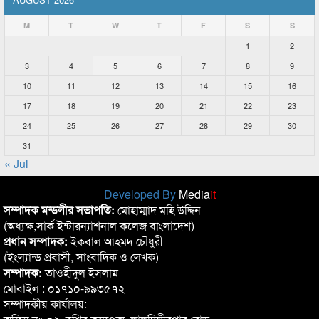
M
T
W
T
F
S
S
1
2
3
4
5
6
7
8
9
10
11
12
13
14
15
16
17
18
19
20
21
22
23
24
25
26
27
28
29
30
31
« Jul
Developed By
Media
it
সম্পাদক মন্ডলীর সভাপতি:
মোহাম্মাদ মহি উদ্দিন
(অধ্যক্ষ,সার্ক ইন্টারন্যাশনাল কলেজ বাংলাদেশ)
প্রধান সম্পাদক:
ইকবাল আহমদ চৌধুরী
(ইংল্যান্ড প্রবাসী, সাংবাদিক ও লেখক)
সম্পাদক:
তাওহীদুল ইসলাম
মোবাইল : ০১৭১০-৯৯৩৫৭২
সম্পাদকীয় কার্যালয়: