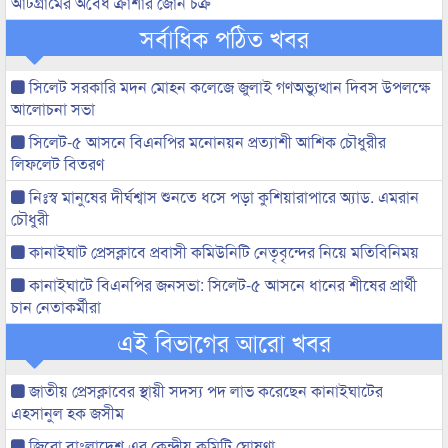
আটগ্রামের অবৈধ ক্রাশার জোন চক্র
সর্বাধিক পঠিত খবর
সিলেট সরকারি মদন মোহন কলেজে জুলাই গণঅভ্যুত্থান দিবস উপলক্ষে
আলোচনা সভা
সিলেট-৫ আসনে বিএনপির মনোনয়ন প্রত্যাশী আশিক চৌধুরীর
লিফলেট বিতরণ
নিঃস্ব মানুষের দীর্ঘশ্বাস শুনতে ধসে পড়া কুশিয়ারাপারে অ্যাড. এমরান
চৌধুরী
কানাইঘাট প্রেসক্লাবে প্রবাসী কমিউনিটি নেতৃবৃন্দের নিয়ে মতিবিনিময়
কানাইঘাটে বিএনপির জনসভা: সিলেট-৫ আসনে ধানের শীষের প্রার্থী
চান নেতাকর্মীরা
এই বিভাগের আরো খবর
জাতীয় প্রেসক্লাবের স্থায়ী সদস্য পদ লাভ করেছেন কানাইঘাটের
এহসানুল হক জসীম
জিরো বাংলাদেশ এর কেন্দ্রীয় কমিটি ঘোষণা