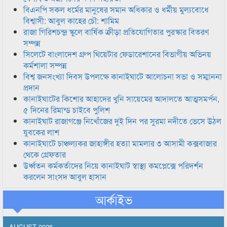
বিএনপি সকল ধর্মের মানুষের সমান অধিকার ও ধর্মীয় মুল্যবোধে
বিশ্বাসী: আবুল কাহের চৌ: শামিম
রাজা গিরিশচন্দ্র স্কুলে বার্ষিক ক্রীড়া প্রতিযোগিতার পুরস্কার বিতরণ
সম্পন্ন
সিলেটে বাংলাদেশ গ্রুপ থিয়েটার ফেডারেশানের বিভাগীয় অভিনয়
কর্মশালা সম্পন্ন
বিশ্ব জনসংখ্যা দিবস উপলক্ষে কানাইঘাটে আলোচনা সভা ও সম্মাননা
প্রদান
কানাইঘাটের কিশোর আহাদের খুনি সায়েমের আদালতে আত্মসমর্পন,
৫ দিনের রিমান্ড চাইবে পুলিশ
কানাইঘাট রাজাগঞ্জে নিখোঁজের দুই দিন পর সুরমা নদীতে ভেসে উঠল
যুবকের লাশ
কানাইঘাটে চাঞ্চল্যকর জাহাঙ্গীর হত্যা মামলার ৩ আসামী কক্সবাজার
থেকে গ্রেফতার
উর্ধ্বতন কর্মকর্তাদের নিয়ে কানাইঘাট স্বাস্থ্য কমপ্লেক্সে পরিদর্শন
করলেন সাংসদ আবুল হাসান
আর্কাইভ
AUGUST 2026