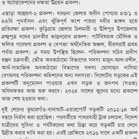
ও অ্যাপ্লিকেশনের দক্ষতা উন্নয়ন প্রকল্প।
এছাড়া আশ্রয়ণ-২ প্রকল্প। বরগুনা জেলার অধীন পোল্ডার ৪৩/১ ও
৪৪বি পুনর্বাসন এবং ঝুঁকিপূর্ণ অংশ পায়রা নদীর ভাঙ্গন হতে
প্রতিরক্ষা প্রকল্প। কুড়িগ্রাম জেলার চিলমারী ও উলিপুর উপজেলায়
ব্রক্ষ্মপুত্র নদের ডানতীর ভাঙনরোধ প্রকল্প। পাটবিষয়ক মৌলিক ও
ফলিত গবেষণা প্রকল্প ও বেপজা অর্থনৈতিক অঞ্চল, মীরসরাই প্রথম
পর্যায় প্রকল্প। এ সময় উপস্থিত ছিলেন- পরিকল্পনা সচিব প্রদীপ
রঞ্জন চক্রবর্তী, ভৌত অবকাঠামো বিভাগের সদস্য মামুন-আল-রশীদ,
আর্থ-সামাজিক অবকাঠামো বিভাগের সদস্য মোসাম্মৎ নাসিমা
বেগমসহ পরিকল্পনা কমিশনের অন্য সদস্যরা। সিলেটের সড়কের এই
প্রকল্পটি অনুমোদন পাওয়ায় এখন সড়ক ও জনপথ (সওজ)
অধিদফতর কাজ শুরু করবে। ২০২৪ সালের জুনের মধ্যে প্রকল্পে
কাজ শেষ হওয়ার কথা।
দুই লেনের কুমারগাঁও-বাদাঘাট-এয়ারপোর্ট সড়কটি ২০১২-১৪ অর্থ
বছরে নির্মাণ করা হয়েছিল। পরবর্তীতে পাথরবাহী ট্রাক চলাচল, বিদেশ
যাত্রীদের সুবিধা ও পর্যটকদের কথা চিন্তা করে সড়কটি চার লেনে
উন্নীত করার দাবি করা হয়। এরই প্রেক্ষিতে ২০১৬ সালে একটি প্রকল্প