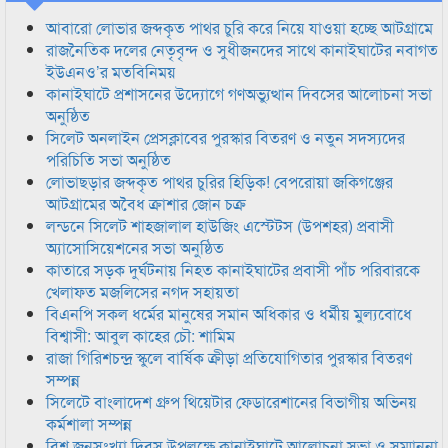
আবারো লোভার জব্দকৃত পাথর চুরি করে নিয়ে যাওয়া হচ্ছে আটগ্রামে
রাজনৈতিক দলের নেতৃবৃন্দ ও সুধীজনদের সাথে কানাইঘাটের নবাগত
ইউএনও’র মতবিনিময়
কানাইঘাটে প্রশাসনের উদ্যোগে গণঅভ্যুত্থান দিবসের আলোচনা সভা
অনুষ্ঠিত
সিলেট অনলাইন প্রেসক্লাবের পুরস্কার বিতরণ ও নতুন সদস্যদের
পরিচিতি সভা অনুষ্ঠিত
লোভাছড়ার জব্দকৃত পাথর চুরির হিড়িক! বেপরোয়া জকিগঞ্জের
আটগ্রামের অবৈধ ক্রাশার জোন চক্র
লন্ডনে সিলেট শাহজালাল হাউজিং এস্টেটস (উপশহর) প্রবাসী
অ্যাসোসিয়েশনের সভা অনুষ্ঠিত
কাতারে সড়ক দুর্ঘটনায় নিহত কানাইঘাটের প্রবাসী পাঁচ পরিবারকে
খেলাফত মজলিসের নগদ সহায়তা
বিএনপি সকল ধর্মের মানুষের সমান অধিকার ও ধর্মীয় মুল্যবোধে
বিশ্বাসী: আবুল কাহের চৌ: শামিম
রাজা গিরিশচন্দ্র স্কুলে বার্ষিক ক্রীড়া প্রতিযোগিতার পুরস্কার বিতরণ
সম্পন্ন
সিলেটে বাংলাদেশ গ্রুপ থিয়েটার ফেডারেশানের বিভাগীয় অভিনয়
কর্মশালা সম্পন্ন
বিশ্ব জনসংখ্যা দিবস উপলক্ষে কানাইঘাটে আলোচনা সভা ও সম্মাননা