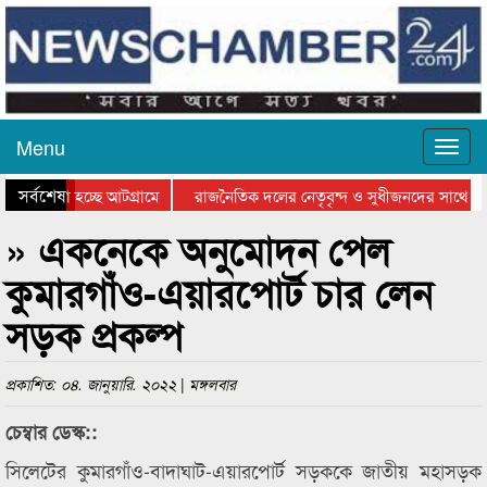
Menu
সর্বশেষ
 যাওয়া হচ্ছে আটগ্রামে
রাজনৈতিক দলের নেতৃবৃন্দ ও সুধীজনদের সাথে কা
োগিতার পুরস্কার বিতরণ সম্পন্ন
সিলেটে বাংলাদেশ গ্রুপ থিয়েটার ফেডারেশানের বিভা
» একনেকে অনুমোদন পেল
কুমারগাঁও-এয়ারপোর্ট চার লেন
সড়ক প্রকল্প
প্রকাশিত: ০৪. জানুয়ারি. ২০২২ | মঙ্গলবার
চেম্বার ডেস্ক::
সিলেটের কুমারগাঁও-বাদাঘাট-এয়ারপোর্ট সড়ককে জাতীয় মহাসড়ক