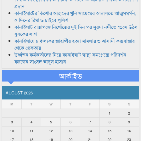
প্রদান
কানাইঘাটের কিশোর আহাদের খুনি সায়েমের আদালতে আত্মসমর্পন,
৫ দিনের রিমান্ড চাইবে পুলিশ
কানাইঘাট রাজাগঞ্জে নিখোঁজের দুই দিন পর সুরমা নদীতে ভেসে উঠল
যুবকের লাশ
কানাইঘাটে চাঞ্চল্যকর জাহাঙ্গীর হত্যা মামলার ৩ আসামী কক্সবাজার
থেকে গ্রেফতার
উর্ধ্বতন কর্মকর্তাদের নিয়ে কানাইঘাট স্বাস্থ্য কমপ্লেক্সে পরিদর্শন
করলেন সাংসদ আবুল হাসান
আর্কাইভ
AUGUST 2026
M
T
W
T
F
S
S
1
2
3
4
5
6
7
8
9
10
11
12
13
14
15
16
17
18
19
20
21
22
23