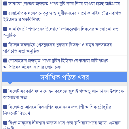
আবারো লোভার জব্দকৃত পাথর চুরি করে নিয়ে যাওয়া হচ্ছে আটগ্রামে
রাজনৈতিক দলের নেতৃবৃন্দ ও সুধীজনদের সাথে কানাইঘাটের নবাগত
ইউএনও’র মতবিনিময়
কানাইঘাটে প্রশাসনের উদ্যোগে গণঅভ্যুত্থান দিবসের আলোচনা সভা
অনুষ্ঠিত
সিলেট অনলাইন প্রেসক্লাবের পুরস্কার বিতরণ ও নতুন সদস্যদের
পরিচিতি সভা অনুষ্ঠিত
লোভাছড়ার জব্দকৃত পাথর চুরির হিড়িক! বেপরোয়া জকিগঞ্জের
আটগ্রামের অবৈধ ক্রাশার জোন চক্র
সর্বাধিক পঠিত খবর
সিলেট সরকারি মদন মোহন কলেজে জুলাই গণঅভ্যুত্থান দিবস উপলক্ষে
আলোচনা সভা
সিলেট-৫ আসনে বিএনপির মনোনয়ন প্রত্যাশী আশিক চৌধুরীর
লিফলেট বিতরণ
নিঃস্ব মানুষের দীর্ঘশ্বাস শুনতে ধসে পড়া কুশিয়ারাপারে অ্যাড. এমরান
চৌধুরী