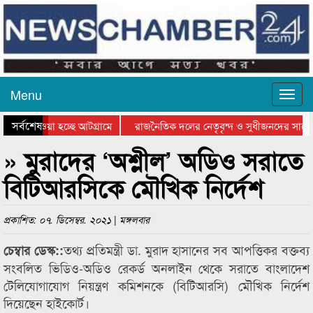
Menu
সর্বশেষ
িয়ে যাওয়া হচ্ছে আটগ্রামে
রাজনৈতিক দলের নেতৃবৃন্দ ও সুধীজনদের সাথে
তিযোগিতার পুরস্কার বিতরণ সম্পন্ন
সিলেটে বাংলাদেশ গ্রুপ থিয়েটার ফেডারেশানের ব
» মুরাদের ‘অশ্লীল’ অডিও সরাতে
বিটিআরসিকে মৌখিক নির্দেশ
প্রকাশিত: ০৭. ডিসেম্বর. ২০২১ | মঙ্গলবার
তথ্য প্রতিমন্ত্রী ডা. মুরাদ হাসানের সব আপত্তিকর বক্তব্য
চেম্বার ডেস্ক::
সংবলিত ভিডিও-অডিও রেকর্ড অনলাইন থেকে সরাতে বাংলাদেশ
টেলিযোগাযোগ নিয়ন্ত্রণ কমিশনকে (বিটিআরসি) মৌখিক নির্দেশ
দিয়েছেন হাইকোর্ট।