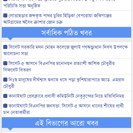
পরিচিতি সভা অনুষ্ঠিত
লোভাছড়ার জব্দকৃত পাথর চুরির হিড়িক! বেপরোয়া জকিগঞ্জের
আটগ্রামের অবৈধ ক্রাশার জোন চক্র
সর্বাধিক পঠিত খবর
সিলেট সরকারি মদন মোহন কলেজে জুলাই গণঅভ্যুত্থান দিবস উপলক্ষে
আলোচনা সভা
সিলেট-৫ আসনে বিএনপির মনোনয়ন প্রত্যাশী আশিক চৌধুরীর
লিফলেট বিতরণ
নিঃস্ব মানুষের দীর্ঘশ্বাস শুনতে ধসে পড়া কুশিয়ারাপারে অ্যাড. এমরান
চৌধুরী
কানাইঘাট প্রেসক্লাবে প্রবাসী কমিউনিটি নেতৃবৃন্দের নিয়ে মতিবিনিময়
কানাইঘাটে বিএনপির জনসভা: সিলেট-৫ আসনে ধানের শীষের প্রার্থী
চান নেতাকর্মীরা
এই বিভাগের আরো খবর