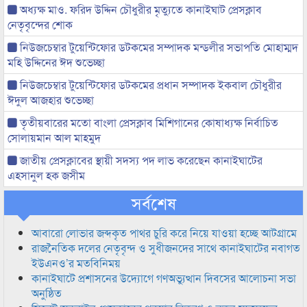
অধ্যক্ষ মাও. ফরিদ উদ্দিন চৌধুরীর মৃত্যুতে কানাইঘাট প্রেসক্লাব
নেতৃবৃন্দের শোক
নিউজচেম্বার টুয়েন্টিফোর ডটকমের সম্পাদক মন্ডলীর সভাপতি মোহাম্মদ
মহি উদ্দিনের ঈদ শুভেচ্ছা
নিউজচেম্বার টুয়েন্টিফোর ডটকমের প্রধান সম্পাদক ইকবাল চৌধুরীর
ঈদুল আজহার শুভেচ্ছা
তৃতীয়বারের মতো বাংলা প্রেসক্লাব মিশিগানের কোষাধ্যক্ষ নির্বাচিত
সোলায়মান আল মাহমুদ
জাতীয় প্রেসক্লাবের স্থায়ী সদস্য পদ লাভ করেছেন কানাইঘাটের
এহসানুল হক জসীম
সর্বশেষ
আবারো লোভার জব্দকৃত পাথর চুরি করে নিয়ে যাওয়া হচ্ছে আটগ্রামে
রাজনৈতিক দলের নেতৃবৃন্দ ও সুধীজনদের সাথে কানাইঘাটের নবাগত
ইউএনও’র মতবিনিময়
কানাইঘাটে প্রশাসনের উদ্যোগে গণঅভ্যুত্থান দিবসের আলোচনা সভা
অনুষ্ঠিত