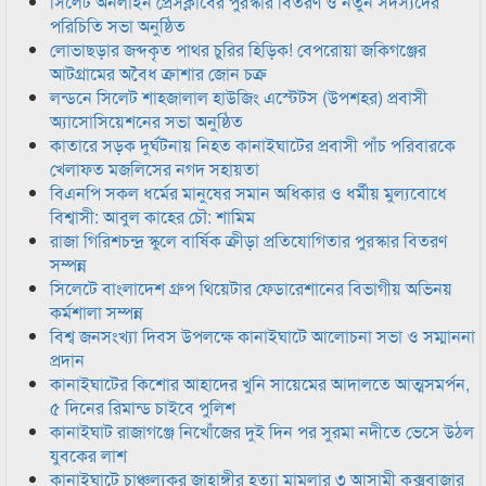
সিলেট অনলাইন প্রেসক্লাবের পুরস্কার বিতরণ ও নতুন সদস্যদের
পরিচিতি সভা অনুষ্ঠিত
লোভাছড়ার জব্দকৃত পাথর চুরির হিড়িক! বেপরোয়া জকিগঞ্জের
আটগ্রামের অবৈধ ক্রাশার জোন চক্র
লন্ডনে সিলেট শাহজালাল হাউজিং এস্টেটস (উপশহর) প্রবাসী
অ্যাসোসিয়েশনের সভা অনুষ্ঠিত
কাতারে সড়ক দুর্ঘটনায় নিহত কানাইঘাটের প্রবাসী পাঁচ পরিবারকে
খেলাফত মজলিসের নগদ সহায়তা
বিএনপি সকল ধর্মের মানুষের সমান অধিকার ও ধর্মীয় মুল্যবোধে
বিশ্বাসী: আবুল কাহের চৌ: শামিম
রাজা গিরিশচন্দ্র স্কুলে বার্ষিক ক্রীড়া প্রতিযোগিতার পুরস্কার বিতরণ
সম্পন্ন
সিলেটে বাংলাদেশ গ্রুপ থিয়েটার ফেডারেশানের বিভাগীয় অভিনয়
কর্মশালা সম্পন্ন
বিশ্ব জনসংখ্যা দিবস উপলক্ষে কানাইঘাটে আলোচনা সভা ও সম্মাননা
প্রদান
কানাইঘাটের কিশোর আহাদের খুনি সায়েমের আদালতে আত্মসমর্পন,
৫ দিনের রিমান্ড চাইবে পুলিশ
কানাইঘাট রাজাগঞ্জে নিখোঁজের দুই দিন পর সুরমা নদীতে ভেসে উঠল
যুবকের লাশ
কানাইঘাটে চাঞ্চল্যকর জাহাঙ্গীর হত্যা মামলার ৩ আসামী কক্সবাজার