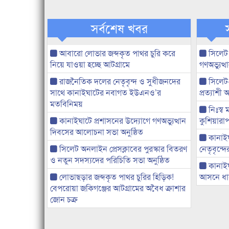
সর্বশেষ খবর
আবারো লোভার জব্দকৃত পাথর চুরি করে
সিলেট
নিয়ে যাওয়া হচ্ছে আটগ্রামে
গণঅভ্যুত
রাজনৈতিক দলের নেতৃবৃন্দ ও সুধীজনদের
সিলেট
সাথে কানাইঘাটের নবাগত ইউএনও’র
প্রত্যাশ
মতবিনিময়
নিঃস্ব 
কানাইঘাটে প্রশাসনের উদ্যোগে গণঅভ্যুত্থান
কুশিয়ারাপ
দিবসের আলোচনা সভা অনুষ্ঠিত
কানাইঘা
সিলেট অনলাইন প্রেসক্লাবের পুরস্কার বিতরণ
নেতৃবৃন্দ
ও নতুন সদস্যদের পরিচিতি সভা অনুষ্ঠিত
কানাই
লোভাছড়ার জব্দকৃত পাথর চুরির হিড়িক!
আসনে ধানে
বেপরোয়া জকিগঞ্জের আটগ্রামের অবৈধ ক্রাশার
জোন চক্র