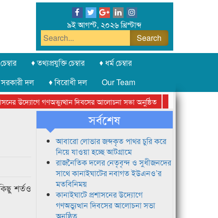
৯ই আগস্ট, ২০২৬ খ্রিস্টাব্দ
চেম্বার
♦ তথ্যপ্রযুক্তি চেম্বার
♦ ধর্ম চেম্বার
 সরকারী দল
♦ বিরোধী দল
Our Team
নের উদ্যোগে গণঅভ্যুত্থান দিবসের আলোচনা সভা অনুষ্ঠিত
সিলেট অনলাইন প্রেসক
সর্বশেষ
আবারো লোভার জব্দকৃত পাথর চুরি করে
নিয়ে যাওয়া হচ্ছে আটগ্রামে
রাজনৈতিক দলের নেতৃবৃন্দ ও সুধীজনদের
সাথে কানাইঘাটের নবাগত ইউএনও’র
মতবিনিময়
কিছু শর্তও
কানাইঘাটে প্রশাসনের উদ্যোগে
গণঅভ্যুত্থান দিবসের আলোচনা সভা
অনুষ্ঠিত