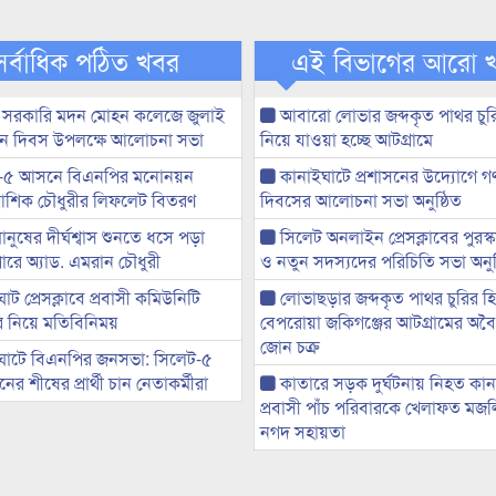
সর্বাধিক পঠিত খবর
এই বিভাগের আরো 
 সরকারি মদন মোহন কলেজে জুলাই
আবারো লোভার জব্দকৃত পাথর চুর
্থান দিবস উপলক্ষে আলোচনা সভা
নিয়ে যাওয়া হচ্ছে আটগ্রামে
-৫ আসনে বিএনপির মনোনয়ন
কানাইঘাটে প্রশাসনের উদ্যোগে গণঅ
ী আশিক চৌধুরীর লিফলেট বিতরণ
দিবসের আলোচনা সভা অনুষ্ঠিত
মানুষের দীর্ঘশ্বাস শুনতে ধসে পড়া
সিলেট অনলাইন প্রেসক্লাবের পুরস্
ারে অ্যাড. এমরান চৌধুরী
ও নতুন সদস্যদের পরিচিতি সভা অনুষ
ট প্রেসক্লাবে প্রবাসী কমিউনিটি
লোভাছড়ার জব্দকৃত পাথর চুরির হ
ের নিয়ে মতিবিনিময়
বেপরোয়া জকিগঞ্জের আটগ্রামের অবৈধ
জোন চক্র
ঘাটে বিএনপির জনসভা: সিলেট-৫
র শীষের প্রার্থী চান নেতাকর্মীরা
কাতারে সড়ক দুর্ঘটনায় নিহত কা
প্রবাসী পাঁচ পরিবারকে খেলাফত মজ
নগদ সহায়তা