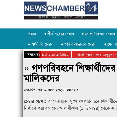
প্রচ্ছদ
♦ শীর্ষ সংবাদ চেম্বার
♦ সিলেট বিভাগ চেম্বার
♦ অর্থনীতি চেম্বার
♦ আইন আদালত চেম্বার
♦ খেলাধু
সর্বশেষ
 পাথর চুরি করে নিয়ে যাওয়া হচ্ছে আটগ্রামে
রাজনৈতিক দলের নেতৃবৃন্দ ও 
 বার্ষিক ক্রীড়া প্রতিযোগিতার পুরস্কার বিতরণ সম্পন্ন
সিলেটে বাংলাদেশ গ্রুপ থিয়ে
» গণপরিবহনে শিক্ষার্থীদের 
মালিকদের
প্রকাশিত: ৩০. নভেম্বর. ২০২১ | মঙ্গলবার
আন্দোলনের মুখে গণপরিবহনে শিক্ষার্থীদের
চেম্বার ডেস্ক::
নির্ধারণ করা হয়েছে। আগামীকাল (১ ডিসেম্বর) থেকে এ সিদ