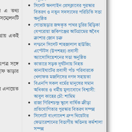
সিলেট অনলাইন প্রেসক্লাবের পুরস্কার
ে এ তথ্য
বিতরণ ও নতুন সদস্যদের পরিচিতি সভা
সম্মেলনটি
অনুষ্ঠিত
লোভাছড়ার জব্দকৃত পাথর চুরির হিড়িক!
বেপরোয়া জকিগঞ্জের আটগ্রামের অবৈধ
্রায় একই
ক্রাশার জোন চক্র
লন্ডনে সিলেট শাহজালাল হাউজিং
এস্টেটস (উপশহর) প্রবাসী
অ্যাসোসিয়েশনের সভা অনুষ্ঠিত
পত্র সঙ্গে
কাতারে সড়ক দুর্ঘটনায় নিহত
 হাফ ভাড়ার
কানাইঘাটের প্রবাসী পাঁচ পরিবারকে
খেলাফত মজলিসের নগদ সহায়তা
বিএনপি সকল ধর্মের মানুষের সমান
কার এনায়েত
অধিকার ও ধর্মীয় মুল্যবোধে বিশ্বাসী:
আবুল কাহের চৌ: শামিম
রাজা গিরিশচন্দ্র স্কুলে বার্ষিক ক্রীড়া
প্রতিযোগিতার পুরস্কার বিতরণ সম্পন্ন
সিলেটে বাংলাদেশ গ্রুপ থিয়েটার
ফেডারেশানের বিভাগীয় অভিনয় কর্মশালা
সম্পন্ন