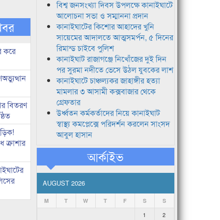
বিশ্ব জনসংখ্যা দিবস উপলক্ষে কানাইঘাটে
আলোচনা সভা ও সম্মাননা প্রদান
খবর
কানাইঘাটের কিশোর আহাদের খুনি
সায়েমের আদালতে আত্মসমর্পন, ৫ দিনের
রিমান্ড চাইবে পুলিশ
ি করে
কানাইঘাট রাজাগঞ্জে নিখোঁজের দুই দিন
পর সুরমা নদীতে ভেসে উঠল যুবকের লাশ
ভ্যুত্থান
কানাইঘাটে চাঞ্চল্যকর জাহাঙ্গীর হত্যা
মামলার ৩ আসামী কক্সবাজার থেকে
গ্রেফতার
কার বিতরণ
উর্ধ্বতন কর্মকর্তাদের নিয়ে কানাইঘাট
্ঠিত
স্বাস্থ্য কমপ্লেক্সে পরিদর্শন করলেন সাংসদ
িড়িক!
আবুল হাসান
 ক্রাশার
আর্কাইভ
নাইঘাটের
লিসের
AUGUST 2026
M
T
W
T
F
S
S
1
2