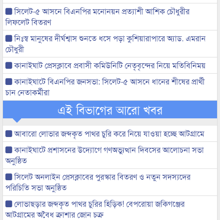
সিলেট-৫ আসনে বিএনপির মনোনয়ন প্রত্যাশী আশিক চৌধুরীর
লিফলেট বিতরণ
নিঃস্ব মানুষের দীর্ঘশ্বাস শুনতে ধসে পড়া কুশিয়ারাপারে অ্যাড. এমরান
চৌধুরী
কানাইঘাট প্রেসক্লাবে প্রবাসী কমিউনিটি নেতৃবৃন্দের নিয়ে মতিবিনিময়
কানাইঘাটে বিএনপির জনসভা: সিলেট-৫ আসনে ধানের শীষের প্রার্থী
চান নেতাকর্মীরা
এই বিভাগের আরো খবর
আবারো লোভার জব্দকৃত পাথর চুরি করে নিয়ে যাওয়া হচ্ছে আটগ্রামে
কানাইঘাটে প্রশাসনের উদ্যোগে গণঅভ্যুত্থান দিবসের আলোচনা সভা
অনুষ্ঠিত
সিলেট অনলাইন প্রেসক্লাবের পুরস্কার বিতরণ ও নতুন সদস্যদের
পরিচিতি সভা অনুষ্ঠিত
লোভাছড়ার জব্দকৃত পাথর চুরির হিড়িক! বেপরোয়া জকিগঞ্জের
আটগ্রামের অবৈধ ক্রাশার জোন চক্র