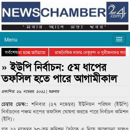
Menu
সর্বশেষ
িয়ে যাওয়া হচ্ছে আটগ্রামে
রাজনৈতিক দলের নেতৃবৃন্দ ও সুধীজনদের সাথে 
তিযোগিতার পুরস্কার বিতরণ সম্পন্ন
সিলেটে বাংলাদেশ গ্রুপ থিয়েটার ফেডারেশানের ব
» ইউপি নির্বাচন: ৫ম ধাপের
তফসিল হতে পারে আগামীকাল
প্রকাশিত: ২৬. নভেম্বর. ২০২১ | শুক্রবার
শনিবার (২৭ নভেম্বর) ইউনিয়ন পরিষদ (ইউপি)
চেম্বার ডেস্ক::
নির্বাচনের পঞ্চম ধাপের তফসিল ঘোষণা করতে পারে নির্বাচন কমিশন
(ইসি)।
গত ২২ নভেম্বর ৯০-তম কমিশন বৈঠকে এ নিয়ে আলোচনা হলেও