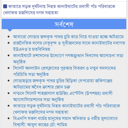
কাতারে সড়ক দুর্ঘটনায় নিহত কানাইঘাটের প্রবাসী পাঁচ পরিবারকে
খেলাফত মজলিসের নগদ সহায়তা
সর্বশেষ
আবারো লোভার জব্দকৃত পাথর চুরি করে নিয়ে যাওয়া হচ্ছে আটগ্রামে
রাজনৈতিক দলের নেতৃবৃন্দ ও সুধীজনদের সাথে কানাইঘাটের নবাগত
ইউএনও’র মতবিনিময়
কানাইঘাটে প্রশাসনের উদ্যোগে গণঅভ্যুত্থান দিবসের আলোচনা সভা
অনুষ্ঠিত
সিলেট অনলাইন প্রেসক্লাবের পুরস্কার বিতরণ ও নতুন সদস্যদের
পরিচিতি সভা অনুষ্ঠিত
লোভাছড়ার জব্দকৃত পাথর চুরির হিড়িক! বেপরোয়া জকিগঞ্জের
আটগ্রামের অবৈধ ক্রাশার জোন চক্র
লন্ডনে সিলেট শাহজালাল হাউজিং এস্টেটস (উপশহর) প্রবাসী
অ্যাসোসিয়েশনের সভা অনুষ্ঠিত
কাতারে সড়ক দুর্ঘটনায় নিহত কানাইঘাটের প্রবাসী পাঁচ পরিবারকে
খেলাফত মজলিসের নগদ সহায়তা
বিএনপি সকল ধর্মের মানুষের সমান অধিকার ও ধর্মীয় মুল্যবোধে
বিশ্বাসী: আবুল কাহের চৌ: শামিম