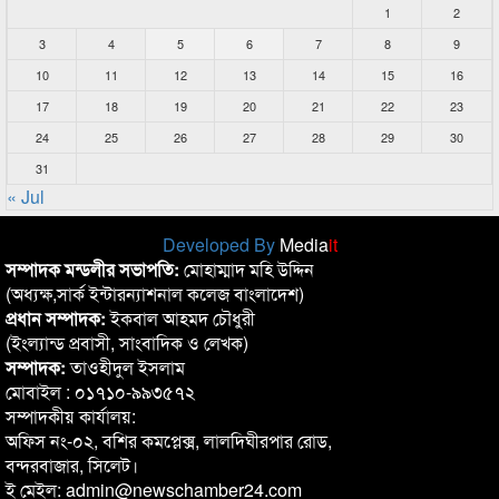
1
2
3
4
5
6
7
8
9
10
11
12
13
14
15
16
17
18
19
20
21
22
23
24
25
26
27
28
29
30
31
« Jul
Developed By
Media
it
সম্পাদক মন্ডলীর সভাপতি:
মোহাম্মাদ মহি উদ্দিন
(অধ্যক্ষ,সার্ক ইন্টারন্যাশনাল কলেজ বাংলাদেশ)
প্রধান সম্পাদক:
ইকবাল আহমদ চৌধুরী
(ইংল্যান্ড প্রবাসী, সাংবাদিক ও লেখক)
সম্পাদক:
তাওহীদুল ইসলাম
মোবাইল : ০১৭১০-৯৯৩৫৭২
সম্পাদকীয় কার্যালয়:
অফিস নং-০২, বশির কমপ্লেক্স, লালদিঘীরপার রোড,
বন্দরবাজার, সিলেট।
ই মেইল: admin@newschamber24.com