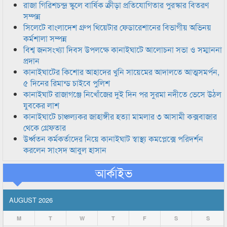
রাজা গিরিশচন্দ্র স্কুলে বার্ষিক ক্রীড়া প্রতিযোগিতার পুরস্কার বিতরণ
সম্পন্ন
সিলেটে বাংলাদেশ গ্রুপ থিয়েটার ফেডারেশানের বিভাগীয় অভিনয়
কর্মশালা সম্পন্ন
বিশ্ব জনসংখ্যা দিবস উপলক্ষে কানাইঘাটে আলোচনা সভা ও সম্মাননা
প্রদান
কানাইঘাটের কিশোর আহাদের খুনি সায়েমের আদালতে আত্মসমর্পন,
৫ দিনের রিমান্ড চাইবে পুলিশ
কানাইঘাট রাজাগঞ্জে নিখোঁজের দুই দিন পর সুরমা নদীতে ভেসে উঠল
যুবকের লাশ
কানাইঘাটে চাঞ্চল্যকর জাহাঙ্গীর হত্যা মামলার ৩ আসামী কক্সবাজার
থেকে গ্রেফতার
উর্ধ্বতন কর্মকর্তাদের নিয়ে কানাইঘাট স্বাস্থ্য কমপ্লেক্সে পরিদর্শন
করলেন সাংসদ আবুল হাসান
আর্কাইভ
AUGUST 2026
M
T
W
T
F
S
S