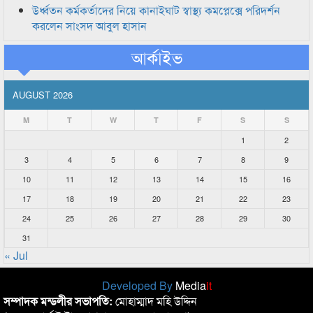
উর্ধ্বতন কর্মকর্তাদের নিয়ে কানাইঘাট স্বাস্থ্য কমপ্লেক্সে পরিদর্শন
করলেন সাংসদ আবুল হাসান
আর্কাইভ
AUGUST 2026
M
T
W
T
F
S
S
1
2
3
4
5
6
7
8
9
10
11
12
13
14
15
16
17
18
19
20
21
22
23
24
25
26
27
28
29
30
31
« Jul
Developed By
Media
it
সম্পাদক মন্ডলীর সভাপতি:
মোহাম্মাদ মহি উদ্দিন