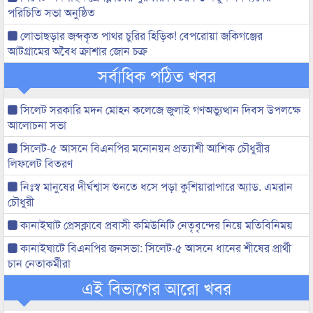
পরিচিতি সভা অনুষ্ঠিত
লোভাছড়ার জব্দকৃত পাথর চুরির হিড়িক! বেপরোয়া জকিগঞ্জের
আটগ্রামের অবৈধ ক্রাশার জোন চক্র
সর্বাধিক পঠিত খবর
সিলেট সরকারি মদন মোহন কলেজে জুলাই গণঅভ্যুত্থান দিবস উপলক্ষে
আলোচনা সভা
সিলেট-৫ আসনে বিএনপির মনোনয়ন প্রত্যাশী আশিক চৌধুরীর
লিফলেট বিতরণ
নিঃস্ব মানুষের দীর্ঘশ্বাস শুনতে ধসে পড়া কুশিয়ারাপারে অ্যাড. এমরান
চৌধুরী
কানাইঘাট প্রেসক্লাবে প্রবাসী কমিউনিটি নেতৃবৃন্দের নিয়ে মতিবিনিময়
কানাইঘাটে বিএনপির জনসভা: সিলেট-৫ আসনে ধানের শীষের প্রার্থী
চান নেতাকর্মীরা
এই বিভাগের আরো খবর