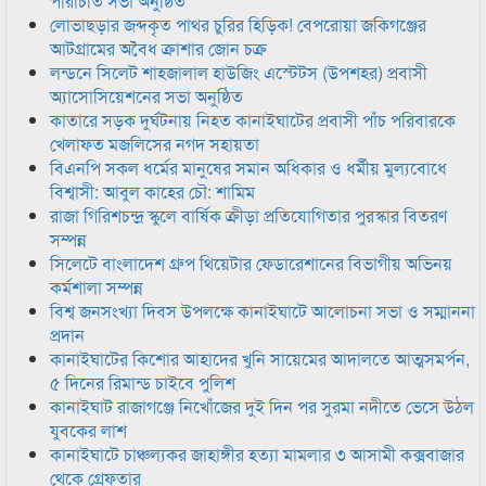
পরিচিতি সভা অনুষ্ঠিত
লোভাছড়ার জব্দকৃত পাথর চুরির হিড়িক! বেপরোয়া জকিগঞ্জের
আটগ্রামের অবৈধ ক্রাশার জোন চক্র
লন্ডনে সিলেট শাহজালাল হাউজিং এস্টেটস (উপশহর) প্রবাসী
অ্যাসোসিয়েশনের সভা অনুষ্ঠিত
কাতারে সড়ক দুর্ঘটনায় নিহত কানাইঘাটের প্রবাসী পাঁচ পরিবারকে
খেলাফত মজলিসের নগদ সহায়তা
বিএনপি সকল ধর্মের মানুষের সমান অধিকার ও ধর্মীয় মুল্যবোধে
বিশ্বাসী: আবুল কাহের চৌ: শামিম
রাজা গিরিশচন্দ্র স্কুলে বার্ষিক ক্রীড়া প্রতিযোগিতার পুরস্কার বিতরণ
সম্পন্ন
সিলেটে বাংলাদেশ গ্রুপ থিয়েটার ফেডারেশানের বিভাগীয় অভিনয়
কর্মশালা সম্পন্ন
বিশ্ব জনসংখ্যা দিবস উপলক্ষে কানাইঘাটে আলোচনা সভা ও সম্মাননা
প্রদান
কানাইঘাটের কিশোর আহাদের খুনি সায়েমের আদালতে আত্মসমর্পন,
৫ দিনের রিমান্ড চাইবে পুলিশ
কানাইঘাট রাজাগঞ্জে নিখোঁজের দুই দিন পর সুরমা নদীতে ভেসে উঠল
যুবকের লাশ
কানাইঘাটে চাঞ্চল্যকর জাহাঙ্গীর হত্যা মামলার ৩ আসামী কক্সবাজার
থেকে গ্রেফতার