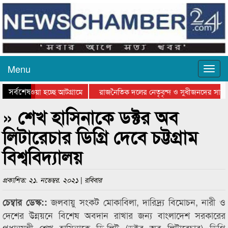
Menu
সর্বশেষ
নিয়ে যাওয়া হচ্ছে আটগ্রামে
রাজনৈতিক দলের নেতৃবৃন্দ ও সুধীজনদের সাথে
রতিযোগিতার পুরস্কার বিতরণ সম্পন্ন
সিলেটে বাংলাদেশ গ্রুপ থিয়েটার ফেডারেশানের 
» শেখ হাসিনাকে ডক্টর অব
লিটারেচার ডিগ্রি দেবে চট্টগ্রাম
বিশ্ববিদ্যালয়
প্রকাশিত: ২১. নভেম্বর. ২০২১ | রবিবার
জলবায়ু সংকট মোকাবিলা, দারিদ্র্য বিমোচন, নারী ও
চেম্বার ডেস্ক::
দেশের উন্নয়নে বিশেষ অবদান রাখার জন্য বাংলাদেশ সরকারের
প্রধানমন্ত্রী শেখ হাসিনাকে ডি-লিট (ডক্টর অব লিটারেচার) ডিগ্রি