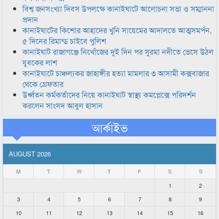
বিশ্ব জনসংখ্যা দিবস উপলক্ষে কানাইঘাটে আলোচনা সভা ও সম্মাননা
প্রদান
কানাইঘাটের কিশোর আহাদের খুনি সায়েমের আদালতে আত্মসমর্পন,
৫ দিনের রিমান্ড চাইবে পুলিশ
কানাইঘাট রাজাগঞ্জে নিখোঁজের দুই দিন পর সুরমা নদীতে ভেসে উঠল
যুবকের লাশ
কানাইঘাটে চাঞ্চল্যকর জাহাঙ্গীর হত্যা মামলার ৩ আসামী কক্সবাজার
থেকে গ্রেফতার
উর্ধ্বতন কর্মকর্তাদের নিয়ে কানাইঘাট স্বাস্থ্য কমপ্লেক্সে পরিদর্শন
করলেন সাংসদ আবুল হাসান
আর্কাইভ
AUGUST 2026
M
T
W
T
F
S
S
1
2
3
4
5
6
7
8
9
10
11
12
13
14
15
16