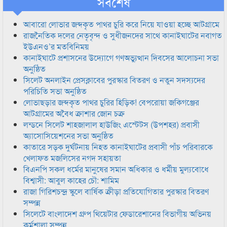
সর্বশেষ
আবারো লোভার জব্দকৃত পাথর চুরি করে নিয়ে যাওয়া হচ্ছে আটগ্রামে
রাজনৈতিক দলের নেতৃবৃন্দ ও সুধীজনদের সাথে কানাইঘাটের নবাগত
ইউএনও’র মতবিনিময়
কানাইঘাটে প্রশাসনের উদ্যোগে গণঅভ্যুত্থান দিবসের আলোচনা সভা
অনুষ্ঠিত
সিলেট অনলাইন প্রেসক্লাবের পুরস্কার বিতরণ ও নতুন সদস্যদের
পরিচিতি সভা অনুষ্ঠিত
লোভাছড়ার জব্দকৃত পাথর চুরির হিড়িক! বেপরোয়া জকিগঞ্জের
আটগ্রামের অবৈধ ক্রাশার জোন চক্র
লন্ডনে সিলেট শাহজালাল হাউজিং এস্টেটস (উপশহর) প্রবাসী
অ্যাসোসিয়েশনের সভা অনুষ্ঠিত
কাতারে সড়ক দুর্ঘটনায় নিহত কানাইঘাটের প্রবাসী পাঁচ পরিবারকে
খেলাফত মজলিসের নগদ সহায়তা
বিএনপি সকল ধর্মের মানুষের সমান অধিকার ও ধর্মীয় মুল্যবোধে
বিশ্বাসী: আবুল কাহের চৌ: শামিম
রাজা গিরিশচন্দ্র স্কুলে বার্ষিক ক্রীড়া প্রতিযোগিতার পুরস্কার বিতরণ
সম্পন্ন
সিলেটে বাংলাদেশ গ্রুপ থিয়েটার ফেডারেশানের বিভাগীয় অভিনয়
কর্মশালা সম্পন্ন