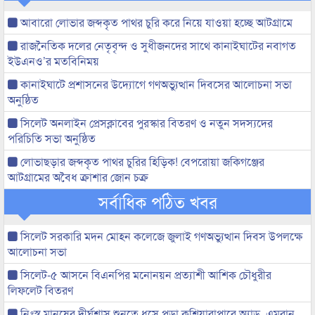
আবারো লোভার জব্দকৃত পাথর চুরি করে নিয়ে যাওয়া হচ্ছে আটগ্রামে
রাজনৈতিক দলের নেতৃবৃন্দ ও সুধীজনদের সাথে কানাইঘাটের নবাগত
ইউএনও’র মতবিনিময়
কানাইঘাটে প্রশাসনের উদ্যোগে গণঅভ্যুত্থান দিবসের আলোচনা সভা
অনুষ্ঠিত
সিলেট অনলাইন প্রেসক্লাবের পুরস্কার বিতরণ ও নতুন সদস্যদের
পরিচিতি সভা অনুষ্ঠিত
লোভাছড়ার জব্দকৃত পাথর চুরির হিড়িক! বেপরোয়া জকিগঞ্জের
আটগ্রামের অবৈধ ক্রাশার জোন চক্র
সর্বাধিক পঠিত খবর
সিলেট সরকারি মদন মোহন কলেজে জুলাই গণঅভ্যুত্থান দিবস উপলক্ষে
আলোচনা সভা
সিলেট-৫ আসনে বিএনপির মনোনয়ন প্রত্যাশী আশিক চৌধুরীর
লিফলেট বিতরণ
নিঃস্ব মানুষের দীর্ঘশ্বাস শুনতে ধসে পড়া কুশিয়ারাপারে অ্যাড. এমরান