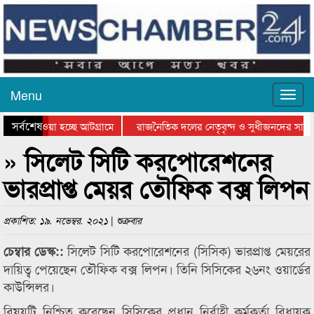
Menu
সর্বশেষ
নিয়ে যাওয়া হচ্ছে আটগ্রামে
রাজনৈতিক দলের নেতৃবৃন্দ ও সুধীজনদের সাথ
রতিযোগিতার পুরস্কার বিতরণ সম্পন্ন
সিলেটে বাংলাদেশ গ্রুপ থিয়েটার ফেডারেশানের 
» সিলেট সিটি করপোরেশনের
ভারপ্রাপ্ত মেয়র তৌফিক বক্স লিপন
প্রকাশিত: ১৯. নভেম্বর. ২০২১ | শুক্রবার
সিলেট সিটি করপোরেশনের (সিসিক) ভারপ্রাপ্ত মেয়রের
চেম্বার ডেস্ক::
দায়িত্ব পেয়েছেন তৌফিক বক্স লিপন। তিনি সিসিকের ২৬নং ওয়ার্ডের
কাউন্সিলর।
বিষয়টি নিশ্চিত করেছেন সিসিকের প্রধান নির্বাহী কর্মকর্তা বিধায়ক