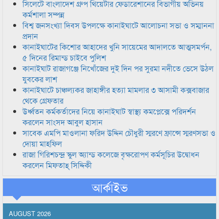
সিলেটে বাংলাদেশ গ্রুপ থিয়েটার ফেডারেশানের বিভাগীয় অভিনয়
কর্মশালা সম্পন্ন
বিশ্ব জনসংখ্যা দিবস উপলক্ষে কানাইঘাটে আলোচনা সভা ও সম্মাননা
প্রদান
কানাইঘাটের কিশোর আহাদের খুনি সায়েমের আদালতে আত্মসমর্পন,
৫ দিনের রিমান্ড চাইবে পুলিশ
কানাইঘাট রাজাগঞ্জে নিখোঁজের দুই দিন পর সুরমা নদীতে ভেসে উঠল
যুবকের লাশ
কানাইঘাটে চাঞ্চল্যকর জাহাঙ্গীর হত্যা মামলার ৩ আসামী কক্সবাজার
থেকে গ্রেফতার
উর্ধ্বতন কর্মকর্তাদের নিয়ে কানাইঘাট স্বাস্থ্য কমপ্লেক্সে পরিদর্শন
করলেন সাংসদ আবুল হাসান
সাবেক এমপি মাওলানা ফরিদ উদ্দিন চৌধুরী স্মরণে ফ্রান্সে স্মরণসভা ও
দোয়া মাহফিল
রাজা গিরিশচন্দ্র স্কুল অ্যান্ড কলেজে বৃক্ষরোপণ কর্মসূচির উদ্বোধন
করলেন মিফতাহ্ সিদ্দিকী
আর্কাইভ
AUGUST 2026