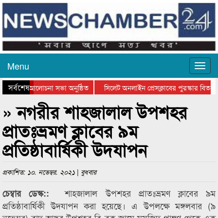
Menu
সর্বশেষ
ন দিবসের আলোচনা সভা অনুষ্ঠিত
সিলেট অনলাইন প্রেসক্লাবের পুরস্কার বিতরণ ও
লোচনা সভা ও সম্মাননা প্রদান
কানাইঘাটের কিশোর আহাদের খুনি সায়েমের আদা
» নগরীর শাহজালাল উপশহর
প্রাতঃভ্রমণ ক্লাবের ৯ম
প্রতিষ্ঠাবার্ষিকী উদযাপন
প্রকাশিত: ১০. নভেম্বর. ২০২১ | বুধবার
শাহজালাল উপশহর প্রাতঃভ্রমণ ক্লাবের ৯ম
চেম্বার ডেস্ক::
প্রতিষ্ঠাবার্ষিকী উদযাপন করা হয়েছে। এ উপলক্ষে মঙ্গলবার (৯
নভেম্বর) বাদ আছর উপশহর বি ব্লক জামে মসজিদ প্রাঙ্গণ থেকে এক