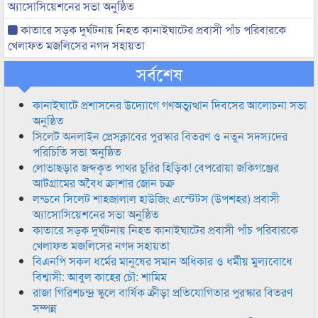
অ্যাসোসিয়েশনের সভা অনুষ্ঠিত
কাতারে সড়ক দুর্ঘটনায় নিহত কানাইঘাটের প্রবাসী পাঁচ পরিবারকে
খেলাফত মজলিসের নগদ সহায়তা
সর্বশেষ
কানাইঘাটে প্রশাসনের উদ্যোগে গণঅভ্যুত্থান দিবসের আলোচনা সভা
অনুষ্ঠিত
সিলেট অনলাইন প্রেসক্লাবের পুরস্কার বিতরণ ও নতুন সদস্যদের
পরিচিতি সভা অনুষ্ঠিত
লোভাছড়ার জব্দকৃত পাথর চুরির হিড়িক! বেপরোয়া জকিগঞ্জের
আটগ্রামের অবৈধ ক্রাশার জোন চক্র
লন্ডনে সিলেট শাহজালাল হাউজিং এস্টেটস (উপশহর) প্রবাসী
অ্যাসোসিয়েশনের সভা অনুষ্ঠিত
কাতারে সড়ক দুর্ঘটনায় নিহত কানাইঘাটের প্রবাসী পাঁচ পরিবারকে
খেলাফত মজলিসের নগদ সহায়তা
বিএনপি সকল ধর্মের মানুষের সমান অধিকার ও ধর্মীয় মুল্যবোধে
বিশ্বাসী: আবুল কাহের চৌ: শামিম
রাজা গিরিশচন্দ্র স্কুলে বার্ষিক ক্রীড়া প্রতিযোগিতার পুরস্কার বিতরণ
সম্পন্ন