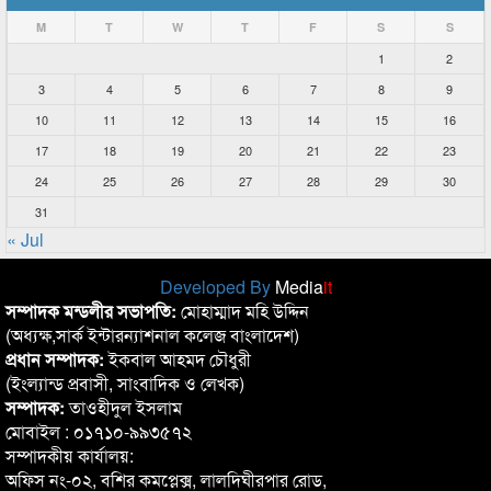
M
T
W
T
F
S
S
1
2
3
4
5
6
7
8
9
10
11
12
13
14
15
16
17
18
19
20
21
22
23
24
25
26
27
28
29
30
31
« Jul
Developed By
Media
it
সম্পাদক মন্ডলীর সভাপতি:
মোহাম্মাদ মহি উদ্দিন
(অধ্যক্ষ,সার্ক ইন্টারন্যাশনাল কলেজ বাংলাদেশ)
প্রধান সম্পাদক:
ইকবাল আহমদ চৌধুরী
(ইংল্যান্ড প্রবাসী, সাংবাদিক ও লেখক)
সম্পাদক:
তাওহীদুল ইসলাম
মোবাইল : ০১৭১০-৯৯৩৫৭২
সম্পাদকীয় কার্যালয়:
অফিস নং-০২, বশির কমপ্লেক্স, লালদিঘীরপার রোড,