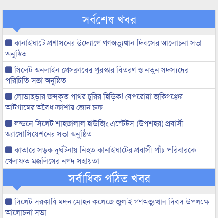
সর্বশেষ খবর
কানাইঘাটে প্রশাসনের উদ্যোগে গণঅভ্যুত্থান দিবসের আলোচনা সভা
অনুষ্ঠিত
সিলেট অনলাইন প্রেসক্লাবের পুরস্কার বিতরণ ও নতুন সদস্যদের
পরিচিতি সভা অনুষ্ঠিত
লোভাছড়ার জব্দকৃত পাথর চুরির হিড়িক! বেপরোয়া জকিগঞ্জের
আটগ্রামের অবৈধ ক্রাশার জোন চক্র
লন্ডনে সিলেট শাহজালাল হাউজিং এস্টেটস (উপশহর) প্রবাসী
অ্যাসোসিয়েশনের সভা অনুষ্ঠিত
কাতারে সড়ক দুর্ঘটনায় নিহত কানাইঘাটের প্রবাসী পাঁচ পরিবারকে
খেলাফত মজলিসের নগদ সহায়তা
সর্বাধিক পঠিত খবর
সিলেট সরকারি মদন মোহন কলেজে জুলাই গণঅভ্যুত্থান দিবস উপলক্ষে
আলোচনা সভা