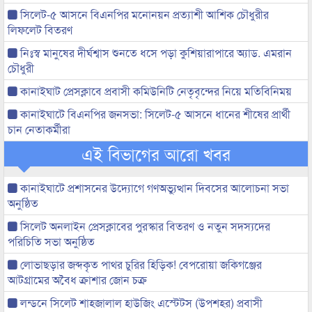
সিলেট-৫ আসনে বিএনপির মনোনয়ন প্রত্যাশী আশিক চৌধুরীর
লিফলেট বিতরণ
নিঃস্ব মানুষের দীর্ঘশ্বাস শুনতে ধসে পড়া কুশিয়ারাপারে অ্যাড. এমরান
চৌধুরী
কানাইঘাট প্রেসক্লাবে প্রবাসী কমিউনিটি নেতৃবৃন্দের নিয়ে মতিবিনিময়
কানাইঘাটে বিএনপির জনসভা: সিলেট-৫ আসনে ধানের শীষের প্রার্থী
চান নেতাকর্মীরা
এই বিভাগের আরো খবর
কানাইঘাটে প্রশাসনের উদ্যোগে গণঅভ্যুত্থান দিবসের আলোচনা সভা
অনুষ্ঠিত
সিলেট অনলাইন প্রেসক্লাবের পুরস্কার বিতরণ ও নতুন সদস্যদের
পরিচিতি সভা অনুষ্ঠিত
লোভাছড়ার জব্দকৃত পাথর চুরির হিড়িক! বেপরোয়া জকিগঞ্জের
আটগ্রামের অবৈধ ক্রাশার জোন চক্র
লন্ডনে সিলেট শাহজালাল হাউজিং এস্টেটস (উপশহর) প্রবাসী