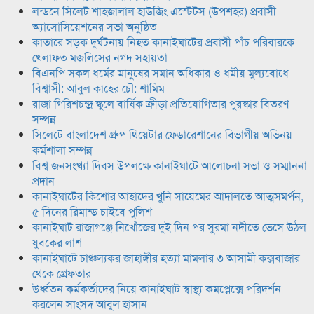
লন্ডনে সিলেট শাহজালাল হাউজিং এস্টেটস (উপশহর) প্রবাসী
অ্যাসোসিয়েশনের সভা অনুষ্ঠিত
কাতারে সড়ক দুর্ঘটনায় নিহত কানাইঘাটের প্রবাসী পাঁচ পরিবারকে
খেলাফত মজলিসের নগদ সহায়তা
বিএনপি সকল ধর্মের মানুষের সমান অধিকার ও ধর্মীয় মুল্যবোধে
বিশ্বাসী: আবুল কাহের চৌ: শামিম
রাজা গিরিশচন্দ্র স্কুলে বার্ষিক ক্রীড়া প্রতিযোগিতার পুরস্কার বিতরণ
সম্পন্ন
সিলেটে বাংলাদেশ গ্রুপ থিয়েটার ফেডারেশানের বিভাগীয় অভিনয়
কর্মশালা সম্পন্ন
বিশ্ব জনসংখ্যা দিবস উপলক্ষে কানাইঘাটে আলোচনা সভা ও সম্মাননা
প্রদান
কানাইঘাটের কিশোর আহাদের খুনি সায়েমের আদালতে আত্মসমর্পন,
৫ দিনের রিমান্ড চাইবে পুলিশ
কানাইঘাট রাজাগঞ্জে নিখোঁজের দুই দিন পর সুরমা নদীতে ভেসে উঠল
যুবকের লাশ
কানাইঘাটে চাঞ্চল্যকর জাহাঙ্গীর হত্যা মামলার ৩ আসামী কক্সবাজার
থেকে গ্রেফতার
উর্ধ্বতন কর্মকর্তাদের নিয়ে কানাইঘাট স্বাস্থ্য কমপ্লেক্সে পরিদর্শন
করলেন সাংসদ আবুল হাসান