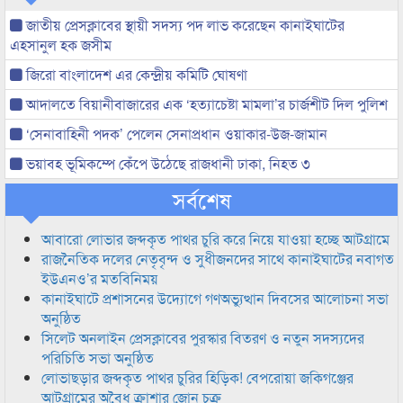
জাতীয় প্রেসক্লাবের স্থায়ী সদস্য পদ লাভ করেছেন কানাইঘাটের
এহসানুল হক জসীম
জিরো বাংলাদেশ এর কেন্দ্রীয় কমিটি ঘোষণা
আদালতে বিয়ানীবাজারের এক ‘হত্যাচেষ্টা মামলা’র চার্জশীট দিল পুলিশ
‘সেনাবাহিনী পদক’ পেলেন সেনাপ্রধান ওয়াকার-উজ-জামান
ভয়াবহ ভূমিকম্পে কেঁপে উঠেছে রাজধানী ঢাকা, নিহত ৩
সর্বশেষ
আবারো লোভার জব্দকৃত পাথর চুরি করে নিয়ে যাওয়া হচ্ছে আটগ্রামে
রাজনৈতিক দলের নেতৃবৃন্দ ও সুধীজনদের সাথে কানাইঘাটের নবাগত
ইউএনও’র মতবিনিময়
কানাইঘাটে প্রশাসনের উদ্যোগে গণঅভ্যুত্থান দিবসের আলোচনা সভা
অনুষ্ঠিত
সিলেট অনলাইন প্রেসক্লাবের পুরস্কার বিতরণ ও নতুন সদস্যদের
পরিচিতি সভা অনুষ্ঠিত
লোভাছড়ার জব্দকৃত পাথর চুরির হিড়িক! বেপরোয়া জকিগঞ্জের
আটগ্রামের অবৈধ ক্রাশার জোন চক্র