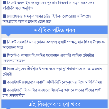
সিলেট অনলাইন প্রেসক্লাবের পুরস্কার বিতরণ ও নতুন সদস্যদের
পরিচিতি সভা অনুষ্ঠিত
লোভাছড়ার জব্দকৃত পাথর চুরির হিড়িক! বেপরোয়া জকিগঞ্জের
আটগ্রামের অবৈধ ক্রাশার জোন চক্র
সর্বাধিক পঠিত খবর
সিলেট সরকারি মদন মোহন কলেজে জুলাই গণঅভ্যুত্থান দিবস উপলক্ষে
আলোচনা সভা
সিলেট-৫ আসনে বিএনপির মনোনয়ন প্রত্যাশী আশিক চৌধুরীর
লিফলেট বিতরণ
নিঃস্ব মানুষের দীর্ঘশ্বাস শুনতে ধসে পড়া কুশিয়ারাপারে অ্যাড. এমরান
চৌধুরী
কানাইঘাট প্রেসক্লাবে প্রবাসী কমিউনিটি নেতৃবৃন্দের নিয়ে মতিবিনিময়
কানাইঘাটে বিএনপির জনসভা: সিলেট-৫ আসনে ধানের শীষের প্রার্থী
চান নেতাকর্মীরা
এই বিভাগের আরো খবর