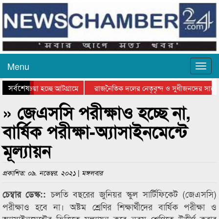
Menu
সর্বশেষ
নিয়ে যাওয়া হচ্ছে আটগ্রামে
রাজনৈতিক দলের নেতৃবৃন্দ ও সুধীজনদের সাথে
রতিযোগিতার পুরস্কার বিতরণ সম্পন্ন
সিলেটে বাংলাদেশ গ্রুপ থিয়েটার ফেডারেশানের 
» জেএসসি পরীক্ষাও হচ্ছে না,
বার্ষিক পরীক্ষা-অ্যাসাইনমেন্টে
মূল্যায়ন
প্রকাশিত: ০৯. নভেম্বর. ২০২১ | মঙ্গলবার
চলতি বছরের জুনিয়র স্কুল সার্টিফিকেট (জেএসসি)
চেম্বার ডেস্ক::
পরীক্ষাও হবে না। অষ্টম শ্রেণির শিক্ষার্থীদের বার্ষিক পরীক্ষা ও
অ্যাসাইনমেন্টের ভিত্তিতে মূল্যায়ন করে নবম শ্রেণিতে উত্তীর্ণ করার