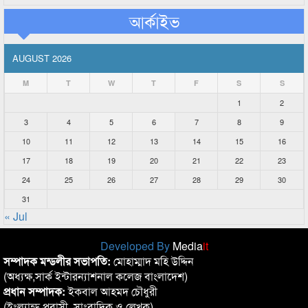
আর্কাইভ
AUGUST 2026
M
T
W
T
F
S
S
1
2
3
4
5
6
7
8
9
10
11
12
13
14
15
16
17
18
19
20
21
22
23
24
25
26
27
28
29
30
31
« Jul
Developed By
Media
it
সম্পাদক মন্ডলীর সভাপতি:
মোহাম্মাদ মহি উদ্দিন
(অধ্যক্ষ,সার্ক ইন্টারন্যাশনাল কলেজ বাংলাদেশ)
প্রধান সম্পাদক:
ইকবাল আহমদ চৌধুরী
(ইংল্যান্ড প্রবাসী, সাংবাদিক ও লেখক)