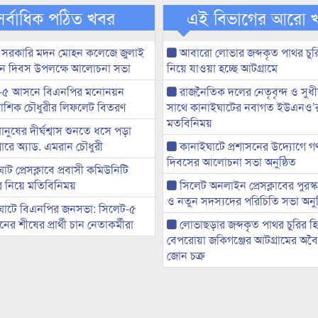
সর্বাধিক পঠিত খবর
এই বিভাগের আরো 
 সরকারি মদন মোহন কলেজে জুলাই
আবারো লোভার জব্দকৃত পাথর চুর
্থান দিবস উপলক্ষে আলোচনা সভা
নিয়ে যাওয়া হচ্ছে আটগ্রামে
-৫ আসনে বিএনপির মনোনয়ন
রাজনৈতিক দলের নেতৃবৃন্দ ও সু
ী আশিক চৌধুরীর লিফলেট বিতরণ
সাথে কানাইঘাটের নবাগত ইউএনও’
মতবিনিময়
মানুষের দীর্ঘশ্বাস শুনতে ধসে পড়া
ারে অ্যাড. এমরান চৌধুরী
কানাইঘাটে প্রশাসনের উদ্যোগে গণঅ
দিবসের আলোচনা সভা অনুষ্ঠিত
ট প্রেসক্লাবে প্রবাসী কমিউনিটি
ের নিয়ে মতিবিনিময়
সিলেট অনলাইন প্রেসক্লাবের পুরস্
ও নতুন সদস্যদের পরিচিতি সভা অনুষ
ঘাটে বিএনপির জনসভা: সিলেট-৫
র শীষের প্রার্থী চান নেতাকর্মীরা
লোভাছড়ার জব্দকৃত পাথর চুরির হ
বেপরোয়া জকিগঞ্জের আটগ্রামের অবৈধ
জোন চক্র