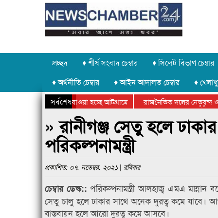
প্রচ্ছদ
♦ শীর্ষ সংবাদ চেম্বার
♦ সিলেট বিভাগ চেম্বার
♦ অর্থনীতি চেম্বার
♦ আইন আদালত চেম্বার
♦ খেলাধু
সর্বশেষ
 পাথর চুরি করে নিয়ে যাওয়া হচ্ছে আটগ্রামে
রাজনৈতিক দলের নেতৃবৃন্দ ও 
 বার্ষিক ক্রীড়া প্রতিযোগিতার পুরস্কার বিতরণ সম্পন্ন
সিলেটে বাংলাদেশ গ্রুপ থিয়ে
» রানীগঞ্জ সেতু হলে ঢাকা
পরিকল্পনামন্ত্রী
প্রকাশিত: ০৭. নভেম্বর. ২০২১ | রবিবার
পরিকল্পনামন্ত্রী আলহাজ্ব এমএ মান্নান বল
চেম্বার ডেস্ক::
সেতু চালু হলে ঢাকার সাথে অনেক দুরত্ব কমে যাবে। আগ
বাস্তবায়ন হলে আরো দুরত্ব কমে আসবে।