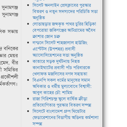
সিলেট অনলাইন প্রেসক্লাবের পুরস্কার
সুনামগঞ্জ
বিতরণ ও নতুন সদস্যদের পরিচিতি সভা
 সুনামগঞ্জ
অনুষ্ঠিত
লোভাছড়ার জব্দকৃত পাথর চুরির হিড়িক!
বেপরোয়া জকিগঞ্জের আটগ্রামের অবৈধ
সিক সভায়
ক্রাশার জোন চক্র
লন্ডনে সিলেট শাহজালাল হাউজিং
দ্র বনিকের
এস্টেটস (উপশহর) প্রবাসী
সভার মেয়র
অ্যাসোসিয়েশনের সভা অনুষ্ঠিত
কাতারে সড়ক দুর্ঘটনায় নিহত
হমেদ, বীর
কানাইঘাটের প্রবাসী পাঁচ পরিবারকে
়ী সমিতির
খেলাফত মজলিসের নগদ সহায়তা
প্রকৌশলী
বিএনপি সকল ধর্মের মানুষের সমান
মকর্তাগণ।
অধিকার ও ধর্মীয় মুল্যবোধে বিশ্বাসী:
আবুল কাহের চৌ: শামিম
রাজা গিরিশচন্দ্র স্কুলে বার্ষিক ক্রীড়া
প্রতিযোগিতার পুরস্কার বিতরণ সম্পন্ন
সিলেটে বাংলাদেশ গ্রুপ থিয়েটার
ফেডারেশানের বিভাগীয় অভিনয় কর্মশালা
সম্পন্ন