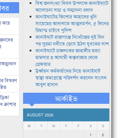
বিশ্ব জনসংখ্যা দিবস উপলক্ষে কানাইঘাটে
খবর
আলোচনা সভা ও সম্মাননা প্রদান
কানাইঘাটের কিশোর আহাদের খুনি
ি করে
সায়েমের আদালতে আত্মসমর্পন, ৫ দিনের
রিমান্ড চাইবে পুলিশ
কানাইঘাট রাজাগঞ্জে নিখোঁজের দুই দিন
ধীজনদের
পর সুরমা নদীতে ভেসে উঠল যুবকের লাশ
র
কানাইঘাটে চাঞ্চল্যকর জাহাঙ্গীর হত্যা
মামলার ৩ আসামী কক্সবাজার থেকে
ভ্যুত্থান
গ্রেফতার
উর্ধ্বতন কর্মকর্তাদের নিয়ে কানাইঘাট
স্বাস্থ্য কমপ্লেক্সে পরিদর্শন করলেন সাংসদ
কার বিতরণ
আবুল হাসান
্ঠিত
আর্কাইভ
িড়িক!
 ক্রাশার
AUGUST 2026
M
T
W
T
F
S
S
1
2