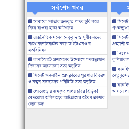
সর্বশেষ খবর
আবারো লোভার জব্দকৃত পাথর চুরি করে
সিলেট
নিয়ে যাওয়া হচ্ছে আটগ্রামে
গণঅভ্যুত
রাজনৈতিক দলের নেতৃবৃন্দ ও সুধীজনদের
সিলেট
সাথে কানাইঘাটের নবাগত ইউএনও’র
প্রত্যাশ
মতবিনিময়
নিঃস্ব 
কানাইঘাটে প্রশাসনের উদ্যোগে গণঅভ্যুত্থান
কুশিয়ারাপ
দিবসের আলোচনা সভা অনুষ্ঠিত
কানাইঘা
সিলেট অনলাইন প্রেসক্লাবের পুরস্কার বিতরণ
নেতৃবৃন্দ
ও নতুন সদস্যদের পরিচিতি সভা অনুষ্ঠিত
কানাই
লোভাছড়ার জব্দকৃত পাথর চুরির হিড়িক!
আসনে ধানে
বেপরোয়া জকিগঞ্জের আটগ্রামের অবৈধ ক্রাশার
জোন চক্র