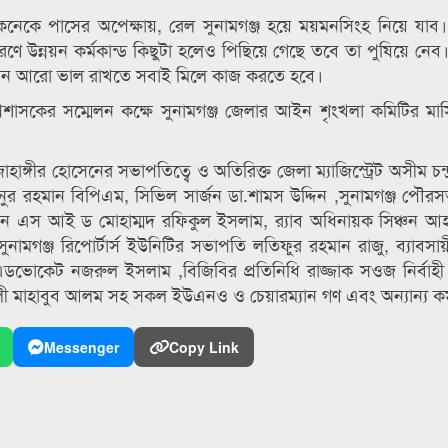
কে পাসের অপেক্ষায়, রেল সুনামগঞ্জ হয়ে ময়মনসিংহ নিয়ে যাব। 
ে উন্নয়ন কর্মকান্ড কিছুটা হলেও পিছিয়ে গেছে তবে তা পুষিয়ে নেব।
 বলেন আরো ভাল রাখতে সবাই মিলে কাজ করতে হবে।
প্রশাসকের সম্মেলন কক্ষে সুনামগঞ্জ জেলার আইন শৃংখলা কমিটির মা
জাহাঙ্গীর হোসেনের সভাপতিত্বে ও অতিরিক্ত জেলা ম্যাজিস্ট্রেট অসীম চন্
জানুর রহমান বিপিএম, সিভিল সার্জন ডা.শামস উদ্দিন ,সুনামগঞ্জ পৌর
 এস আই ড মোহাম্মদ রফিকুল ইসলাম, র‌্যাব অধিনায়ক সিঞ্চন আ
নামগঞ্জ রিপোর্টার্স ইউনিটির সভাপতি লতিফুর রহমান রাজু, ব্যাবসায
োকেট নজরুল ইসলাম ,বিজিবির প্রতিনিধি রাজ্জাক সওজ নির্বাহী 
লী মাহাবুব আলম সহ সকল ইউএনও ও চেয়ারম্যান গণ এবং অন্যান্য কর্
Messenger
Copy Link