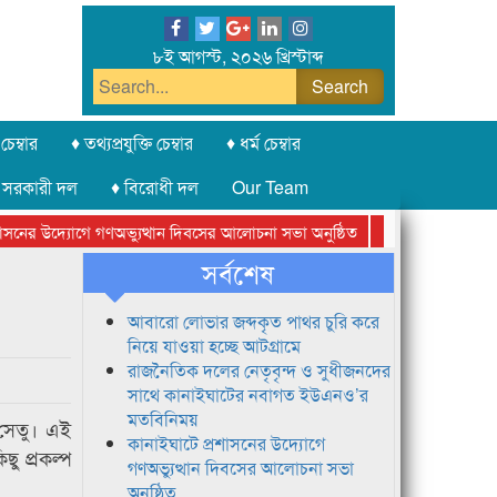
৮ই আগস্ট, ২০২৬ খ্রিস্টাব্দ
চেম্বার
♦ তথ্যপ্রযুক্তি চেম্বার
♦ ধর্ম চেম্বার
 সরকারী দল
♦ বিরোধী দল
Our Team
নের উদ্যোগে গণঅভ্যুত্থান দিবসের আলোচনা সভা অনুষ্ঠিত
সিলেট অনলাইন প্রেসক
সর্বশেষ
আবারো লোভার জব্দকৃত পাথর চুরি করে
নিয়ে যাওয়া হচ্ছে আটগ্রামে
রাজনৈতিক দলের নেতৃবৃন্দ ও সুধীজনদের
সাথে কানাইঘাটের নবাগত ইউএনও’র
মতবিনিময়
া সেতু। এই
কানাইঘাটে প্রশাসনের উদ্যোগে
ু প্রকল্প
গণঅভ্যুত্থান দিবসের আলোচনা সভা
অনুষ্ঠিত